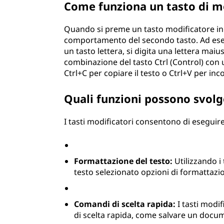
Come funziona un tasto di m
f
Quando si preme un tasto modificatore in c
i
comportamento del secondo tasto. Ad ese
un tasto lettera, si digita una lettera mai
c
combinazione del tasto Ctrl (Control) con 
Ctrl+C per copiare il testo o Ctrl+V per inco
a
?
Quali funzioni possono svolge
I tasti modificatori consentono di eseguire
Formattazione del testo:
Utilizzando i 
testo selezionato opzioni di formattazion
Comandi di scelta rapida:
I tasti modif
di scelta rapida, come salvare un docu