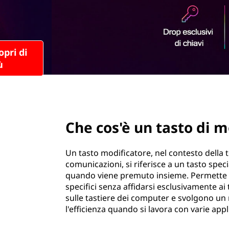
t
r
a
i
n
s
c
i
t
p
a
o
l
e
page hero 2/3
d
Che cos'è un tasto di m
i
m
Un tasto modificatore, nel contesto della 
comunicazioni, si riferisce a un tasto specia
o
quando viene premuto insieme. Permette d
specifici senza affidarsi esclusivamente ai
d
sulle tastiere dei computer e svolgono un 
l'efficienza quando si lavora con varie appl
i