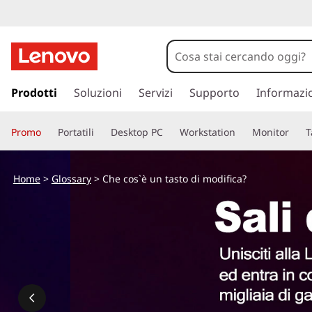
C
h
e
p
a
Prodotti
Soluzioni
Servizi
Supporto
Informazi
c
s
s
o
Promo
Portatili
Desktop PC
Workstation
Monitor
T
a
a
s
c
Home
>
Glossary
> Che cos`è un tasto di modifica?
o
'
n
t
è
e
n
u
u
t
n
o
p