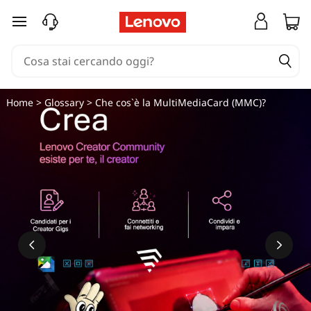
C
passa a contenuto principale
h
e
c
Home
>
Glossary
> Che cos`è la MultiMediaCard (MMC)?
o
s
'
è
l
a