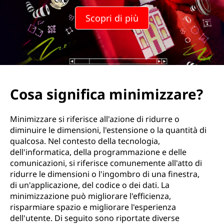
m
Scopri di più
i
n
i
m
Cosa significa minimizzare?
i
Minimizzare si riferisce all'azione di ridurre o
z
diminuire le dimensioni, l'estensione o la quantità di
qualcosa. Nel contesto della tecnologia,
z
dell'informatica, della programmazione e delle
comunicazioni, si riferisce comunemente all'atto di
a
ridurre le dimensioni o l'ingombro di una finestra,
di un'applicazione, del codice o dei dati. La
z
minimizzazione può migliorare l'efficienza,
risparmiare spazio e migliorare l'esperienza
i
dell'utente. Di seguito sono riportate diverse