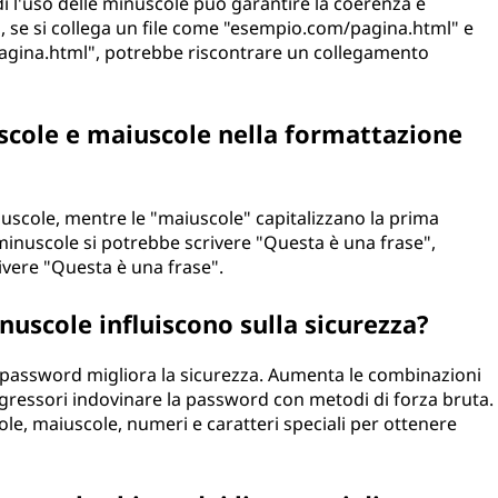
di l'uso delle minuscole può garantire la coerenza e
, se si collega un file come "esempio.com/pagina.html" e
gina.html", potrebbe riscontrare un collegamento
uscole e maiuscole nella formattazione
inuscole, mentre le "maiuscole" capitalizzano la prima
 minuscole si potrebbe scrivere "Questa è una frase",
ivere "Questa è una frase".
nuscole influiscono sulla sicurezza?
le password migliora la sicurezza. Aumenta le combinazioni
aggressori indovinare la password con metodi di forza bruta.
ole, maiuscole, numeri e caratteri speciali per ottenere