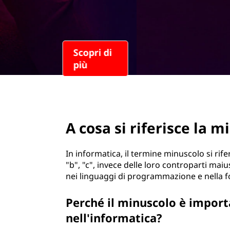
r
i
n
c
i
p
a
l
e
page hero 2/3
A cosa si riferisce la 
In informatica, il termine minuscolo si rife
"b", "c", invece delle loro controparti maiu
nei linguaggi di programmazione e nella f
Perché il minuscolo è impor
nell'informatica?