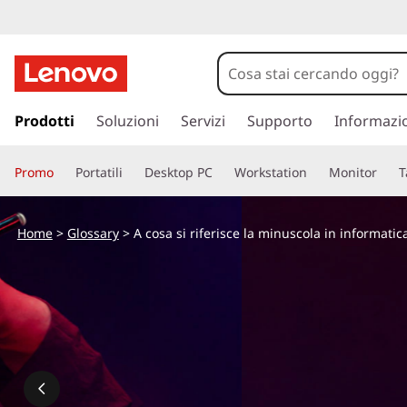
p
a
Prodotti
Soluzioni
Servizi
Supporto
Informazi
s
s
Promo
Portatili
Desktop PC
Workstation
Monitor
T
a
a
c
Home
>
Glossary
> A cosa si riferisce la minuscola in informatic
o
n
t
e
n
u
t
o
p