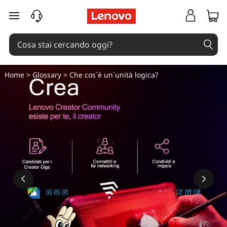
U
passa a contenuto principale
n
i
t
Home
>
Glossary
> Che cos`è un`unità logica?
à
l
o
g
i
c