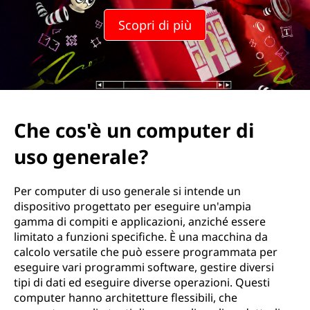
c
Scopri di più
o
m
p
u
Che cos'è un computer di
t
uso generale?
e
Per computer di uso generale si intende un
r
dispositivo progettato per eseguire un'ampia
gamma di compiti e applicazioni, anziché essere
d
limitato a funzioni specifiche. È una macchina da
calcolo versatile che può essere programmata per
i
eseguire vari programmi software, gestire diversi
tipi di dati ed eseguire diverse operazioni. Questi
u
computer hanno architetture flessibili, che