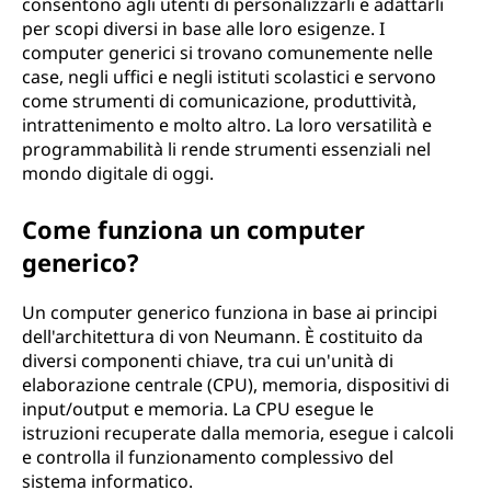
consentono agli utenti di personalizzarli e adattarli
s
per scopi diversi in base alle loro esigenze. I
computer generici si trovano comunemente nelle
o
case, negli uffici e negli istituti scolastici e servono
come strumenti di comunicazione, produttività,
g
intrattenimento e molto altro. La loro versatilità e
programmabilità li rende strumenti essenziali nel
e
mondo digitale di oggi.
n
Come funziona un computer
e
generico?
r
Un computer generico funziona in base ai principi
dell'architettura di von Neumann. È costituito da
a
diversi componenti chiave, tra cui un'unità di
elaborazione centrale (CPU), memoria, dispositivi di
l
input/output e memoria. La CPU esegue le
istruzioni recuperate dalla memoria, esegue i calcoli
e
e controlla il funzionamento complessivo del
sistema informatico.