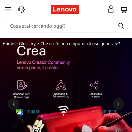
C
passa a contenuto principale
h
e
c
Home
>
Glossary
> Che cos`è un computer di uso generale?
o
s
'
è
u
n