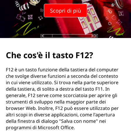
t
Scopri di più
a
s
t
o
Che cos'è il tasto F12?
F
F12 è un tasto funzione della tastiera del computer
1
che svolge diverse funzioni a seconda del contesto
in cui viene utilizzato. Si trova nella parte superiore
2
della tastiera, di solito a destra del tasto F11. In
generale, F12 serve come scorciatoia per aprire gli
?
strumenti di sviluppo nella maggior parte dei
browser Web. Inoltre, F12 può essere utilizzato per
altri scopi in diverse applicazioni, come l'apertura
della finestra di dialogo "Salva con nome" nei
programmi di Microsoft Office.