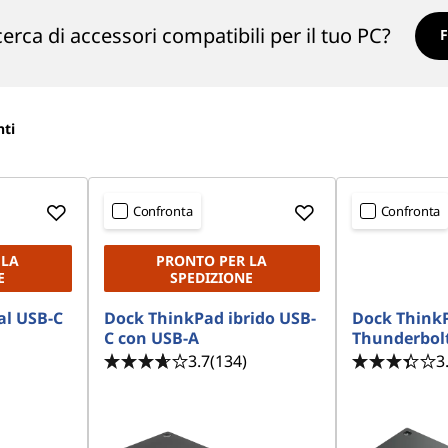
icerca di accessori compatibili per il tuo PC?
F
nti
Confronta
Confronta
 LA
PRONTO PER LA
E
SPEDIZIONE
al USB-C
Dock ThinkPad ibrido USB-
Dock ThinkP
C con USB-A
Thunderbolt
3.7
(134)
3