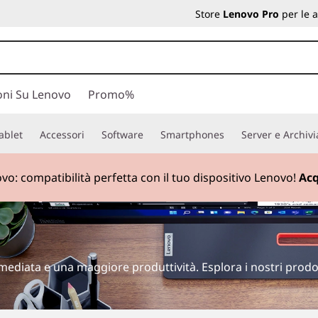
Store
Lenovo Pro
per le 
oni Su Lenovo
Promo%
ablet
Accessori
Software
Smartphones
Server e Archiv
Offerte sugli accessori: risparmia fino al
40%
Acquista ora
mediata e una maggiore produttività. Esplora i nostri prodot