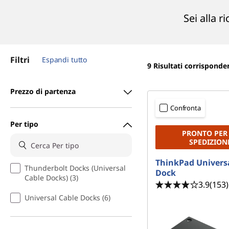
r
Sei alla r
i
n
c
i
Filtri
Espandi tutto
p
9
Risultati corrisponde
a
l
Prezzo di partenza
e
Confronta
Per tipo
PRONTO PER
SPEDIZION
ThinkPad Univers
Thunderbolt Docks (Universal
Dock
Cable Docks) (3)
3.9
(153)
Universal Cable Docks (6)