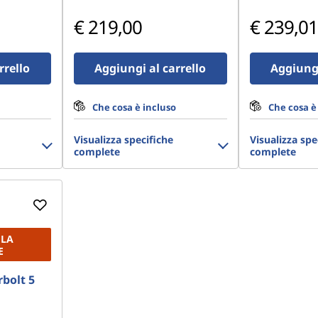
€ 219,00
€ 239,01
rrello
Aggiungi al carrello
Aggiungi
Che cosa è incluso
Che cosa è
Visualizza specifiche
Visualizza spe
complete
complete
 LA
E
bolt 5