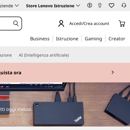
aziende
Store Lenovo Istruzione
Accedi/Crea account
Business
Istruzione
Gaming
Creator
iazione
AI (Intelligenza artificiale)
ti oggi stesso.