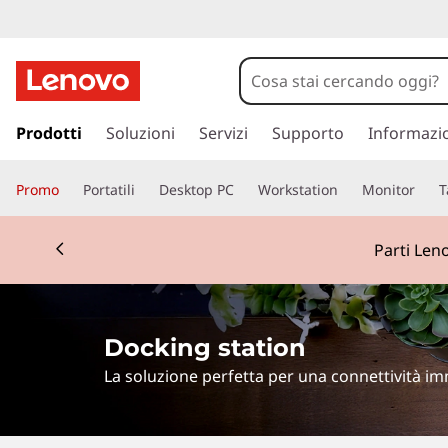
p
a
Prodotti
Soluzioni
Servizi
Supporto
Informazi
s
s
Promo
Portatili
Desktop PC
Workstation
Monitor
T
a
a
Currently displaying item 1 of 2
c
o
n
t
e
Docking station
n
u
La soluzione perfetta per una connettività im
t
o
p