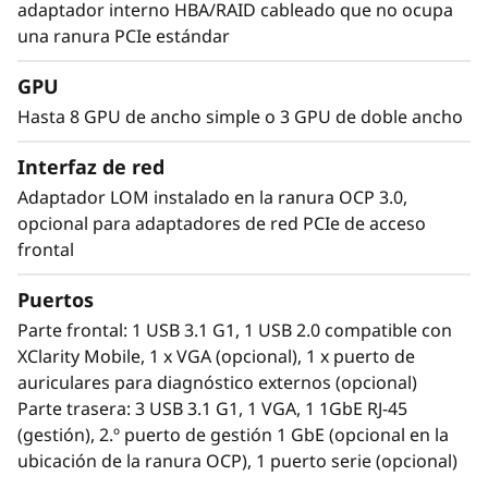
adaptador interno HBA/RAID cableado que no ocupa
una ranura PCIe estándar
GPU
Hasta 8 GPU de ancho simple o 3 GPU de doble ancho
Interfaz de red
Adaptador LOM instalado en la ranura OCP 3.0,
opcional para adaptadores de red PCIe de acceso
Abordar cargas de trabajo complejas
frontal
Las cargas de trabajo de la próxima
Puertos
generación, como aplicaciones de IA,
Parte frontal: 1 USB 3.1 G1, 1 USB 2.0 compatible con
virtualización, informática de alto rendimiento
XClarity Mobile, 1 x VGA (opcional), 1 x puerto de
y para la nube, precisan servidores con
auriculares para diagnóstico externos (opcional)
potencia, velocidad y capacidad para operar
Parte trasera: 3 USB 3.1 G1, 1 VGA, 1 1GbE RJ-45
sin interrupciones. La gran cantidad de
(gestión), 2.º puerto de gestión 1 GbE (opcional en la
memoria DDR5 de última generación que
ubicación de la ranura OCP), 1 puerto serie (opcional)
admite el ThinkSystem SR650 V3 ofrece el