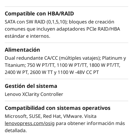
rendimiento de baja latencia y alta capacidad
necesario para mantener el ritmo de las cargas
Compatible con HBA/RAID
de trabajo actuales. Incluye opciones de
SATA con SW RAID (0,1,5,10); bloques de creación
almacenamiento flexibles con las unidades
comunes que incluyen adaptadores PCIe RAID/HBA
«hot-swap» para adaptar fácilmente el SR650
estándar e internos.
V3 para gestionar también la próxima
generación de cargas de trabajo informáticas.
Alimentación
Dual redundante CA/CC (múltiples vatajes); Platinum y
Titanium; 750 W PT/TT, 1100 W PT/TT, 1800 W PT/TT,
2400 W PT, 2600 W TT y 1100 W -48V CC PT
Gestión del sistema
Lenovo XClarity Controller
Compatibilidad con sistemas operativos
Microsoft, SUSE, Red Hat, VMware. Visita
lenovopress.com/osig
para obtener información más
detallada.