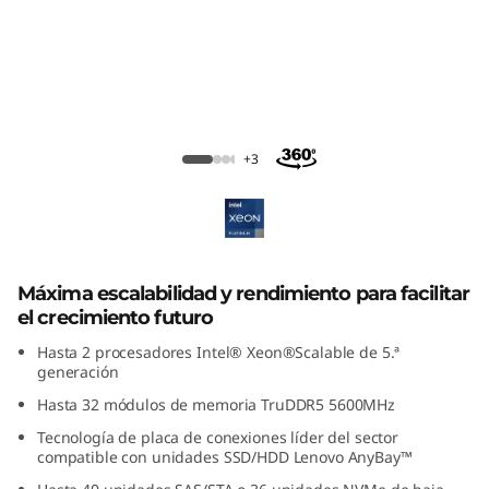
ThinkSystem SR650 V3 Rack Server
+3
Máxima escalabilidad y rendimiento para facilitar
el crecimiento futuro
Hasta 2 procesadores Intel® Xeon®Scalable de 5.ª
generación
Hasta 32 módulos de memoria TruDDR5 5600MHz
Tecnología de placa de conexiones líder del sector
compatible con unidades SSD/HDD Lenovo AnyBay™