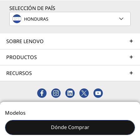
SELECCIÓN DE PAÍS
HONDURAS
Servicios de Implementación
Acelere su tiempo de llegada a la productividad. Le
ayudaremos a simplificar la implementación de nuevas
SOBRE LENOVO
tecnologías para que pueda concentrarse en su
empresa.
PRODUCTOS
Más información
RECURSOS
Servicios de Asistencia
Proteja su inversión en TI. Nuestros expertos están
listos para ayudar, en todo el mundo y durante todo el
© 2026 Lenovo. Todos los derechos reservados.
Modelos
día: 24/7/365.
Privacidad
Mapa del Sitio
Más información
Dónde Comprar