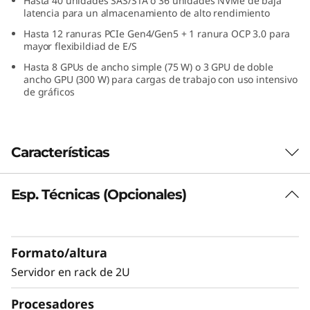
Hasta 40 unidades SAS/STA o 36 unidades NVMe de baja
latencia para un almacenamiento de alto rendimiento
Hasta 12 ranuras PCIe Gen4/Gen5 + 1 ranura OCP 3.0 para
mayor flexibildiad de E/S
Hasta 8 GPUs de ancho simple (75 W) o 3 GPU de doble
ancho GPU (300 W) para cargas de trabajo con uso intensivo
de gráficos
Características
Esp. Técnicas (Opcionales)
Facilidad de gestión y un elevado
rendimiento
Las empresas precisan una infraestructura
Formato/altura
informática fiable y fácil de administrar para
Servidor en rack de 2U
hoy con prestaciones para la próxima
generación de cargas de trabajo de TI en el
Procesadores