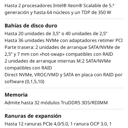
futuro. El ThinkSystem SR650 V3 de Lenovo con
Hasta 2 procesadores Intel® Xeon® Scalable de 5.ª
®
®
procesadores duales Intel
Xeon
Scalable de
generación y hasta 64 núcleos y un TDP de 350 W
cuarta generación está diseñado para
Bahías de disco duro
proporcionar el máximo rendimiento. Con una
plataforma con elevada densidad de GPU,
Hasta 20 unidades de 3,5” o 40 unidades de 2,5”
velocidad gracias a la gran cantidad de
Hasta 36 unidades NVMe con adaptadores retimer PCI
memoria DDR5 y mayor número de carriles de
Parte trasera: 2 unidades de arranque SATA/NVMe de
E/S para optimizar las velocidades de
2,5” y 7 mm con «hot-swap» compatibles con RAID
transferencia de datos, el SR650 V3 es ideal
2 unidades de arranque internas M.2 SATA/NVMe
para cargas de trabajo complejas. Añade el
compatibles con RAID
gestor de sistemas Xclarity con funciones de
Direct NVMe, VROC/VMD y SATA en placa con RAID por
gestión mejoradas y seguridad ThinkShield
software (0,1,5,10)
para crear una solución rápida, segura y fácil
de gestionar para las actuales cargas de
Memoria
trabajo.
Admite hasta 32 módulos TruDDR5 3DS/RDIMM
Ranuras de expansión
Hasta 12 ranuras PCIe 4,0/5.0, 1 ranura OCP 3.0, 1