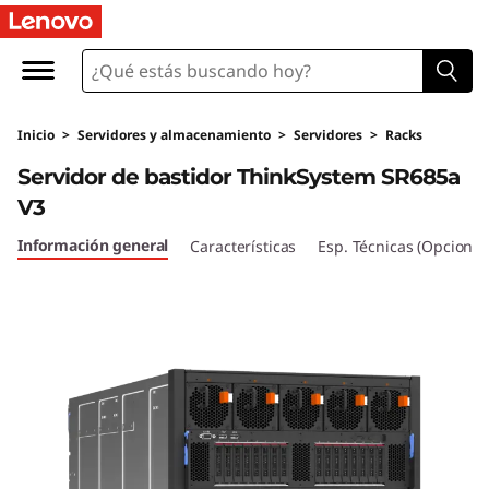
T
h
i
Inicio
>
Servidores y almacenamiento
>
Servidores
>
Racks
n
Servidor de bastidor ThinkSystem SR685a
k
V3
S
Información general
Características
Esp. Técnicas (Opcional
y
s
t
e