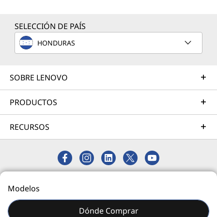
SELECCIÓN DE PAÍS
Servicios de Asistencia
HONDURAS
Proteja su inversión en TI. Nuestros expertos están
listos para ayudar, en todo el mundo y durante todo el
día: 24/7/365.
SOBRE LENOVO
Más información
PRODUCTOS
Sus necesidades son específicas, y nuestros expertos consultores y
RECURSOS
técnicos pueden resolverlas con su extensa experiencia en el sector y
profundos conocimientos técnicos.
Las especificaciones pueden variar según la región o el modelo
© 2026 Lenovo. Todos los derechos reservados.
Modelos
Privacidad
Mapa del Sitio
Dónde Comprar