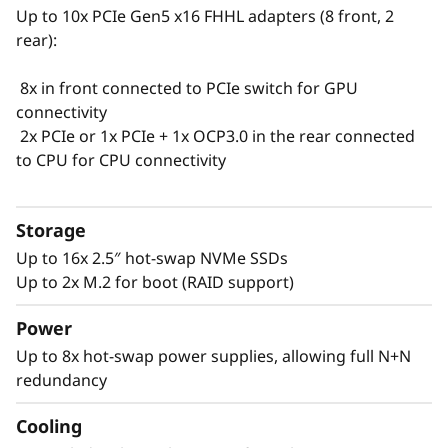
Up to 10x PCIe Gen5 x16 FHHL adapters (8 front, 2
rear):
8x in front connected to PCIe switch for GPU
connectivity
2x PCIe or 1x PCIe + 1x OCP3.0 in the rear connected
Opciones y flexibilidad
to CPU for CPU connectivity
El diseño de arquitectura abierta del
ThinkSystem SR685a V3 permite configurarlo
Storage
para adaptarse a los requerimientos
Up to 16x 2.5″ hot-swap NVMe SSDs
específicos de su carga de trabajo y ofrece
Up to 2x M.2 for boot (RAID support)
gran flexibilidad con distintas opciones
seleccionables.
Power
Up to 8x hot-swap power supplies, allowing full N+N
Tanto si elige operar AMD sobre AMD
redundancy
seleccionando el MI300x o so prefiere el
NVIDIA H100 o H200, tenemos lo que necesita.
Cooling
Puede elegir lo más adecuado según la