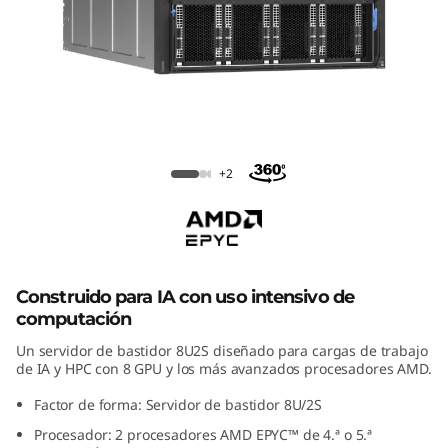
m
S
R
6
Servidor de bastidor ThinkSystem
8
SR685a V3
+2
5
a
V
Construido para IA con uso intensivo de
computación
3
Un servidor de bastidor 8U2S diseñado para cargas de trabajo
de IA y HPC con 8 GPU y los más avanzados procesadores AMD.
c
Factor de forma: Servidor de bastidor 8U/2S
o
Procesador: 2 procesadores AMD EPYC™ de 4.ª o 5.ª