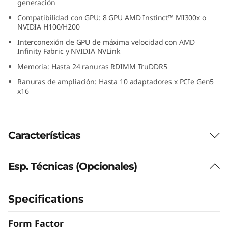
generación
n
Compatibilidad con GPU: 8 GPU AMD Instinct™ MI300x o
NVIDIA H100/H200
p
Interconexión de GPU de máxima velocidad con AMD
Infinity Fabric y NVIDIA NVLink
r
Memoria: Hasta 24 ranuras RDIMM TruDDR5
o
Ranuras de ampliación: Hasta 10 adaptadores x PCIe Gen5
x16
c
e
Características
s
a
Esp. Técnicas (Opcionales)
Computación acelerada para IA y HPC
d
El ThinkSystem SR685a V3 es un servidor de
bastidor 8U2S construido para cargas de
Specifications
o
trabajo de IA y HPC de muy elevado nivel de
exigencia. Cuenta con aceleración para
Form Factor