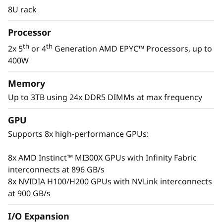
r
computación intensiva mediante los más
8U rack
avanzados procesadores AMD EPYC™ de 4.ª o
e
5.ª generación, interconexión con la más
Processor
elevada tasa de transferencia con AMD Infinity
s
th
th
2x 5
or 4
Generation AMD EPYC™ Processors, up to
Fabric o NVIDIA NVLink, y admite 8 GPU con la
400W
A
tecnología más avanzada. Ofrece potencia de
computación para abordar tareas de
Memory
M
modelado, entrenamiento, representación,
Up to 3TB using 24x DDR5 DIMMs at max frequency
tecnología financiera, investigación científica y
D
otras muchas.
GPU
Supports 8x high-performance GPUs:
8x AMD Instinct™ MI300X GPUs with Infinity Fabric
interconnects at 896 GB/s
8x NVIDIA H100/H200 GPUs with NVLink interconnects
at 900 GB/s
I/O Expansion