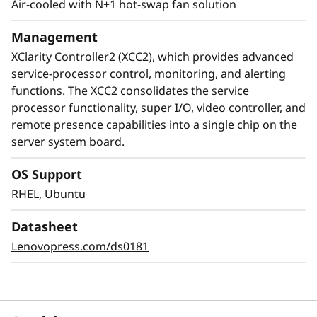
disponibilidad y las necesidades de sus cargas
Air-cooled with N+1 hot-swap fan solution
de trabajo.
Management
XClarity Controller2 (XCC2), which provides advanced
service-processor control, monitoring, and alerting
functions. The XCC2 consolidates the service
processor functionality, super I/O, video controller, and
remote presence capabilities into a single chip on the
server system board.
OS Support
RHEL, Ubuntu
Datasheet
Experiencia de usuario de primera clase
Lenovopress.com/ds0181
En Lenovo consideramos más allá de los
estándares para ofrecer una experiencia de
usuario de primera clase con el ThinkSystem