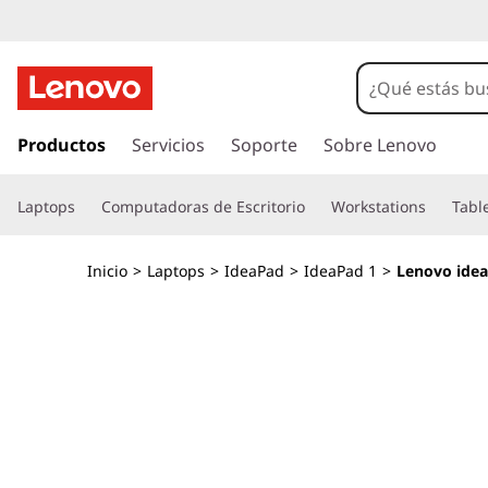
I
r
Productos
Servicios
Soporte
Sobre Lenovo
a
l
Laptops
Computadoras de Escritorio
Workstations
Tabl
c
o
n
Inicio
>
Laptops
>
IdeaPad
>
IdeaPad 1
>
Lenovo idea
t
e
n
i
d
o
p
r
i