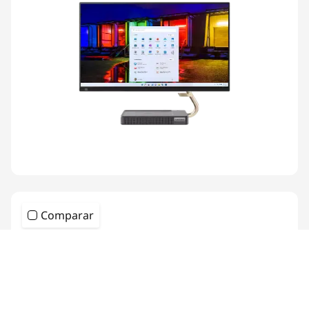
Comparar
IdeaCentre AIO 5i 7ma Gen (24″,
Intel)