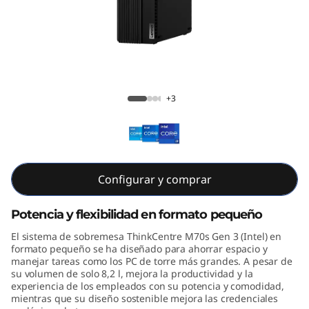
e
M
7
0
ThinkCentre M70s Gen 3 (Intel)
+3
s
G
e
Configurar y comprar
n
Potencia y flexibilidad en formato pequeño
3
El sistema de sobremesa ThinkCentre M70s Gen 3 (Intel) en
formato pequeño se ha diseñado para ahorrar espacio y
(
manejar tareas como los PC de torre más grandes. A pesar de
su volumen de solo 8,2 l, mejora la productividad y la
experiencia de los empleados con su potencia y comodidad,
I
mientras que su diseño sostenible mejora las credenciales