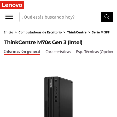
T
h
i
Inicio
>
Computadoras de Escritorio
>
ThinkCentre
>
Serie M SFF
n
ThinkCentre M70s Gen 3 (Intel)
k
Información general
Características
Esp. Técnicas (Opcional
C
e
n
t
r