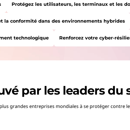
s
Protégez les utilisateurs, les terminaux et les 
 et la conformité dans des environnements hybrides
ement technologique
Renforcez votre cyber-résili
MMENCÉ ICI :
s
x et les données
nkShield
ez d’une protection totale et d’une couverture complète.
 et la conformité dans des environnements hybrides
vé par les leaders du 
ement technologique
ices de sécurité
plus grandes entreprises mondiales à se protéger contre 
cez vos défenses, de l’appareil au Cloud.
nticipation des menaces