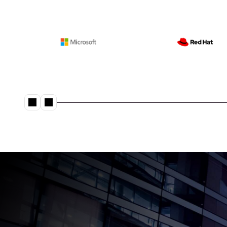
Solu
Exploi
Man
Profit
Serv
PRIX DE L'INDUSTRIE
Renfor
Lire pourquoi
Lenovo arrive 8e
au Top 25 des
Sma
chaînes
Locali
d’approvisionne
ment Gartner®