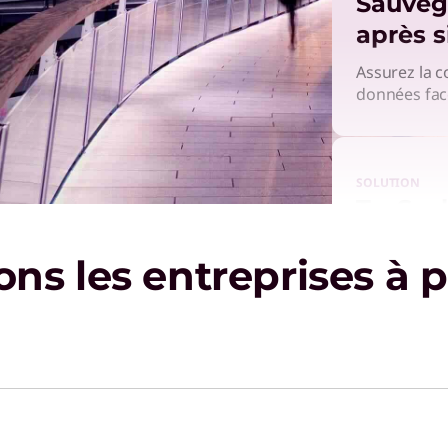
Sauvega
après s
Assurez la c
données face
SOLUTION
TruScal
Gérez les c
s les entreprises à p
flexible pou
une sécurité
SERVICE
Cloud 
M365