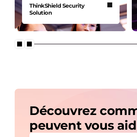
ThinkShield Security
Solution
Un écosystème complet de
cybersécurité conçu pour
protéger durablement votre
entreprise face aux menaces
numériques.
Découvrez comme
peuvent vous aid