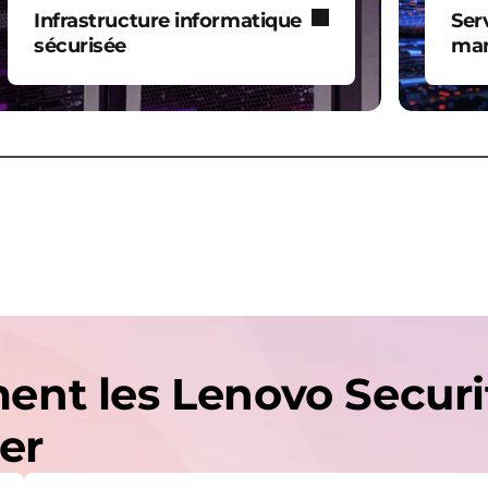
Infrastructure informatique
Ser
sécurisée
ma
Protégez, stockez et récupérez
Des
vos données en toute sécurité
ent
dans vos centres de données,
pro
serveurs, stockage et réseau.
env
Clo
nt les Lenovo Securit
er