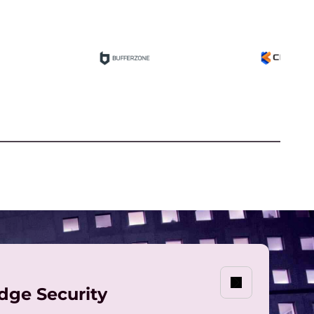
en puissance des
menaces et des
attaques grâce à
Lenovo
Cybersecurity
dge Security
SERVICE