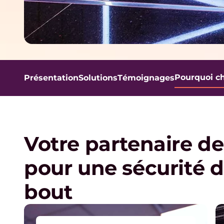
l
u
t
Pourquoi ch
Présentation
Solutions
Témoignages
i
o
Votre partenaire d
n
pour une sécurité 
s
bout