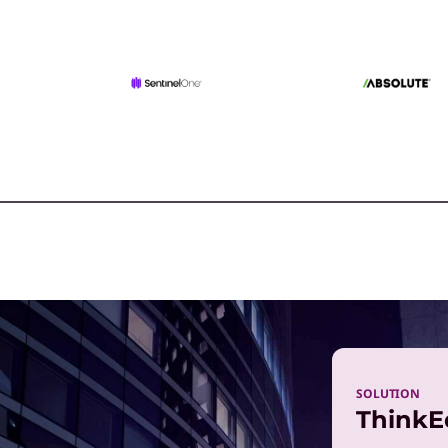
tions d'IA hybride
tez pleinement l’expérience d’Intelligence Artificielle.
aged Services
ez d’une assistance proactive et experte.
ices de sécurité
cez vos défenses, de l’appareil au Cloud.
rt Lock Services
sez, verrouillez, supprimez et récupérez un PC égaré.
SOLUTION
ThinkE