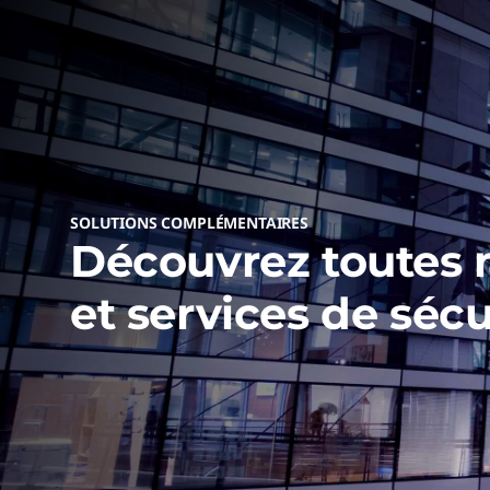
Win
pour 2025
Antici
par l’I
Thi
Profit
SOLUTIONS COMPLÉMENTAIRES
Découvrez toutes 
et services de sécu