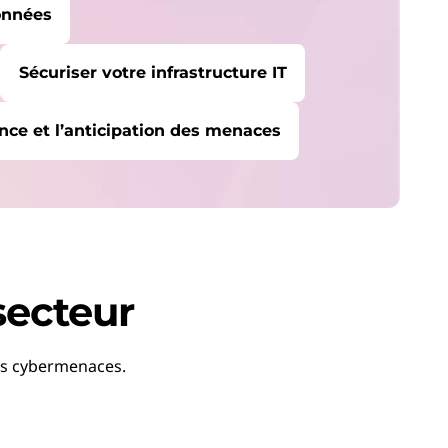
données
Sécuriser votre infrastructure IT
ence et l’anticipation des menaces
Revenir au début
secteur
les cybermenaces.
SERVICE
Protégez-vous
contre la montée