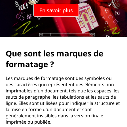
m
En savoir plus
a
r
q
u
Que sont les marques de
e
formatage ?
s
Les marques de formatage sont des symboles ou
d
des caractères qui représentent des éléments non
imprimables d'un document, tels que les espaces, les
e
sauts de paragraphe, les tabulations et les sauts de
ligne. Elles sont utilisées pour indiquer la structure et
f
la mise en forme d'un document et sont
généralement invisibles dans la version finale
o
imprimée ou publiée.