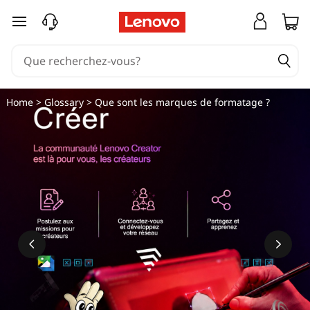
Q
passer au contenu principal
u
e
s
Home
>
Glossary
> Que sont les marques de formatage ?
o
n
t
l
e
s