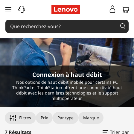
V
passer au contenu principal
R
H
e
a
d
Connexion à haut débit
s
Nos options de haut débit mobile pour certains PC
ThinkPad et ThinkStation offrent une connectivité haut
e
débit avec les dernières technologies et le support
multiopérateur.
t
Filtres
Prix
Par type
Marque
s
7 Résultats
Trier par