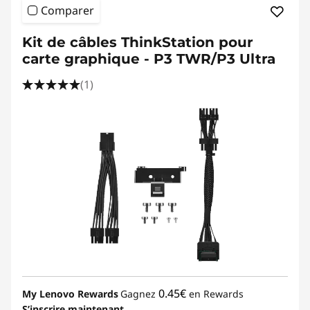
h
Comparer
i
Kit de câbles ThinkStation pour
q
carte graphique - P3 TWR/P3 Ultra
(1)
u
e
s
L
e
n
o
v
0.45€
My Lenovo Rewards
Gagnez
en Rewards
S’inscrire maintenant