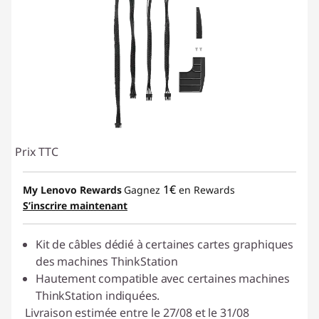
e
n
t
e
r
Prix TTC
1€
My Lenovo Rewards
Gagnez
en Rewards
S’inscrire maintenant
Kit de câbles dédié à certaines cartes graphiques
des machines ThinkStation
Hautement compatible avec certaines machines
ThinkStation indiquées.
Livraison estimée entre le 27/08 et le 31/08