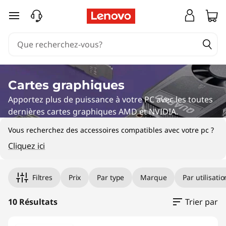
C
passer au contenu principal
a
r
t
Cartes graphiques
e
Apportez plus de puissance à votre PC avec les toutes
dernières cartes graphiques AMD et NVIDIA.
s
Vous recherchez des accessoires compatibles avec votre pc ?
g
Cliquez ici
r
Filtres
Prix
Par type
Marque
Par utilisatio
a
p
10 Résultats
Trier par