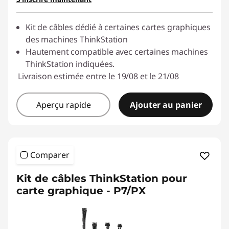
o
Kit de câbles dédié à certaines cartes graphiques
p
des machines ThinkStation
Hautement compatible avec certaines machines
o
ThinkStation indiquées.
u
Livraison estimée entre le 19/08 et le 21/08
r
Aperçu rapide
Ajouter au panier
d
a
Comparer
t
Kit de câbles ThinkStation pour
a
carte graphique - P7/PX
c