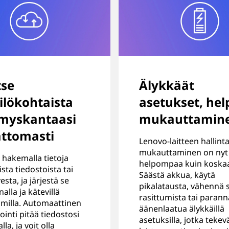
tse
Älykkäät
ilökohtaista
asetukset, hel
ämyskantaasi
mukauttamin
attomasti
Lenovo-laitteen hallinta
mukauttaminen on nyt
 hakemalla tietoja
helpompaa kuin koska
ista tiedostoista tai
Säästä akkua, käytä
sta, ja järjestä se
pikalatausta, vähennä 
alla ja kätevillä
rasittumista tai parann
imilla. Automaattinen
äänenlaatua älykkäillä
inti pitää tiedostosi
asetuksilla, jotka tekev
lla, ja voit olla