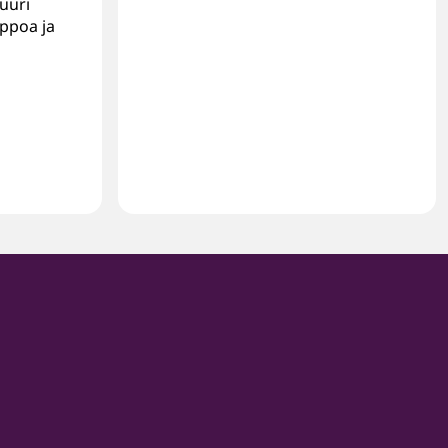
juuri
lppoa ja