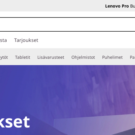
Lenovo Pro
Bu
sta
Tarjoukset
ytöt
Tabletit
Lisävarusteet
Ohjelmistot
Puhelimet
Pa
kset