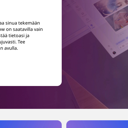
taa sinua tekemään
 on saatavilla vain
tää tietoasi ja
ujuvasti. Tee
 avulla.