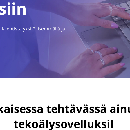
siin
 entistä yksilöllisemmällä ja
aisessa tehtävässä ainu
tekoälysovelluksil