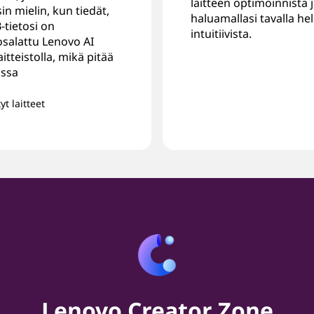
laitteen optimoinnista 
sin mielin, kun tiedät,
haluamallasi tavalla he
-tietosi on
intuitiivista.
tosalattu Lenovo AI
aitteistolla, mikä pitää
assa
yt laitteet
Lenovo Creator Zone