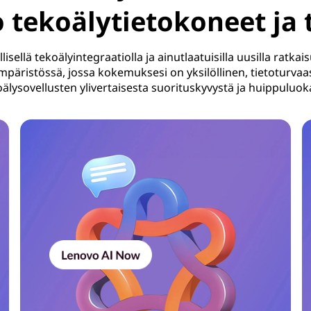
 tekoälytietokoneet ja t
llisellä tekoälyintegraatiolla ja ainutlaatuisilla uusilla ratk
päristössä, jossa kokemuksesi on yksilöllinen, tietoturvaasi
älysovellusten ylivertaisesta suorituskyvystä ja huippuluo