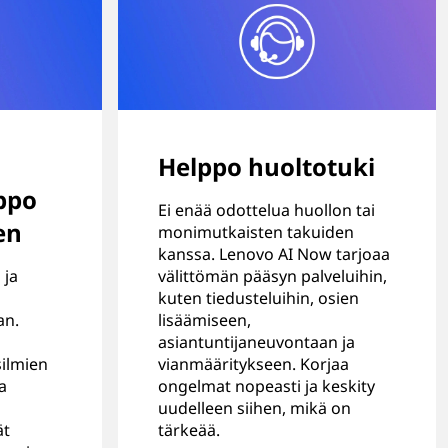
Helppo huoltotuki
ppo
Ei enää odottelua huollon tai
en
monimutkaisten takuiden
kanssa. Lenovo AI Now tarjoaa
 ja
välittömän pääsyn palveluihin,
kuten tiedusteluihin, osien
an.
lisäämiseen,
asiantuntijaneuvontaan ja
silmien
vianmääritykseen. Korjaa
a
ongelmat nopeasti ja keskity
uudelleen siihen, mikä on
ät
tärkeää.