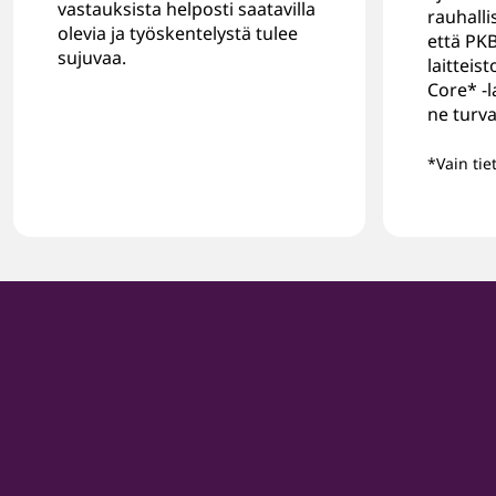
vastauksista helposti saatavilla
rauhalli
olevia ja työskentelystä tulee
että PKB
sujuvaa.
laitteis
Core* -l
ne turv
*Vain tiet