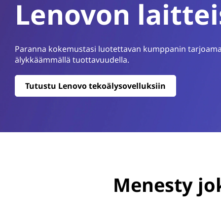
o
Lenovon laittei
ö
v
n
e
Paranna kokemustasi luotettavan kumppanin tarjoamalla
älykkäämmällä tuottavuudella.
l
l
Tutustu Lenovo tekoälysovelluksiin
u
k
s
e
Menesty jok
t