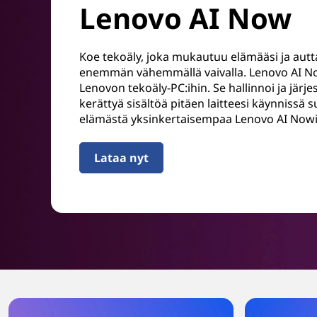
Lenovo AI Now
Koe tekoäly, joka mukautuu elämääsi ja aut
enemmän vähemmällä vaivalla. Lenovo AI Now
Lenovon tekoäly-PC:ihin. Se hallinnoi ja järjes
kerättyä sisältöä pitäen laitteesi käynnissä s
elämästä yksinkertaisempaa Lenovo AI Nowin
Lataa nyt