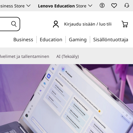
siness Store
Lenovo Education
Store
Kirjaudu sisään / luo tili
Business
Education
Gaming
Sisällöntuottaja
lvelimet ja tallentaminen
AI (Tekoäly)