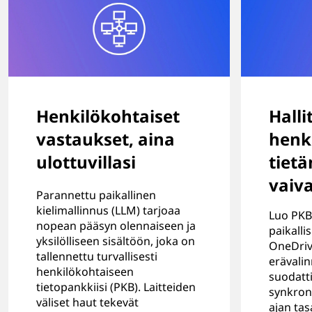
Henkilökohtaiset
Halli
vastaukset, aina
henk
ulottuvillasi
tiet
vaiv
Parannettu paikallinen
kielimallinnus (LLM) tarjoaa
Luo PKB
nopean pääsyn olennaiseen ja
paikallis
yksilölliseen sisältöön, joka on
OneDrive
tallennettu turvallisesti
erävalinn
henkilökohtaiseen
suodatt
tietopankkiisi (PKB). Laitteiden
synkrono
väliset haut tekevät
ajan tasa