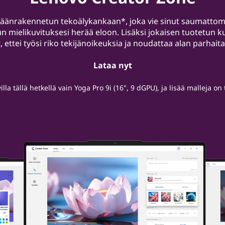
sisäänrakennetun tekoälykankaan*, joka vie sinut saumatto
kun mielikuvituksesi herää eloon. Lisäksi jokaisen tuotetun 
, ettei työsi riko tekijänoikeuksia ja noudattaa alan parhaita
Lataa nyt
illa tällä hetkellä vain Yoga Pro 9i (16", 9 dGPU), ja lisää malleja on 