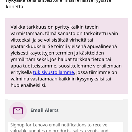
nykyaikaisella laitteistolla ilman erillistä fyysistä
konetta.
Vaikka tarkkuus on pyritty kaikin tavoin
varmistamaan, tämä sanasto on tarkoitettu vain
viitteeksi, ja se voi sisältää virheitä tai
epätarkkuuksia. Se toimii yleisenä apuvälineenä
yleisesti käytettyjen termien ja käsitteiden
ymmärtämiseksi. Jos haluat tarkkaa tietoa tai
apua tuotteistamme, suosittelemme vierailemaan
erityisellä
tukisivustollamme
, jossa tiimimme on
valmiina vastaamaan kaikkiin kysymyksiisi tai
huolenaiheisiisi.
Email Alerts
Signup for Lenovo email notifications to receive
valuable updates on products, sales, events, and