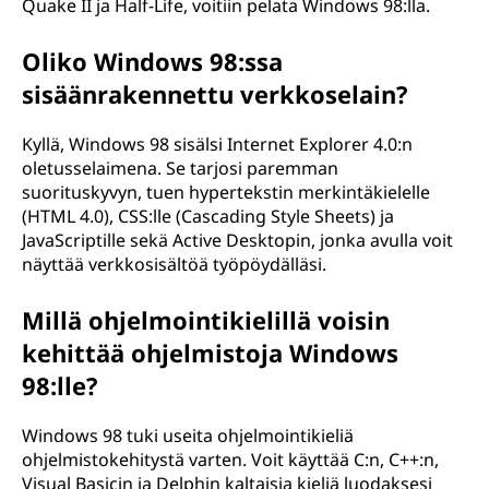
Quake II ja Half-Life, voitiin pelata Windows 98:lla.
Oliko Windows 98:ssa
sisäänrakennettu verkkoselain?
Kyllä, Windows 98 sisälsi Internet Explorer 4.0:n
oletusselaimena. Se tarjosi paremman
suorituskyvyn, tuen hypertekstin merkintäkielelle
(HTML 4.0), CSS:lle (Cascading Style Sheets) ja
JavaScriptille sekä Active Desktopin, jonka avulla voit
näyttää verkkosisältöä työpöydälläsi.
Millä ohjelmointikielillä voisin
kehittää ohjelmistoja Windows
98:lle?
Windows 98 tuki useita ohjelmointikieliä
ohjelmistokehitystä varten. Voit käyttää C:n, C++:n,
Visual Basicin ja Delphin kaltaisia kieliä luodaksesi