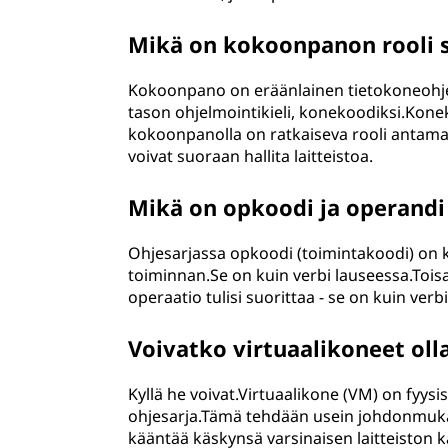
Mikä on kokoonpanon rooli 
Kokoonpano on eräänlainen tietokoneohje
tason ohjelmointikieli, konekoodiksi.Kon
kokoonpanolla on ratkaiseva rooli antamall
voivat suoraan hallita laitteistoa.
Mikä on opkoodi ja operandi
Ohjesarjassa opkoodi (toimintakoodi) on k
toiminnan.Se on kuin verbi lauseessa.Toisa
operaatio tulisi suorittaa - se on kuin verbi
Voivatko virtuaalikoneet oll
Kyllä he voivat.Virtuaalikone (VM) on fyysi
ohjesarja.Tämä tehdään usein johdonmukais
kääntää käskynsä varsinaisen laitteiston 