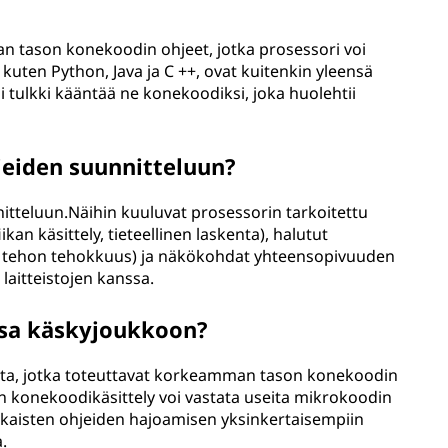
n tason konekoodin ohjeet, jotka prosessori voi
 kuten Python, Java ja C ++, ovat kuitenkin yleensä
 tulkki kääntää ne konekoodiksi, joka huolehtii
jeiden suunnitteluun?
nitteluun.Näihin kuuluvat prosessorin tarkoitettu
kan käsittely, tieteellinen laskenta), halutut
, tehon tehokkuus) ja näkökohdat yhteensopivuuden
laitteistojen kanssa.
sa käskyjoukkoon?
eita, jotka toteuttavat korkeamman tason konekoodin
n konekoodikäsittely voi vastata useita mikrokoodin
kaisten ohjeiden hajoamisen yksinkertaisempiin
.