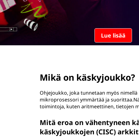
ö
n
page hero 2/3
Mikä on käskyjoukko?
Ohjejoukko, joka tunnetaan myös nimellä 
mikroprosessori ymmärtää ja suorittaa.Näm
toimintoja, kuten aritmeettinen, tietojen m
Mitä eroa on vähentyneen kä
käskyjoukkojen (CISC) arkkit