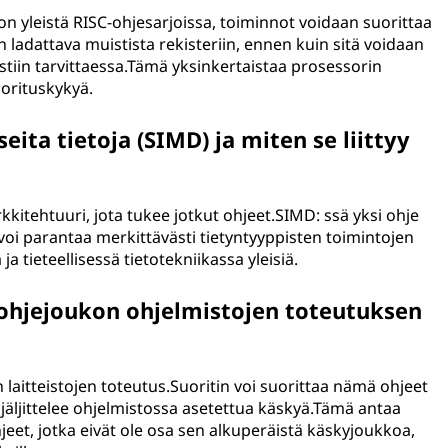
 yleistä RISC-ohjesarjoissa, toiminnot voidaan suorittaa
 on ladattava muistista rekisteriin, ennen kuin sitä voidaan
istiin tarvittaessa.Tämä yksinkertaistaa prosessorin
orituskykyä.
eita tietoja (SIMD) ja miten se liittyy
kitehtuuri, jota tukee jotkut ohjeet.SIMD: ssä yksi ohje
 voi parantaa merkittävästi tietyntyyppisten toimintojen
a tieteellisessä tietotekniikassa yleisiä.
a ohjejoukon ohjelmistojen toteutuksen
 laitteistojen toteutus.Suoritin voi suorittaa nämä ohjeet
äljittelee ohjelmistossa asetettua käskyä.Tämä antaa
eet, jotka eivät ole osa sen alkuperäistä käskyjoukkoa,