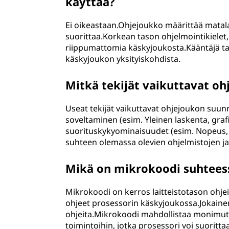
käyttää?
Ei oikeastaan.Ohjejoukko määrittää matala
suorittaa.Korkean tason ohjelmointikielet,
riippumattomia käskyjoukosta.Kääntäjä tai
käskyjoukon yksityiskohdista.
Mitkä tekijät vaikuttavat oh
Useat tekijät vaikuttavat ohjejoukon suun
soveltaminen (esim. Yleinen laskenta, grafii
suorituskykyominaisuudet (esim. Nopeus
suhteen olemassa olevien ohjelmistojen ja 
Mikä on mikrokoodi suhtees
Mikrokoodi on kerros laitteistotason ohj
ohjeet prosessorin käskyjoukossa.Jokaine
ohjeita.Mikrokoodi mahdollistaa monimut
toimintoihin, jotka prosessori voi suorittaa