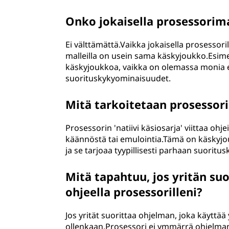
Onko jokaisella prosessorima
Ei välttämättä.Vaikka jokaisella prosessori
malleilla on usein sama käskyjoukko.Esimer
käskyjoukkoa, vaikka on olemassa monia eril
suorituskykyominaisuudet.
Mitä tarkoitetaan prosessori
Prosessorin 'natiivi käsiosarja' viittaa ohj
käännöstä tai emulointia.Tämä on käskyjo
ja se tarjoaa tyypillisesti parhaan suoritus
Mitä tapahtuu, jos yritän s
ohjeella prosessorilleni?
Jos yrität suorittaa ohjelman, joka käyttä
ollenkaan.Prosessori ei ymmärrä ohjelman