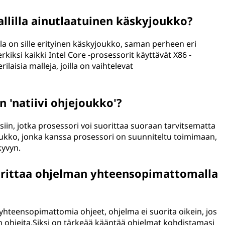
llilla ainutlaatuinen käskyjoukko?
lla on sille erityinen käskyjoukko, saman perheen eri
kiksi kaikki Intel Core -prosessorit käyttävät X86 -
aisia malleja, joilla on vaihtelevat
n 'natiivi ohjejoukko'?
eisiin, jotka prosessori voi suorittaa suoraan tarvitsematta
ukko, jonka kanssa prosessori on suunniteltu toimimaan,
kyvyn.
uorittaa ohjelman yhteensopimattomalla
ä yhteensopimattomia ohjeet, ohjelma ei suorita oikein, jos
 ohjeita.Siksi on tärkeää kääntää ohjelmat kohdistamasi