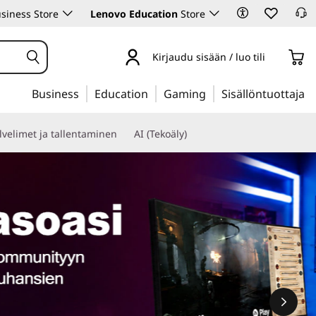
siness Store
Lenovo Education
Store
Kirjaudu sisään / luo tili
Business
Education
Gaming
Sisällöntuottaja
lvelimet ja tallentaminen
AI (Tekoäly)