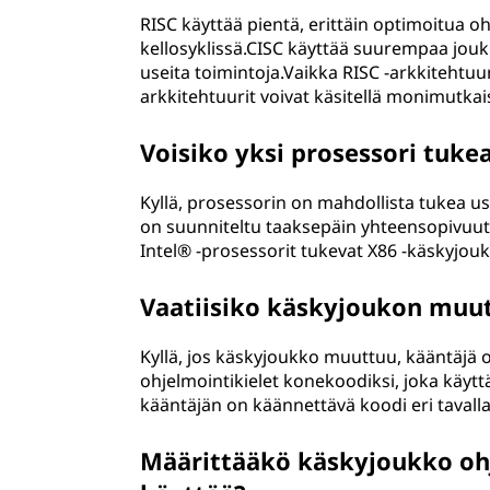
RISC käyttää pientä, erittäin optimoitua oh
kellosyklissä.CISC käyttää suurempaa jouk
useita toimintoja.Vaikka RISC -arkkitehtu
arkkitehtuurit voivat käsitellä monimutkai
Voisiko yksi prosessori tuke
Kyllä, prosessorin on mahdollista tukea us
on suunniteltu taaksepäin yhteensopivuu
Intel® -prosessorit tukevat X86 -käskyjou
Vaatiisiko käskyjoukon muu
Kyllä, jos käskyjoukko muuttuu, kääntäjä
ohjelmointikielet konekoodiksi, joka käy
kääntäjän on käännettävä koodi eri tavalla
Määrittääkö käskyjoukko ohj