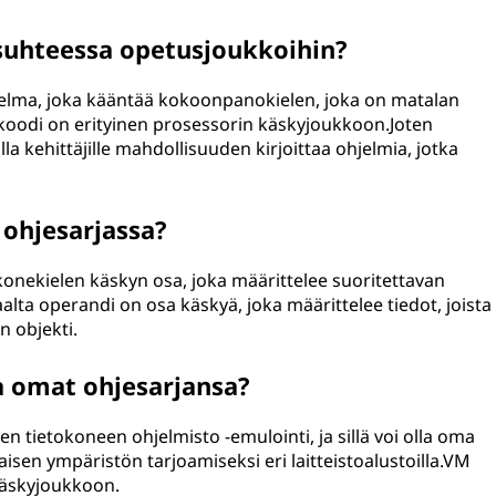
suhteessa opetusjoukkoihin?
lma, joka kääntää kokoonpanokielen, joka on matalan
ekoodi on erityinen prosessorin käskyjoukkoon.Joten
a kehittäjille mahdollisuuden kirjoittaa ohjelmia, jotka
 ohjesarjassa?
onekielen käskyn osa, joka määrittelee suoritettavan
alta operandi on osa käskyä, joka määrittelee tiedot, joista
n objekti.
a omat ohjesarjansa?
sen tietokoneen ohjelmisto -emulointi, ja sillä voi olla oma
en ympäristön tarjoamiseksi eri laitteistoalustoilla.VM
käskyjoukkoon.