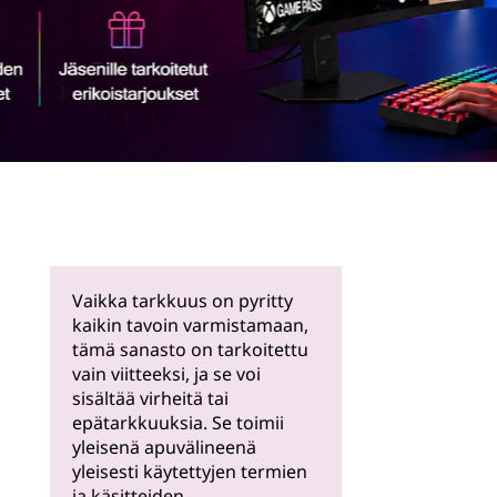
Lue lisää
Vaikka tarkkuus on pyritty
kaikin tavoin varmistamaan,
tämä sanasto on tarkoitettu
vain viitteeksi, ja se voi
sisältää virheitä tai
epätarkkuuksia. Se toimii
yleisenä apuvälineenä
yleisesti käytettyjen termien
ja käsitteiden