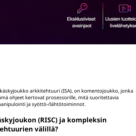
käskyjoukko arkkitehtuuri (ISA), on komentojoukko, jonka
ä ohjeet kertovat prosessorille, mitä suoritettavia
anipulointi ja syöttö-/lähtötoiminnot.
skyjoukon (RISC) ja kompleksin
ehtuurien välillä?