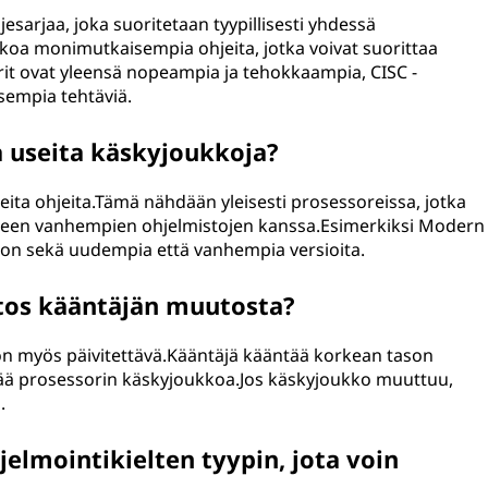
jesarjaa, joka suoritetaan tyypillisesti yhdessä
koa monimutkaisempia ohjeita, jotka voivat suorittaa
urit ovat yleensä nopeampia ja tehokkaampia, CISC -
sempia tehtäviä.
a useita käskyjoukkoja?
eita ohjeita.Tämä nähdään yleisesti prosessoreissa, jotka
teen vanhempien ohjelmistojen kanssa.Esimerkiksi Modern
kon sekä uudempia että vanhempia versioita.
tos kääntäjän muutosta?
 on myös päivitettävä.Kääntäjä kääntää korkean tason
ttää prosessorin käskyjoukkoa.Jos käskyjoukko muuttuu,
.
elmointikielten tyypin, jota voin