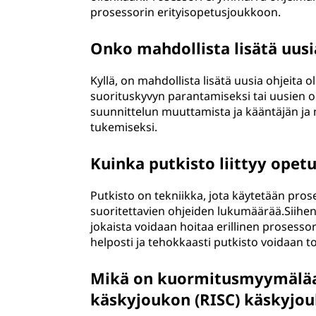
prosessorin erityisopetusjoukkoon.
Onko mahdollista lisätä uusia
Kyllä, on mahdollista lisätä uusia ohjeit
suorituskyvyn parantamiseksi tai uusien o
suunnittelun muuttamista ja kääntäjän ja 
tukemiseksi.
Kuinka putkisto liittyy opet
Putkisto on tekniikka, jota käytetään pro
suoritettavien ohjeiden lukumäärää.Siihen s
jokaista voidaan hoitaa erillinen prosesso
helposti ja tehokkaasti putkisto voidaan t
Mikä on kuormitusmyymäläar
käskyjoukon (RISC) käskyjo