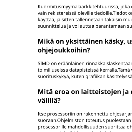
Kuormitusmyymäläarkkitehtuurissa, joka on
vain rekistereissä oleville tiedoille.Tiedot
käyttää, ja sitten tallennetaan takaisin mu
suunnittelua ja voi auttaa parantamaan su
Mikä on yksittäinen käsky, us
ohjejoukkoihin?
SIMD on eräänlainen rinnakkaislaskentaark
toimii useissa datapisteissä kerralla.Tämä
suorituskykyä, kuten grafiikan käsittelyssä j
Mitä eroa on laitteistojen j
välillä?
Itse prosessoriin on rakennettu ohjesarjan
suoraan.Ohjelmiston toteutus puolestaan j
prosessorille mahdollisuuden suorittaa ohj