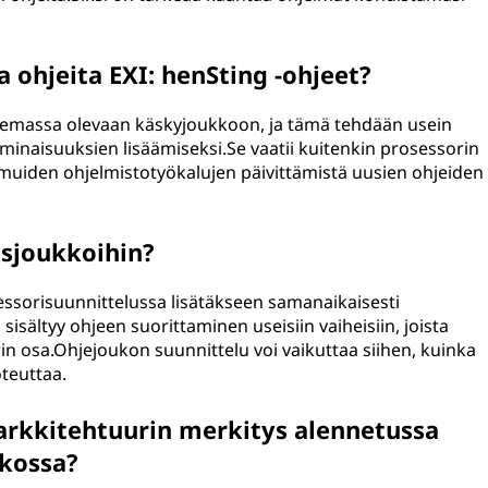
 ohjeita EXI: henSting -ohjeet?
a olemassa olevaan käskyjoukkoon, ja tämä tehdään usein
minaisuuksien lisäämiseksi.Se vaatii kuitenkin prosessorin
muiden ohjelmistotyökalujen päivittämistä uusien ohjeiden
usjoukkoihin?
sessorisuunnittelussa lisätäkseen samanaikaisesti
isältyy ohjeen suorittaminen useisiin vaiheisiin, joista
rin osa.Ohjejoukon suunnittelu voi vaikuttaa siihen, kuinka
oteuttaa.
kkitehtuurin merkitys alennetussa
ukossa?