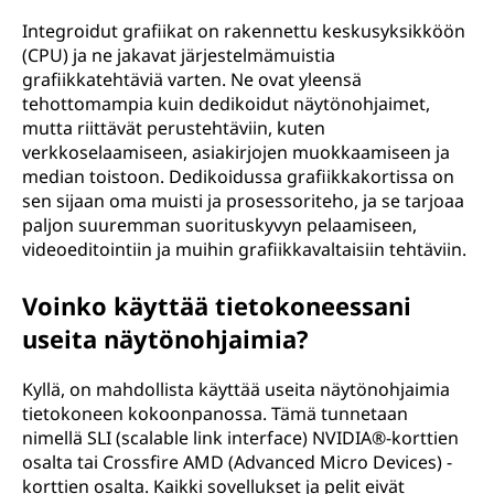
Integroidut grafiikat on rakennettu keskusyksikköön
(CPU) ja ne jakavat järjestelmämuistia
grafiikkatehtäviä varten. Ne ovat yleensä
tehottomampia kuin dedikoidut näytönohjaimet,
mutta riittävät perustehtäviin, kuten
verkkoselaamiseen, asiakirjojen muokkaamiseen ja
median toistoon. Dedikoidussa grafiikkakortissa on
sen sijaan oma muisti ja prosessoriteho, ja se tarjoaa
paljon suuremman suorituskyvyn pelaamiseen,
videoeditointiin ja muihin grafiikkavaltaisiin tehtäviin.
Voinko käyttää tietokoneessani
useita näytönohjaimia?
Kyllä, on mahdollista käyttää useita näytönohjaimia
tietokoneen kokoonpanossa. Tämä tunnetaan
nimellä SLI (scalable link interface) NVIDIA®-korttien
osalta tai Crossfire AMD (Advanced Micro Devices) -
korttien osalta. Kaikki sovellukset ja pelit eivät