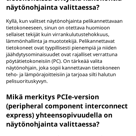
näytönohjainta valittaessa?
Kyllä, kun valitset näytönohjainta pelikannettavaan
tietokoneeseen, sinun on otettava huomioon
sellaiset tekijät kuin virrankulutustehokkuus,
lämmönhallinta ja muototekijä. Pelikannettavat
tietokoneet ovat tyypillisesti pienempiä ja niiden
jäähdytysominaisuudet ovat rajalliset verrattuna
pöytätietokoneisiin (PC). On tärkeää valita
näytönohjain, joka sopii kannettavan tietokoneen
teho- ja lämpörajoitteisiin ja tarjoaa silti halutun
pelisuorituskyvyn.
Mikä merkitys PCIe-version
(peripheral component interconnect
express) yhteensopivuudella on
näytönohjainta valittaessa?