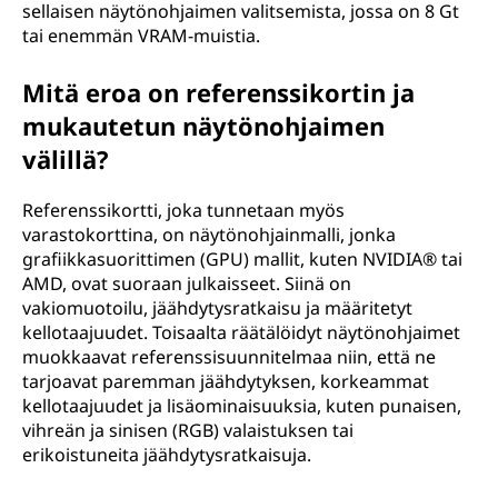
sellaisen näytönohjaimen valitsemista, jossa on 8 Gt
tai enemmän VRAM-muistia.
Mitä eroa on referenssikortin ja
mukautetun näytönohjaimen
välillä?
Referenssikortti, joka tunnetaan myös
varastokorttina, on näytönohjainmalli, jonka
grafiikkasuorittimen (GPU) mallit, kuten NVIDIA® tai
AMD, ovat suoraan julkaisseet. Siinä on
vakiomuotoilu, jäähdytysratkaisu ja määritetyt
kellotaajuudet. Toisaalta räätälöidyt näytönohjaimet
muokkaavat referenssisuunnitelmaa niin, että ne
tarjoavat paremman jäähdytyksen, korkeammat
kellotaajuudet ja lisäominaisuuksia, kuten punaisen,
vihreän ja sinisen (RGB) valaistuksen tai
erikoistuneita jäähdytysratkaisuja.