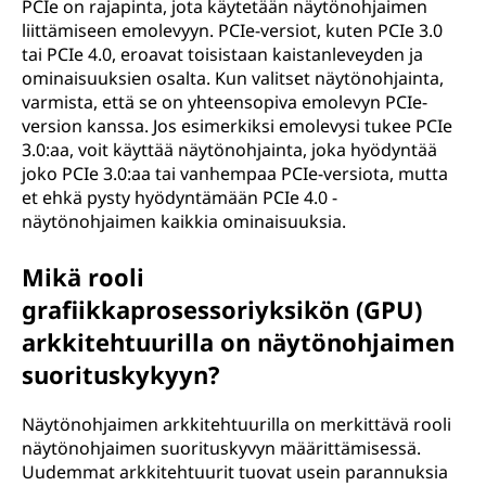
PCIe on rajapinta, jota käytetään näytönohjaimen
liittämiseen emolevyyn. PCIe-versiot, kuten PCIe 3.0
tai PCIe 4.0, eroavat toisistaan kaistanleveyden ja
ominaisuuksien osalta. Kun valitset näytönohjainta,
varmista, että se on yhteensopiva emolevyn PCIe-
version kanssa. Jos esimerkiksi emolevysi tukee PCIe
3.0:aa, voit käyttää näytönohjainta, joka hyödyntää
joko PCIe 3.0:aa tai vanhempaa PCIe-versiota, mutta
et ehkä pysty hyödyntämään PCIe 4.0 -
näytönohjaimen kaikkia ominaisuuksia.
Mikä rooli
grafiikkaprosessoriyksikön (GPU)
arkkitehtuurilla on näytönohjaimen
suorituskykyyn?
Näytönohjaimen arkkitehtuurilla on merkittävä rooli
näytönohjaimen suorituskyvyn määrittämisessä.
Uudemmat arkkitehtuurit tuovat usein parannuksia