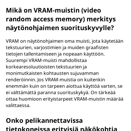
Mikä on VRAM-muistin (video
random access memory) merkitys
näytönohjaimen suorituskyvylle?
VRAM on näytönohjaimen oma muisti, jota käytetään
tekstuurien, varjostimien ja muiden graafisten
tietojen tallentamiseen ja nopeaan käyttöön.
Suurempi VRAM-muisti mahdollistaa
korkearesoluutioisten tekstuurien ja
monimutkaisten kohtausten sujuvamman
renderöinnin. Jos VRAM-muistia on kuitenkin
enemmän kuin on tarpeen aiottua käyttöä varten, se
ei välttämättä paranna suorituskykyä. On tärkeää
ottaa huomioon erityistarpeet VRAM-muistin määrää
valittaessa.
Onko pelikannettavissa
tietokoneissa erityisiä näkökohtia