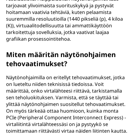
tarjoavat ylivoimaista suorituskykyä ja pystyvät
hoitamaan vaativia tehtäviä, kuten pelaamista
suuremmilla resoluutioilla (1440 pikseliä (p), 4 kiloa
(K)), virtuaalitodellisuutta tai ammattikäyttöön
tarkoitettuja sovelluksia, jotka vaativat laajaa
grafiikan prosessointitehoa.
Miten määritän näytönohjaimen
tehovaatimukset?
Näytönohjaimilla on eritellyt tehovaatimukset, jotka
on lueteltu niiden teknisissä tiedoissa. Voit
määrittää, onko virtalähteesi riittävä, tarkistamalla
sen teholuokituksen. Varmista, että se täyttää tai
ylittää näytönohjaimen suositellut tehovaatimukset.
On myös tärkeää ottaa huomioon, kuinka monta
PCIe (Peripheral Component Interconnect Express) -
virtaliitintä virtalähteessäsi on ja pystyykö se
toimittamaan riittävästi virtaa näiden liitinten kautta.