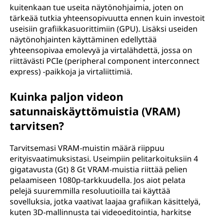
kuitenkaan tue useita näytönohjaimia, joten on
tärkeää tutkia yhteensopivuutta ennen kuin investoit
useisiin grafiikkasuorittimiin (GPU). Lisäksi useiden
näytönohjainten käyttäminen edellyttää
yhteensopivaa emolevyä ja virtalähdettä, jossa on
riittävästi PCIe (peripheral component interconnect
express) -paikkoja ja virtaliittimiä.
Kuinka paljon videon
satunnaiskäyttömuistia (VRAM)
tarvitsen?
Tarvitsemasi VRAM-muistin määrä riippuu
erityisvaatimuksistasi. Useimpiin pelitarkoituksiin 4
gigatavusta (Gt) 8 Gt VRAM-muistia riittää pelien
pelaamiseen 1080p-tarkkuudella. Jos aiot pelata
pelejä suuremmilla resoluutioilla tai käyttää
sovelluksia, jotka vaativat laajaa grafiikan käsittelyä,
kuten 3D-mallinnusta tai videoeditointia, harkitse