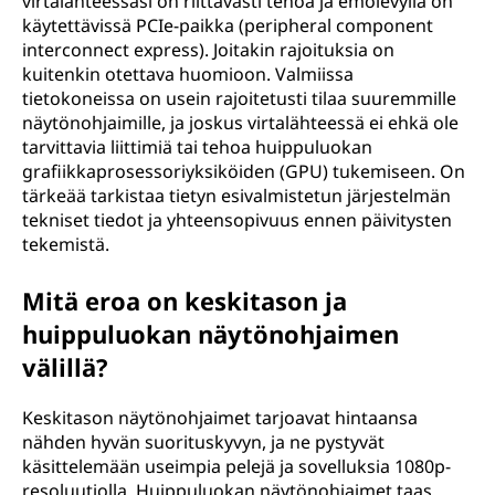
virtalähteessäsi on riittävästi tehoa ja emolevyllä on
käytettävissä PCIe-paikka (peripheral component
interconnect express). Joitakin rajoituksia on
kuitenkin otettava huomioon. Valmiissa
tietokoneissa on usein rajoitetusti tilaa suuremmille
näytönohjaimille, ja joskus virtalähteessä ei ehkä ole
tarvittavia liittimiä tai tehoa huippuluokan
grafiikkaprosessoriyksiköiden (GPU) tukemiseen. On
tärkeää tarkistaa tietyn esivalmistetun järjestelmän
tekniset tiedot ja yhteensopivuus ennen päivitysten
tekemistä.
Mitä eroa on keskitason ja
huippuluokan näytönohjaimen
välillä?
Keskitason näytönohjaimet tarjoavat hintaansa
nähden hyvän suorituskyvyn, ja ne pystyvät
käsittelemään useimpia pelejä ja sovelluksia 1080p-
resoluutiolla. Huippuluokan näytönohjaimet taas