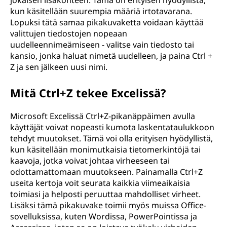
jokaisen lisäkohteen. Tämä on erityisen hyödyllistä,
kun käsitellään suurempia määriä irtotavarana.
Lopuksi tätä samaa pikakuvaketta voidaan käyttää
valittujen tiedostojen nopeaan
uudelleennimeämiseen - valitse vain tiedosto tai
kansio, jonka haluat nimetä uudelleen, ja paina Ctrl +
Z ja sen jälkeen uusi nimi.
Mitä Ctrl+Z tekee Excelissä?
Microsoft Excelissä Ctrl+Z-pikanäppäimen avulla
käyttäjät voivat nopeasti kumota laskentataulukkoon
tehdyt muutokset. Tämä voi olla erityisen hyödyllistä,
kun käsitellään monimutkaisia tietomerkintöjä tai
kaavoja, jotka voivat johtaa virheeseen tai
odottamattomaan muutokseen. Painamalla Ctrl+Z
useita kertoja voit seurata kaikkia viimeaikaisia
toimiasi ja helposti peruuttaa mahdolliset virheet.
Lisäksi tämä pikakuvake toimii myös muissa Office-
sovelluksissa, kuten Wordissa, PowerPointissa ja