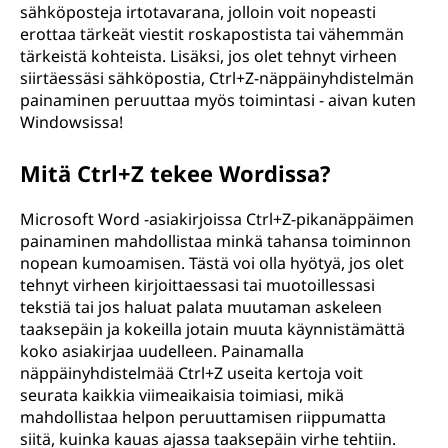
sähköposteja irtotavarana, jolloin voit nopeasti
erottaa tärkeät viestit roskapostista tai vähemmän
tärkeistä kohteista. Lisäksi, jos olet tehnyt virheen
siirtäessäsi sähköpostia, Ctrl+Z-näppäinyhdistelmän
painaminen peruuttaa myös toimintasi - aivan kuten
Windowsissa!
Mitä Ctrl+Z tekee Wordissa?
Microsoft Word -asiakirjoissa Ctrl+Z-pikanäppäimen
painaminen mahdollistaa minkä tahansa toiminnon
nopean kumoamisen. Tästä voi olla hyötyä, jos olet
tehnyt virheen kirjoittaessasi tai muotoillessasi
tekstiä tai jos haluat palata muutaman askeleen
taaksepäin ja kokeilla jotain muuta käynnistämättä
koko asiakirjaa uudelleen. Painamalla
näppäinyhdistelmää Ctrl+Z useita kertoja voit
seurata kaikkia viimeaikaisia toimiasi, mikä
mahdollistaa helpon peruuttamisen riippumatta
siitä, kuinka kauas ajassa taaksepäin virhe tehtiin.