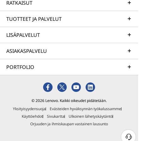
RATKAISUT
TUOTTEET JA PALVELUT
LISÄPALVELUT
ASIAKASPALVELU
PORTFOLIO
© 2026 Lenovo. Kaikki oikeudet pidätetään.
Yksityisyydensuoja
Evästeiden hyväksynnän työkalussamme
Käyttöehdot
Sivukartta
Ulkoinen lähetyskäytäntö
Orjuuden ja ihmiskaupan vastainen lausunto