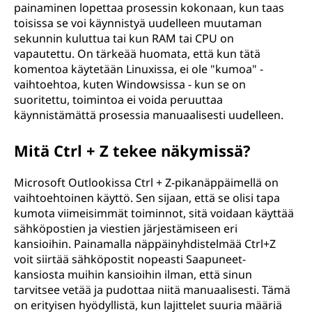
painaminen lopettaa prosessin kokonaan, kun taas
toisissa se voi käynnistyä uudelleen muutaman
sekunnin kuluttua tai kun RAM tai CPU on
vapautettu. On tärkeää huomata, että kun tätä
komentoa käytetään Linuxissa, ei ole "kumoa" -
vaihtoehtoa, kuten Windowsissa - kun se on
suoritettu, toimintoa ei voida peruuttaa
käynnistämättä prosessia manuaalisesti uudelleen.
Mitä Ctrl + Z tekee näkymissä?
Microsoft Outlookissa Ctrl + Z-pikanäppäimellä on
vaihtoehtoinen käyttö. Sen sijaan, että se olisi tapa
kumota viimeisimmät toiminnot, sitä voidaan käyttää
sähköpostien ja viestien järjestämiseen eri
kansioihin. Painamalla näppäinyhdistelmää Ctrl+Z
voit siirtää sähköpostit nopeasti Saapuneet-
kansiosta muihin kansioihin ilman, että sinun
tarvitsee vetää ja pudottaa niitä manuaalisesti. Tämä
on erityisen hyödyllistä, kun lajittelet suuria määriä