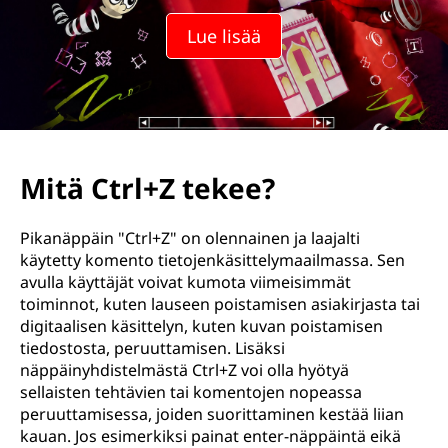
Lue lisää
Mitä Ctrl+Z tekee?
Pikanäppäin "Ctrl+Z" on olennainen ja laajalti
käytetty komento tietojenkäsittelymaailmassa. Sen
avulla käyttäjät voivat kumota viimeisimmät
toiminnot, kuten lauseen poistamisen asiakirjasta tai
digitaalisen käsittelyn, kuten kuvan poistamisen
tiedostosta, peruuttamisen. Lisäksi
näppäinyhdistelmästä Ctrl+Z voi olla hyötyä
sellaisten tehtävien tai komentojen nopeassa
peruuttamisessa, joiden suorittaminen kestää liian
kauan. Jos esimerkiksi painat enter-näppäintä eikä