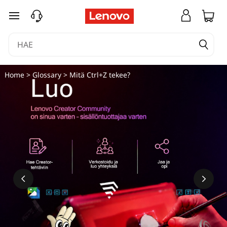
siirry pääsisältöön
Home
>
Glossary
> Mitä Ctrl+Z tekee?