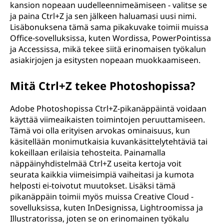
kansion nopeaan uudelleennimeämiseen - valitse se
ja paina Ctrl+Z ja sen jälkeen haluamasi uusi nimi.
Lisäbonuksena tämä sama pikakuvake toimii muissa
Office-sovelluksissa, kuten Wordissa, PowerPointissa
ja Accessissa, mikä tekee siitä erinomaisen työkalun
asiakirjojen ja esitysten nopeaan muokkaamiseen.
Mitä Ctrl+Z tekee Photoshopissa?
Adobe Photoshopissa Ctrl+Z-pikanäppäintä voidaan
käyttää viimeaikaisten toimintojen peruuttamiseen.
Tämä voi olla erityisen arvokas ominaisuus, kun
käsitellään monimutkaisia kuvankäsittelytehtäviä tai
kokeillaan erilaisia tehosteita. Painamalla
näppäinyhdistelmää Ctrl+Z useita kertoja voit
seurata kaikkia viimeisimpiä vaiheitasi ja kumota
helposti ei-toivotut muutokset. Lisäksi tämä
pikanäppäin toimii myös muissa Creative Cloud -
sovelluksissa, kuten InDesignissa, Lightroomissa ja
Illustratorissa, joten se on erinomainen työkalu