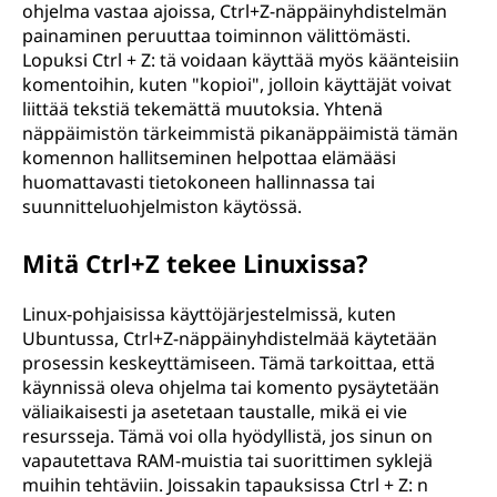
ohjelma vastaa ajoissa, Ctrl+Z-näppäinyhdistelmän
painaminen peruuttaa toiminnon välittömästi.
Lopuksi Ctrl + Z: tä voidaan käyttää myös käänteisiin
komentoihin, kuten "kopioi", jolloin käyttäjät voivat
liittää tekstiä tekemättä muutoksia. Yhtenä
näppäimistön tärkeimmistä pikanäppäimistä tämän
komennon hallitseminen helpottaa elämääsi
huomattavasti tietokoneen hallinnassa tai
suunnitteluohjelmiston käytössä.
Mitä Ctrl+Z tekee Linuxissa?
Linux-pohjaisissa käyttöjärjestelmissä, kuten
Ubuntussa, Ctrl+Z-näppäinyhdistelmää käytetään
prosessin keskeyttämiseen. Tämä tarkoittaa, että
käynnissä oleva ohjelma tai komento pysäytetään
väliaikaisesti ja asetetaan taustalle, mikä ei vie
resursseja. Tämä voi olla hyödyllistä, jos sinun on
vapautettava RAM-muistia tai suorittimen syklejä
muihin tehtäviin. Joissakin tapauksissa Ctrl + Z: n