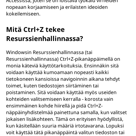
Accessissa, joten se on loistava työkalu virheiden
nopeaan korjaamiseen ja erilaisten ideoiden
kokeilemiseen.
Mitä Ctrl+Z tekee
Resurssienhallinnassa?
Windowsin Resurssienhallinnassa (tai
Resurssienhallinnassa) Ctrl+Z-pikanäppäimellä on
monia käteviä käyttötarkoituksia. Ensinnäkin sitä
voidaan käyttää kumoamaan nopeasti kaikki
tietokoneen kansioissa navigoinnin aikana tehdyt
toimet, kuten tiedostojen siirtäminen tai
poistaminen. Sitä voidaan käyttää myös useiden
kohteiden valitsemiseen kerralla - korosta vain
ensimmäinen kohde hiirellä ja pidä Ctrl+Z-
näppäinyhdistelmää painettuna samalla, kun valitset
jokaisen lisäkohteen. Tämä on erityisen hyödyllistä,
kun käsitellään suuria määriä irtotavarana. Lopuksi
voit käyttää tätä pikanäppäintä valitun tiedoston tai