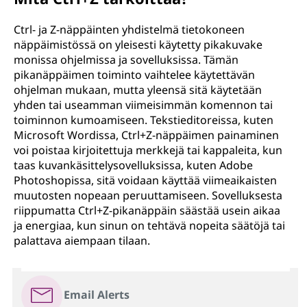
Ctrl- ja Z-näppäinten yhdistelmä tietokoneen
näppäimistössä on yleisesti käytetty pikakuvake
monissa ohjelmissa ja sovelluksissa. Tämän
pikanäppäimen toiminto vaihtelee käytettävän
ohjelman mukaan, mutta yleensä sitä käytetään
yhden tai useamman viimeisimmän komennon tai
toiminnon kumoamiseen. Tekstieditoreissa, kuten
Microsoft Wordissa, Ctrl+Z-näppäimen painaminen
voi poistaa kirjoitettuja merkkejä tai kappaleita, kun
taas kuvankäsittelysovelluksissa, kuten Adobe
Photoshopissa, sitä voidaan käyttää viimeaikaisten
muutosten nopeaan peruuttamiseen. Sovelluksesta
riippumatta Ctrl+Z-pikanäppäin säästää usein aikaa
ja energiaa, kun sinun on tehtävä nopeita säätöjä tai
palattava aiempaan tilaan.
Email Alerts