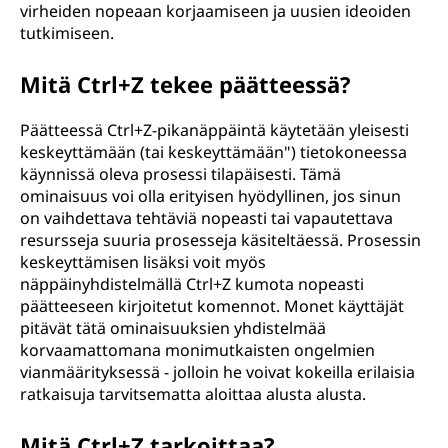
virheiden nopeaan korjaamiseen ja uusien ideoiden
tutkimiseen.
Mitä Ctrl+Z tekee päätteessä?
Päätteessä Ctrl+Z-pikanäppäintä käytetään yleisesti
keskeyttämään (tai keskeyttämään") tietokoneessa
käynnissä oleva prosessi tilapäisesti. Tämä
ominaisuus voi olla erityisen hyödyllinen, jos sinun
on vaihdettava tehtäviä nopeasti tai vapautettava
resursseja suuria prosesseja käsiteltäessä. Prosessin
keskeyttämisen lisäksi voit myös
näppäinyhdistelmällä Ctrl+Z kumota nopeasti
päätteeseen kirjoitetut komennot. Monet käyttäjät
pitävät tätä ominaisuuksien yhdistelmää
korvaamattomana monimutkaisten ongelmien
vianmäärityksessä - jolloin he voivat kokeilla erilaisia
ratkaisuja tarvitsematta aloittaa alusta alusta.
Mitä Ctrl+Z tarkoittaa?