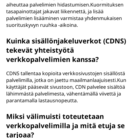
aiheuttaa palvelimien hidastumisen.Kuormituksen
tasapainottajat jakavat liikennettä, ja lisää
palvelimien lisääminen varmistaa yhdenmukaisen
suorituskyvyn ruuhka -aikoina.
Kuinka sisällönjakeluverkot (CDNS)
tekevät yhteistyötä
verkkopalvelimien kanssa?
CDNS tallentaa kopioita verkkosivustojen sisällöstä
palvelimilla, jotka on jaettu maailmanlaajuisesti.Kun
käyttäjät pääsevät sivustoon, CDN palvelee sisältöä
lähimmästä palvelimesta, vähentämällä viivettä ja
parantamalla lastausnopeutta.
Miksi välimuisti toteutetaan
verkkopalvelimilla ja mitä etuja se
tarjoaa?