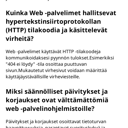
Kuinka Web -palvelimet hallitsevat
hypertekstinsiirtoprotokollan
(HTTP) tilakoodia ja käsittelevät
virheitä?
Web -palvelimet käyttävät HTTP -tilakoodeja
kommunikoidaksesi pyynnön tulokset.Esimerkiksi
"404 ei löydy" -tila osoittaa puuttuvan
sivun.Mukautetut virhesivut voidaan määrittää
käyttäjäystävällisille virheviesteille.
Miksi säännölliset päivitykset ja
korjaukset ovat välttämättömiä
web -palvelinohjelmistoille?
Päivitykset ja korjaukset osoittavat tietoturvan
haavoittuvuuksia, parantavat suorituskykyä ja