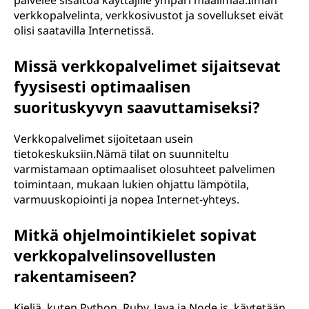
palvelee sisältöä käyttäjille ympäri maailmaa.Ilman
verkkopalvelinta, verkkosivustot ja sovellukset eivät
olisi saatavilla Internetissä.
Missä verkkopalvelimet sijaitsevat
fyysisesti optimaalisen
suorituskyvyn saavuttamiseksi?
Verkkopalvelimet sijoitetaan usein
tietokeskuksiin.Nämä tilat on suunniteltu
varmistamaan optimaaliset olosuhteet palvelimen
toimintaan, mukaan lukien ohjattu lämpötila,
varmuuskopiointi ja nopea Internet-yhteys.
Mitkä ohjelmointikielet sopivat
verkkopalvelinsovellusten
rakentamiseen?
Kieliä, kuten Python, Ruby, Java ja Node.js, käytetään