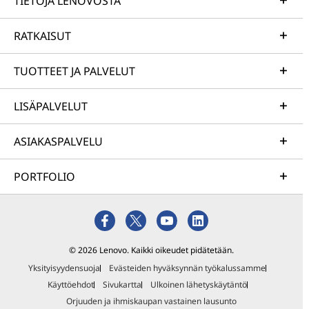
TIETOJA LENOVOSTA
RATKAISUT
TUOTTEET JA PALVELUT
LISÄPALVELUT
ASIAKASPALVELU
PORTFOLIO
© 2026 Lenovo. Kaikki oikeudet pidätetään.
Yksityisyydensuoja
Evästeiden hyväksynnän työkalussamme
Käyttöehdot
Sivukartta
Ulkoinen lähetyskäytäntö
Orjuuden ja ihmiskaupan vastainen lausunto