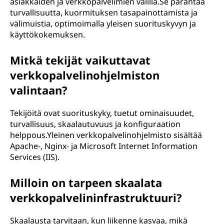
asiakkaiden ja verkkopalvelimien välillä.Se parantaa
turvallisuutta, kuormituksen tasapainottamista ja
välimuistia, optimoimalla yleisen suorituskyvyn ja
käyttökokemuksen.
Mitkä tekijät vaikuttavat
verkkopalvelinohjelmiston
valintaan?
Tekijöitä ovat suorituskyky, tuetut ominaisuudet,
turvallisuus, skaalautuvuus ja konfiguraation
helppous.Yleinen verkkopalvelinohjelmisto sisältää
Apache-, Nginx- ja Microsoft Internet Information
Services (IIS).
Milloin on tarpeen skaalata
verkkopalvelininfrastruktuuri?
Skaalausta tarvitaan, kun liikenne kasvaa, mikä