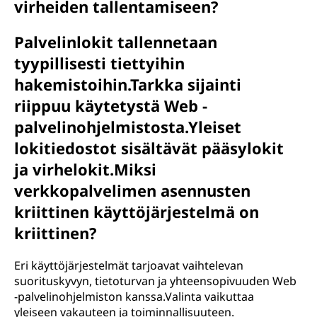
virheiden tallentamiseen?
Palvelinlokit tallennetaan
tyypillisesti tiettyihin
hakemistoihin.Tarkka sijainti
riippuu käytetystä Web -
palvelinohjelmistosta.Yleiset
lokitiedostot sisältävät pääsylokit
ja virhelokit.Miksi
verkkopalvelimen asennusten
kriittinen käyttöjärjestelmä on
kriittinen?
Eri käyttöjärjestelmät tarjoavat vaihtelevan
suorituskyvyn, tietoturvan ja yhteensopivuuden Web
-palvelinohjelmiston kanssa.Valinta vaikuttaa
yleiseen vakauteen ja toiminnallisuuteen.