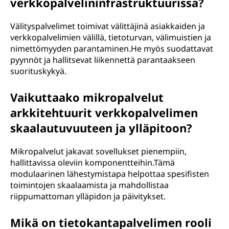
verkkopalvelininfrastruktuurissa?
Välityspalvelimet toimivat välittäjinä asiakkaiden ja
verkkopalvelimien välillä, tietoturvan, välimuistien ja
nimettömyyden parantaminen.He myös suodattavat
pyynnöt ja hallitsevat liikennettä parantaakseen
suorituskykyä.
Vaikuttaako mikropalvelut
arkkitehtuurit verkkopalvelimen
skaalautuvuuteen ja ylläpitoon?
Mikropalvelut jakavat sovellukset pienempiin,
hallittavissa oleviin komponentteihin.Tämä
modulaarinen lähestymistapa helpottaa spesifisten
toimintojen skaalaamista ja mahdollistaa
riippumattoman ylläpidon ja päivitykset.
Mikä on tietokantapalvelimen rooli