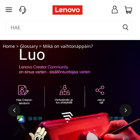
M
siirry pääsisältöön
i
k
ä
Home
>
Glossary
> Mikä on vaihtonäppäin?
o
n
v
a
i
h