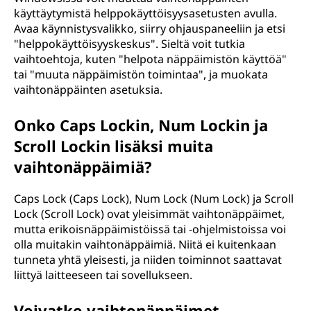
käyttäytymistä helppokäyttöisyysasetusten avulla.
Avaa käynnistysvalikko, siirry ohjauspaneeliin ja etsi
"helppokäyttöisyyskeskus". Sieltä voit tutkia
vaihtoehtoja, kuten "helpota näppäimistön käyttöä"
tai "muuta näppäimistön toimintaa", ja muokata
vaihtonäppäinten asetuksia.
Onko Caps Lockin, Num Lockin ja
Scroll Lockin lisäksi muita
vaihtonäppäimiä?
Caps Lock (Caps Lock), Num Lock (Num Lock) ja Scroll
Lock (Scroll Lock) ovat yleisimmät vaihtonäppäimet,
mutta erikoisnäppäimistöissä tai -ohjelmistoissa voi
olla muitakin vaihtonäppäimiä. Niitä ei kuitenkaan
tunneta yhtä yleisesti, ja niiden toiminnot saattavat
liittyä laitteeseen tai sovellukseen.
Voivatko vaihtonäppäimet