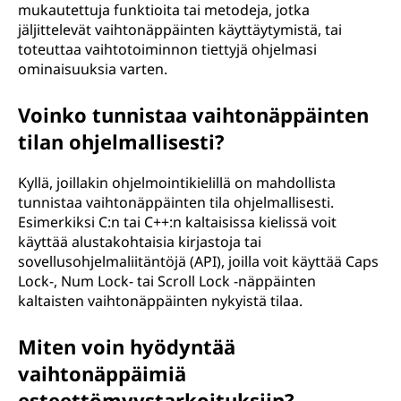
mukautettuja funktioita tai metodeja, jotka
jäljittelevät vaihtonäppäinten käyttäytymistä, tai
toteuttaa vaihtotoiminnon tiettyjä ohjelmasi
ominaisuuksia varten.
Voinko tunnistaa vaihtonäppäinten
tilan ohjelmallisesti?
Kyllä, joillakin ohjelmointikielillä on mahdollista
tunnistaa vaihtonäppäinten tila ohjelmallisesti.
Esimerkiksi C:n tai C++:n kaltaisissa kielissä voit
käyttää alustakohtaisia kirjastoja tai
sovellusohjelmaliitäntöjä (API), joilla voit käyttää Caps
Lock-, Num Lock- tai Scroll Lock -näppäinten
kaltaisten vaihtonäppäinten nykyistä tilaa.
Miten voin hyödyntää
vaihtonäppäimiä
esteettömyystarkoituksiin?