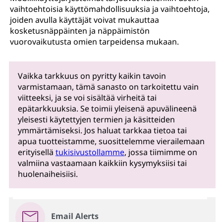
vaihtoehtoisia käyttömahdollisuuksia ja vaihtoehtoja,
joiden avulla käyttäjät voivat mukauttaa
kosketusnäppäinten ja näppäimistön
vuorovaikutusta omien tarpeidensa mukaan.
Vaikka tarkkuus on pyritty kaikin tavoin
varmistamaan, tämä sanasto on tarkoitettu vain
viitteeksi, ja se voi sisältää virheitä tai
epätarkkuuksia. Se toimii yleisenä apuvälineenä
yleisesti käytettyjen termien ja käsitteiden
ymmärtämiseksi. Jos haluat tarkkaa tietoa tai
apua tuotteistamme, suosittelemme vierailemaan
erityisellä
tukisivustollamme
, jossa tiimimme on
valmiina vastaamaan kaikkiin kysymyksiisi tai
huolenaiheisiisi.
Email Alerts