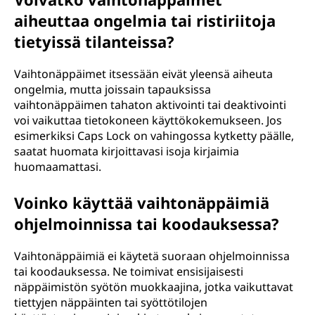
aiheuttaa ongelmia tai ristiriitoja
tietyissä tilanteissa?
Vaihtonäppäimet itsessään eivät yleensä aiheuta
ongelmia, mutta joissain tapauksissa
vaihtonäppäimen tahaton aktivointi tai deaktivointi
voi vaikuttaa tietokoneen käyttökokemukseen. Jos
esimerkiksi Caps Lock on vahingossa kytketty päälle,
saatat huomata kirjoittavasi isoja kirjaimia
huomaamattasi.
Voinko käyttää vaihtonäppäimiä
ohjelmoinnissa tai koodauksessa?
Vaihtonäppäimiä ei käytetä suoraan ohjelmoinnissa
tai koodauksessa. Ne toimivat ensisijaisesti
näppäimistön syötön muokkaajina, jotka vaikuttavat
tiettyjen näppäinten tai syöttötilojen