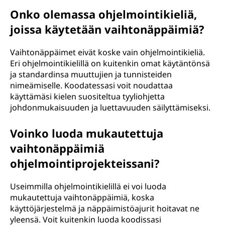
Onko olemassa ohjelmointikieliä,
joissa käytetään vaihtonäppäimiä?
Vaihtonäppäimet eivät koske vain ohjelmointikieliä.
Eri ohjelmointikielillä on kuitenkin omat käytäntönsä
ja standardinsa muuttujien ja tunnisteiden
nimeämiselle. Koodatessasi voit noudattaa
käyttämäsi kielen suositeltua tyyliohjetta
johdonmukaisuuden ja luettavuuden säilyttämiseksi.
Voinko luoda mukautettuja
vaihtonäppäimiä
ohjelmointiprojekteissani?
Useimmilla ohjelmointikielillä ei voi luoda
mukautettuja vaihtonäppäimiä, koska
käyttöjärjestelmä ja näppäimistöajurit hoitavat ne
yleensä. Voit kuitenkin luoda koodissasi