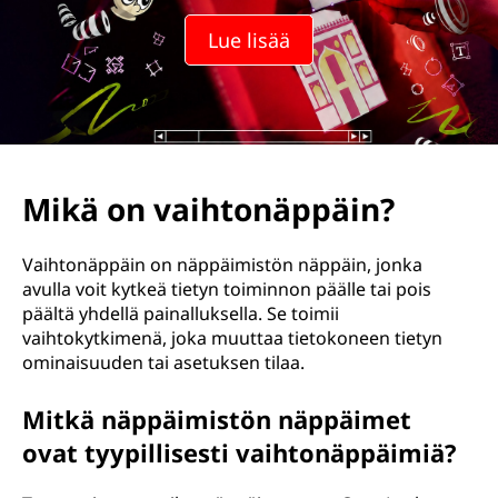
t
Lue lisää
o
n
ä
p
Mikä on vaihtonäppäin?
p
Vaihtonäppäin on näppäimistön näppäin, jonka
ä
avulla voit kytkeä tietyn toiminnon päälle tai pois
päältä yhdellä painalluksella. Se toimii
i
vaihtokytkimenä, joka muuttaa tietokoneen tietyn
ominaisuuden tai asetuksen tilaa.
n
Mitkä näppäimistön näppäimet
?
ovat tyypillisesti vaihtonäppäimiä?