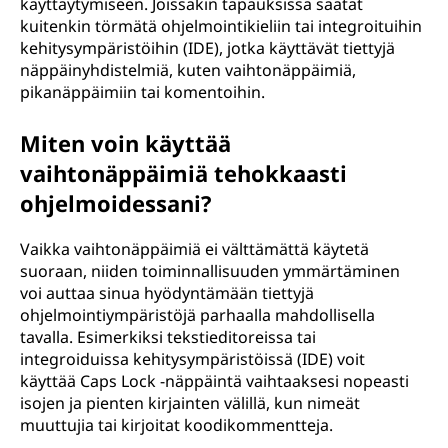
käyttäytymiseen. Joissakin tapauksissa saatat
kuitenkin törmätä ohjelmointikieliin tai integroituihin
kehitysympäristöihin (IDE), jotka käyttävät tiettyjä
näppäinyhdistelmiä, kuten vaihtonäppäimiä,
pikanäppäimiin tai komentoihin.
Miten voin käyttää
vaihtonäppäimiä tehokkaasti
ohjelmoidessani?
Vaikka vaihtonäppäimiä ei välttämättä käytetä
suoraan, niiden toiminnallisuuden ymmärtäminen
voi auttaa sinua hyödyntämään tiettyjä
ohjelmointiympäristöjä parhaalla mahdollisella
tavalla. Esimerkiksi tekstieditoreissa tai
integroiduissa kehitysympäristöissä (IDE) voit
käyttää Caps Lock -näppäintä vaihtaaksesi nopeasti
isojen ja pienten kirjainten välillä, kun nimeät
muuttujia tai kirjoitat koodikommentteja.