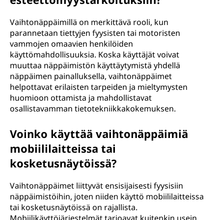
Vaihtonäppäimillä on merkittävä rooli, kun
parannetaan tiettyjen fyysisten tai motoristen
vammojen omaavien henkilöiden
käyttömahdollisuuksia. Koska käyttäjät voivat
muuttaa näppäimistön käyttäytymistä yhdellä
näppäimen painalluksella, vaihtonäppäimet
helpottavat erilaisten tarpeiden ja mieltymysten
huomioon ottamista ja mahdollistavat
osallistavamman tietotekniikkakokemuksen.
Voinko käyttää vaihtonäppäimiä
mobiililaitteissa tai
kosketusnäytöissä?
Vaihtonäppäimet liittyvät ensisijaisesti fyysisiin
näppäimistöihin, joten niiden käyttö mobiililaitteissa
tai kosketusnäytöissä on rajallista.
Mobiilikäyttöjärjestelmät tarjoavat kuitenkin usein