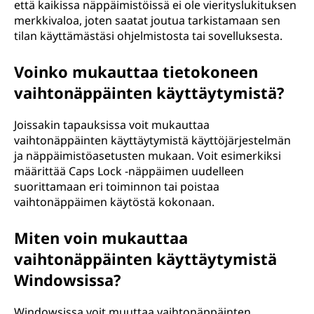
että kaikissa näppäimistöissä ei ole vierityslukituksen
merkkivaloa, joten saatat joutua tarkistamaan sen
tilan käyttämästäsi ohjelmistosta tai sovelluksesta.
Voinko mukauttaa tietokoneen
vaihtonäppäinten käyttäytymistä?
Joissakin tapauksissa voit mukauttaa
vaihtonäppäinten käyttäytymistä käyttöjärjestelmän
ja näppäimistöasetusten mukaan. Voit esimerkiksi
määrittää Caps Lock -näppäimen uudelleen
suorittamaan eri toiminnon tai poistaa
vaihtonäppäimen käytöstä kokonaan.
Miten voin mukauttaa
vaihtonäppäinten käyttäytymistä
Windowsissa?
Windowsissa voit muuttaa vaihtonäppäinten