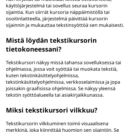
käyttöjärjestelmä tai sovellus seuraa kursorin
sijaintia. Kun siirrät kursoria näppäimistöllä tai
osoitinlaitteella, järjestelmä päivittää kursorin
sijainnin ja mukauttaa tekstinsyöttöä sen mukaisesti.
Mistä löydän tekstikursorin
tietokoneessani?
Tekstikursori näkyy missä tahansa sovelluksessa tai
ohjelmassa, jossa voit syöttää tai muokata tekstiä,
kuten tekstinkäsittelyohjelmissa,
tekstinkäsittelyohjelmissa, verkkoselaimissa ja jopa
joissakin graafisissa ohjelmissa. Se näkyy yleensä
tekstin syöttöalueella tai asiakirjaikkunassa.
Miksi tekstikursori vilkkuu?
Tekstikursorin vilkkuminen toimii visuaalisena
merkkinä, joka kiinnittää huomion sen sijaintiin. Se