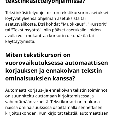
tekstinkäsittelyohjelmissa?
Tekstinkäsittelyohjelmiston tekstikursorin asetukset
löytyvät yleensä ohjelman asetuksista tai
asetusvalikosta. Etsi kohdat "Muokkaus", "Kursorit"
tai "Tekstinsyöttö", niin pääset asetuksiin, joiden
avulla voit mukauttaa kursorin ulkonäköä tai
käyttäytymistä.
Miten tekstikursori on
vuorovaikutuksessa automaattisen
korjauksen ja ennakoivan tekstin
ominaisuuksien kanssa?
Automaattikorjaus- ja ennakoivan tekstin toiminnot
on suunniteltu auttamaan kirjoittamisessa ja
vähentämään virheitä. Tekstikursori on mukana
näissä ominaisuuksissa osoittamalla senhetkisen
kirjoituskohdan. Kun kirjoitat tekstiä, automaattisen