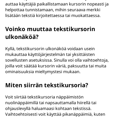
auttaa käyttäjiä paikallistamaan kursorin nopeasti ja
helpottaa tunnistamaan, mihin seuraava merkki
lisätään tekstiä kirjoitettaessa tai muokattaessa.
Voinko muuttaa tekstikursorin
ulkonäköä?
Kyllä, tekstikursorin ulkonäköä voidaan usein
mukauttaa käyttöjärjestelmän tai yksittäisten
sovellusten asetuksissa. Sinulla voi olla vaihtoehtoja,
joilla voit säätää kursorin väriä, paksuutta tai muita
ominaisuuksia mieltymystesi mukaan.
Miten siirrän tekstikursoria?
Voit siirtää tekstikursoria näppäimistön
nuolinäppäimillä tai napsauttamalla hiirellä tai
ohjauslevyllä haluamaasi kohtaan tekstissä.
Vaihtoehtoisesti voit käyttää pikanäppäimiä, kuten