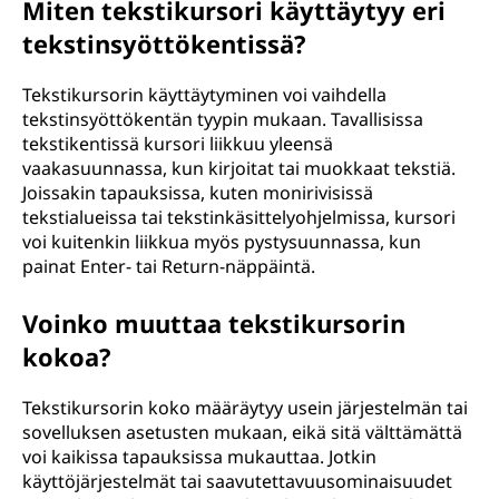
Miten tekstikursori käyttäytyy eri
tekstinsyöttökentissä?
Tekstikursorin käyttäytyminen voi vaihdella
tekstinsyöttökentän tyypin mukaan. Tavallisissa
tekstikentissä kursori liikkuu yleensä
vaakasuunnassa, kun kirjoitat tai muokkaat tekstiä.
Joissakin tapauksissa, kuten monirivisissä
tekstialueissa tai tekstinkäsittelyohjelmissa, kursori
voi kuitenkin liikkua myös pystysuunnassa, kun
painat Enter- tai Return-näppäintä.
Voinko muuttaa tekstikursorin
kokoa?
Tekstikursorin koko määräytyy usein järjestelmän tai
sovelluksen asetusten mukaan, eikä sitä välttämättä
voi kaikissa tapauksissa mukauttaa. Jotkin
käyttöjärjestelmät tai saavutettavuusominaisuudet