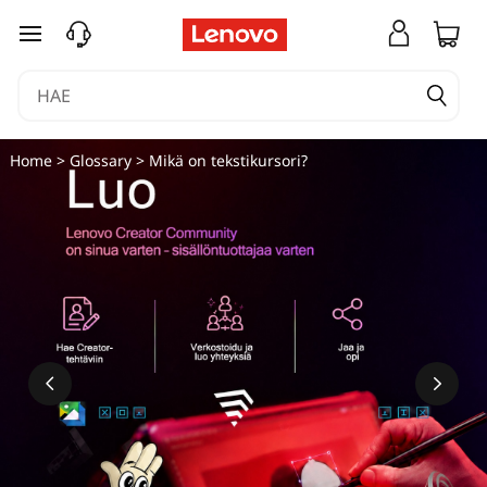
siirry pääsisältöön
Home
>
Glossary
> Mikä on tekstikursori?