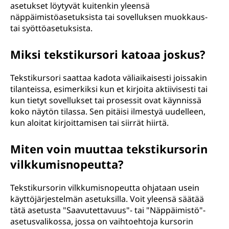
asetukset löytyvät kuitenkin yleensä
näppäimistöasetuksista tai sovelluksen muokkaus-
tai syöttöasetuksista.
Miksi tekstikursori katoaa joskus?
Tekstikursori saattaa kadota väliaikaisesti joissakin
tilanteissa, esimerkiksi kun et kirjoita aktiivisesti tai
kun tietyt sovellukset tai prosessit ovat käynnissä
koko näytön tilassa. Sen pitäisi ilmestyä uudelleen,
kun aloitat kirjoittamisen tai siirrät hiirtä.
Miten voin muuttaa tekstikursorin
vilkkumisnopeutta?
Tekstikursorin vilkkumisnopeutta ohjataan usein
käyttöjärjestelmän asetuksilla. Voit yleensä säätää
tätä asetusta "Saavutettavuus"- tai "Näppäimistö"-
asetusvalikossa, jossa on vaihtoehtoja kursorin