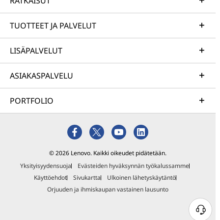
RATKAISUT
TUOTTEET JA PALVELUT
LISÄPALVELUT
ASIAKASPALVELU
PORTFOLIO
© 2026 Lenovo. Kaikki oikeudet pidätetään.
Yksityisyydensuoja
Evästeiden hyväksynnän työkalussamme
Käyttöehdot
Sivukartta
Ulkoinen lähetyskäytäntö
Orjuuden ja ihmiskaupan vastainen lausunto