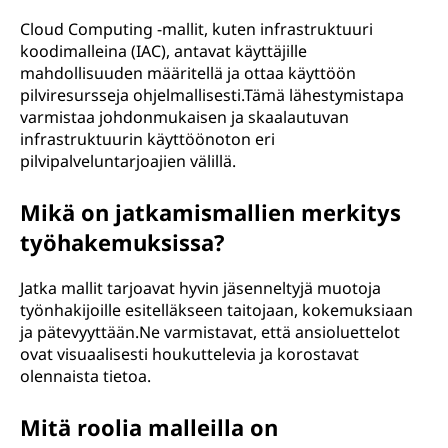
Cloud Computing -mallit, kuten infrastruktuuri
koodimalleina (IAC), antavat käyttäjille
mahdollisuuden määritellä ja ottaa käyttöön
pilviresursseja ohjelmallisesti.Tämä lähestymistapa
varmistaa johdonmukaisen ja skaalautuvan
infrastruktuurin käyttöönoton eri
pilvipalveluntarjoajien välillä.
Mikä on jatkamismallien merkitys
työhakemuksissa?
Jatka mallit tarjoavat hyvin jäsenneltyjä muotoja
työnhakijoille esitelläkseen taitojaan, kokemuksiaan
ja pätevyyttään.Ne varmistavat, että ansioluettelot
ovat visuaalisesti houkuttelevia ja korostavat
olennaista tietoa.
Mitä roolia malleilla on