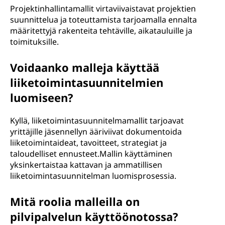
Projektinhallintamallit virtaviivaistavat projektien
suunnittelua ja toteuttamista tarjoamalla ennalta
määritettyjä rakenteita tehtäville, aikatauluille ja
toimituksille.
Voidaanko malleja käyttää
liiketoimintasuunnitelmien
luomiseen?
Kyllä, liiketoimintasuunnitelmamallit tarjoavat
yrittäjille jäsennellyn ääriviivat dokumentoida
liiketoimintaideat, tavoitteet, strategiat ja
taloudelliset ennusteet.Mallin käyttäminen
yksinkertaistaa kattavan ja ammatillisen
liiketoimintasuunnitelman luomisprosessia.
Mitä roolia malleilla on
pilvipalvelun käyttöönotossa?