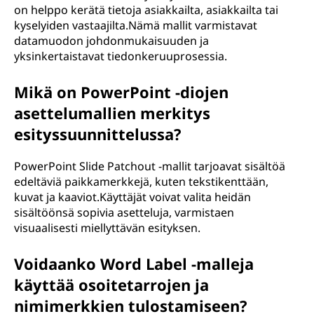
on helppo kerätä tietoja asiakkailta, asiakkailta tai
kyselyiden vastaajilta.Nämä mallit varmistavat
datamuodon johdonmukaisuuden ja
yksinkertaistavat tiedonkeruuprosessia.
Mikä on PowerPoint -diojen
asettelumallien merkitys
esityssuunnittelussa?
PowerPoint Slide Patchout -mallit tarjoavat sisältöä
edeltäviä paikkamerkkejä, kuten tekstikenttään,
kuvat ja kaaviot.Käyttäjät voivat valita heidän
sisältöönsä sopivia asetteluja, varmistaen
visuaalisesti miellyttävän esityksen.
Voidaanko Word Label -malleja
käyttää osoitetarrojen ja
nimimerkkien tulostamiseen?