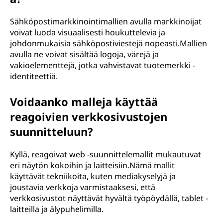
Sähköpostimarkkinointimallien avulla markkinoijat
voivat luoda visuaalisesti houkuttelevia ja
johdonmukaisia sähköpostiviestejä nopeasti.Mallien
avulla ne voivat sisältää logoja, värejä ja
vakioelementtejä, jotka vahvistavat tuotemerkki -
identiteettiä.
Voidaanko malleja käyttää
reagoivien verkkosivustojen
suunnitteluun?
Kyllä, reagoivat web -suunnittelemallit mukautuvat
eri näytön kokoihin ja laitteisiin.Nämä mallit
käyttävät tekniikoita, kuten mediakyselyjä ja
joustavia verkkoja varmistaaksesi, että
verkkosivustot näyttävät hyvältä työpöydällä, tablet -
laitteilla ja älypuhelimilla.