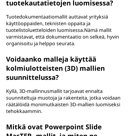
tuotekautatietojen luomisessa?
Tuotedokumentaatiomallit auttavat yrityksiä
käyttöoppaiden, teknisten oppaita ja
tuotelistoluetteloiden luomisessa.Nämä mallit
varmistavat, että dokumentaatio on selkeä, hyvin
organisoitu ja helppo seurata.
Voidaanko malleja käyttää
kolmiulotteisten (3D) mallien
suunnittelussa?
Kyllä, 3D-mallinnusmallit tarjoavat ennalta
suunniteltuja muotoja ja rakenteita, jotka voidaan
räätälöidä monimutkaisten 3D-mallien luomiseksi
tehokkaammin.
Mitkä ovat Powerpoint Slide
MasTER -mallit, ja miten ne