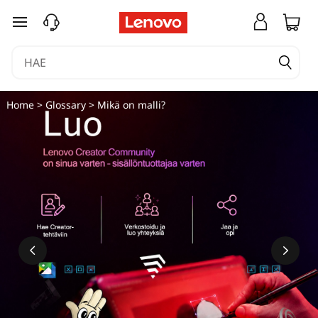
siirry pääsisältöön
Home
>
Glossary
> Mikä on malli?