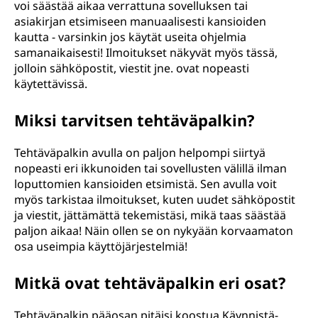
voi säästää aikaa verrattuna sovelluksen tai
asiakirjan etsimiseen manuaalisesti kansioiden
kautta - varsinkin jos käytät useita ohjelmia
samanaikaisesti! Ilmoitukset näkyvät myös tässä,
jolloin sähköpostit, viestit jne. ovat nopeasti
käytettävissä.
Miksi tarvitsen tehtäväpalkin?
Tehtäväpalkin avulla on paljon helpompi siirtyä
nopeasti eri ikkunoiden tai sovellusten välillä ilman
loputtomien kansioiden etsimistä. Sen avulla voit
myös tarkistaa ilmoitukset, kuten uudet sähköpostit
ja viestit, jättämättä tekemistäsi, mikä taas säästää
paljon aikaa! Näin ollen se on nykyään korvaamaton
osa useimpia käyttöjärjestelmiä!
Mitkä ovat tehtäväpalkin eri osat?
Tehtäväpalkin pääosan pitäisi koostua Käynnistä-