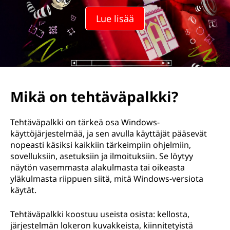
ä
Lue lisää
v
ä
p
a
Mikä on tehtäväpalkki?
l
Tehtäväpalkki on tärkeä osa Windows-
k
käyttöjärjestelmää, ja sen avulla käyttäjät pääsevät
nopeasti käsiksi kaikkiin tärkeimpiin ohjelmiin,
k
sovelluksiin, asetuksiin ja ilmoituksiin. Se löytyy
näytön vasemmasta alakulmasta tai oikeasta
i
yläkulmasta riippuen siitä, mitä Windows-versiota
käytät.
Tehtäväpalkki koostuu useista osista: kellosta,
järjestelmän lokeron kuvakkeista, kiinnitetyistä