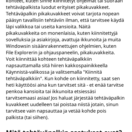
kohteet, kuten sinne kiinnitetyt ohjelmat tai suoraan
tehtäväpalkista luodut erityiset pikakuvakkeet.
Tehtäväpalkin pikakuvakkeet voivat tarjota nopean
pääsyn tavallisiin tehtäviin ilman, että tarvitsee käydä
läpi valikkoa tai useita kansioita. Näitä
pikakuvakkeita on monenlaisia, kuten kiinnitettyjä
sovelluksia ja asiakirjoja, avattuja ikkunoita ja muita
Windowsin sisäänrakennettujen ohjelmien, kuten
File Explorerin ja ohjauspaneelin, pikakuvakkeita.
Voit kiinnittää kohteen tehtäväpalkkiin
napsauttamalla sitä hiiren kakkospainikkeella
Käynnistä-valikossa ja valitsemalla "Kiinnitä
tehtäväpalkkiin". Kun kohde on kiinnitetty, saat sen
heti käyttöösi aina kun tarvitset sitä - et enää tarvitse
penkoa kansioita tai ikkunoita etsiessäsi
tarvitsemaasi asiaa! Jos haluat järjestää tehtäväpalkin
kuvakkeet uudelleen tai poistaa niistä jotain, sinun
tarvitsee vain napsauttaa ja vetää kohde pois
palkista (tai siihen).