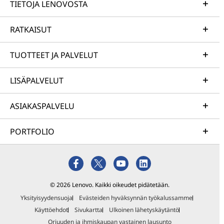
TIETOJA LENOVOSTA
RATKAISUT
TUOTTEET JA PALVELUT
LISÄPALVELUT
ASIAKASPALVELU
PORTFOLIO
© 2026 Lenovo. Kaikki oikeudet pidätetään.
Yksityisyydensuoja
Evästeiden hyväksynnän työkalussamme
Käyttöehdot
Sivukartta
Ulkoinen lähetyskäytäntö
Orjuuden ja ihmiskaupan vastainen lausunto