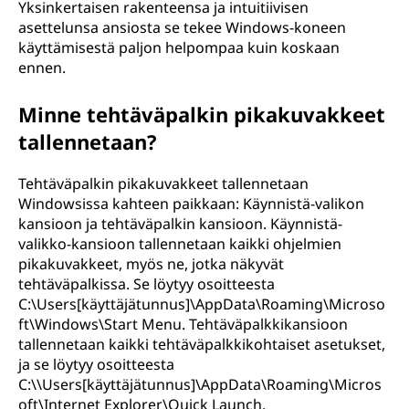
Yksinkertaisen rakenteensa ja intuitiivisen
asettelunsa ansiosta se tekee Windows-koneen
käyttämisestä paljon helpompaa kuin koskaan
ennen.
Minne tehtäväpalkin pikakuvakkeet
tallennetaan?
Tehtäväpalkin pikakuvakkeet tallennetaan
Windowsissa kahteen paikkaan: Käynnistä-valikon
kansioon ja tehtäväpalkin kansioon. Käynnistä-
valikko-kansioon tallennetaan kaikki ohjelmien
pikakuvakkeet, myös ne, jotka näkyvät
tehtäväpalkissa. Se löytyy osoitteesta
C:\Users[käyttäjätunnus]\AppData\Roaming\Microso
ft\Windows\Start Menu. Tehtäväpalkkikansioon
tallennetaan kaikki tehtäväpalkkikohtaiset asetukset,
ja se löytyy osoitteesta
C:\\Users[käyttäjätunnus]\AppData\Roaming\Micros
oft\Internet Explorer\Quick Launch.