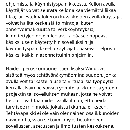
ohjelmista ja käynnistyspainikkeesta. Kellon avulla
käyttäjät voivat seurata kellonaikaa viemättä liikaa
tilaa; järjestelmälokeron kuvakkeiden avulla käyttäjät
voivat hallita keskeisiä toimintoja, kuten
äänenvoimakkuutta tai verkkoyhteyksiä;
kiinnitettyjen ohjelmien avulla pääsee nopeasti
käsiksi usein käytettyihin sovelluksiin; ja
käynnistyspainikkeella käyttäjät pääsevät helposti
käsiksi kaikkiin asennettuihin ohjelmiin.
Näiden peruskomponenttien lisäksi Windows
sisältää myös tehtävänäkymäominaisuuden, jonka
avulla voit tarkastella useita virtuaalisia työpöytiä
kerralla. Näin he voivat ryhmitellä ikkunoita yhteen
projektin tai sovelluksen mukaan, jotta he voivat
helposti vaihtaa niiden välillä ilman, että heidän
tarvitsee minimoida jokaista ikkunaa erikseen.
Tehtäväpalkki ei ole vain olennainen osa ikkunoiden
navigointia, vaan se toimii myös tietokoneen
sovellusten, asetusten ja ilmoitusten keskuksena.