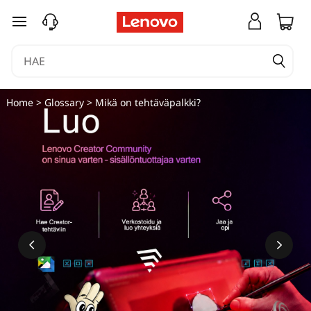
M
siirry pääsisältöön
i
k
ä
Home
>
Glossary
> Mikä on tehtäväpalkki?
o
n
t
e
h
t