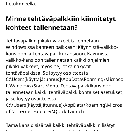
tietokoneella.
Minne tehtäväpalkkiin kiinnitetyt
kohteet tallennetaan?
Tehtäväpalkin pikakuvakkeet tallennetaan
Windowsissa kahteen paikkaan: Käynnistä-valikko-
kansioon ja Tehtäväpalkki-kansioon. Käynnistä-
valikko-kansioon tallennetaan kaikki ohjelmien
pikakuvakkeet, myös ne, jotka näkyvät
tehtäväpalkissa. Se löytyy osoitteesta
C:\Users[käyttäjätunnus]\AppData\Roaming\Microso
ft\Windows\Start Menu. Tehtäväpalkkikansioon
tallennetaan kaikki tehtäväpalkkikohtaiset asetukset,
ja se löytyy osoitteesta
C:\\Users[käyttäjätunnus]\AppData\Roaming\Micros
oft\Internet Explorer\Quick Launch.
Tämä kansio sisältää kaikki tehtäväpalkkiin lisätyt