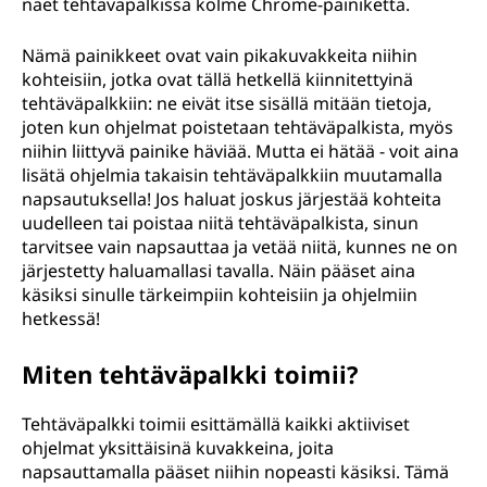
näet tehtäväpalkissa kolme Chrome-painiketta.
Nämä painikkeet ovat vain pikakuvakkeita niihin
kohteisiin, jotka ovat tällä hetkellä kiinnitettyinä
tehtäväpalkkiin: ne eivät itse sisällä mitään tietoja,
joten kun ohjelmat poistetaan tehtäväpalkista, myös
niihin liittyvä painike häviää. Mutta ei hätää - voit aina
lisätä ohjelmia takaisin tehtäväpalkkiin muutamalla
napsautuksella! Jos haluat joskus järjestää kohteita
uudelleen tai poistaa niitä tehtäväpalkista, sinun
tarvitsee vain napsauttaa ja vetää niitä, kunnes ne on
järjestetty haluamallasi tavalla. Näin pääset aina
käsiksi sinulle tärkeimpiin kohteisiin ja ohjelmiin
hetkessä!
Miten tehtäväpalkki toimii?
Tehtäväpalkki toimii esittämällä kaikki aktiiviset
ohjelmat yksittäisinä kuvakkeina, joita
napsauttamalla pääset niihin nopeasti käsiksi. Tämä