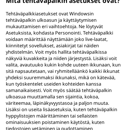
Mitä tehtäväpalkin asetukset ovat?
Tehtäväpalkkiasetukset ovat Windowsin
tehtäväpalkin ulkoasun ja käyttäytymisen
mukauttamisen eri vaihtoehtoja. Ne löytyvät
Asetuksista, kohdasta Personointi. Tehtäväpalkki
voidaan määrittää näyttämään joko live-laatat,
kiinnitetyt sovellukset, asiakirjat tai näiden
yhdistelmän. Voit myös hallita tehtäväpalkissa
näkyviä kuvakkeita ja niiden järjestystä. Lisäksi voit
valita, avautuuko kukin kohde uuteen ikkunaan, kun
sitä napsautetaan, vai ryhmitelläänkö kaikki ikkunat
yhdeksi suuremmaksi ikkunaksi, mikä on kätevää,
kun työskentelet useiden kohteiden kanssa
samanaikaisesti. Voit myös säätää tehtäväpalkin
ulkoasua muuttamalla sen sijaintia, kokoa,
väriteemaa, läpinäkyvyystasoa ja paljon muuta.
Lisäksi on useita lisäasetuksia, kuten tehtäväpalkin
hyppylistojen määrittäminen tai sellaisten
ominaisuuksien poistaminen käytöstä, kuten
tiedostojen vetäminen ja pudottaminen