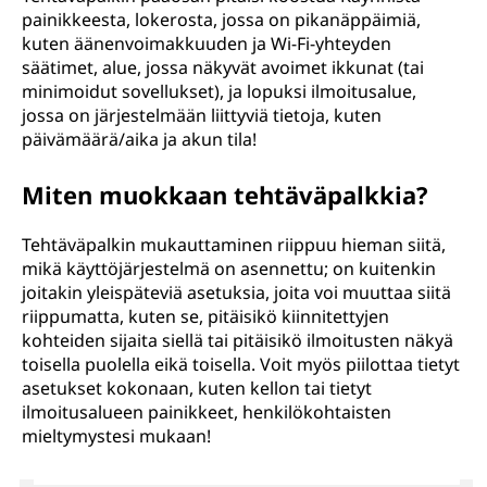
painikkeesta, lokerosta, jossa on pikanäppäimiä,
kuten äänenvoimakkuuden ja Wi-Fi-yhteyden
säätimet, alue, jossa näkyvät avoimet ikkunat (tai
minimoidut sovellukset), ja lopuksi ilmoitusalue,
jossa on järjestelmään liittyviä tietoja, kuten
päivämäärä/aika ja akun tila!
Miten muokkaan tehtäväpalkkia?
Tehtäväpalkin mukauttaminen riippuu hieman siitä,
mikä käyttöjärjestelmä on asennettu; on kuitenkin
joitakin yleispäteviä asetuksia, joita voi muuttaa siitä
riippumatta, kuten se, pitäisikö kiinnitettyjen
kohteiden sijaita siellä tai pitäisikö ilmoitusten näkyä
toisella puolella eikä toisella. Voit myös piilottaa tietyt
asetukset kokonaan, kuten kellon tai tietyt
ilmoitusalueen painikkeet, henkilökohtaisten
mieltymystesi mukaan!