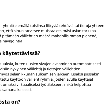
yhmittelemällä toisiinsa liittyviä tehtäviä tai tietoja yhteen
ilman, että sinun tarvitsee muistaa etsimäsi asian tarkkaa
ä pitämään välilehtien määrä mahdollisimman pienenä,
aa navigointia
 käytettävissä?
suuksia, kuten uusien sivujen avaaminen automaattisesti
isiin nykyinen välilehti) ja tiettyjen välilehtien
i myös selainikkunan sulkemisen jälkeen. Lisäksi joissakin
ttu käyttöön välilehtiryhmiä, joiden avulla käyttäjät
hdet omaksi virtuaaliseksi työtilakseen, mikä helpottaa
va samanaikaisesti.
östä on?