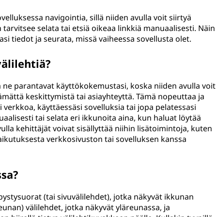
lluksessa navigointia, sillä niiden avulla voit siirtyä
n tarvitsee selata tai etsiä oikeaa linkkiä manuaalisesti. Näin
si tiedot ja seurata, missä vaiheessa sovellusta olet.
älilehtiä?
tä ne parantavat käyttökokemustasi, koska niiden avulla voit
ttämättä keskittymistä tai asiayhteyttä. Tämä nopeuttaa ja
 verkkoa, käyttäessäsi sovelluksia tai jopa pelatessasi
uaalisesti tai selata eri ikkunoita aina, kun haluat löytää
ulla kehittäjät voivat sisällyttää niihin lisätoimintoja, kuten
vaikutuksesta verkkosivuston tai sovelluksen kanssa
ssa?
stysuorat (tai sivuvälilehdet), jotka näkyvät ikkunan
eunan) välilehdet, jotka näkyvät yläreunassa, ja