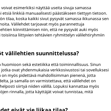
Ne voivat esimerkiksi näyttää useita sivuja samassa
tai etsiä linkkiä manuaalisesti päästäkseen tiettyyn tietoon.
tön tilaa, koska kaikki sivut pysyvät samassa ikkunassa sen
kunoita. Välilehdet tarjoavat myös parannettuja
ilehtien kiinnittämisen niin, että ne pysyvät auki myös
oisiinsa liittyvien tehtävien ryhmittelyn välilehtiryhmiin
 välilehtien suunnittelussa?
a huomioon sekä estetiikka että toiminnallisuus. Sinun
ja, jotka ovat yhdenmukaisia verkkosivustosi tai sovelluksesi
rä on myös pidettävä mahdollisimman pienenä, jotta
ta, ja samalla on varmistettava, että välilehdet on
t helposti siirtyä niiden välillä. Lopuksi kannattaa myös
en rinnalla, jotta käyttäjät voivat tunnistaa, mitä
et eivät vie liikaa tilaa?