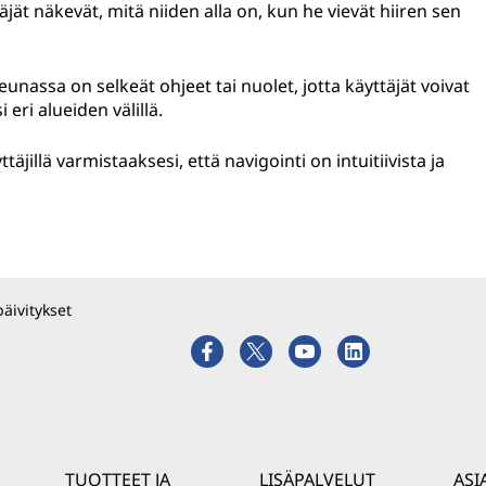
yttäjät näkevät, mitä niiden alla on, kun he vievät hiiren sen
eunassa on selkeät ohjeet tai nuolet, jotta käyttäjät voivat
 eri alueiden välillä.
yttäjillä varmistaaksesi, että navigointi on intuitiivista ja
päivitykset
TUOTTEET JA
LISÄPALVELUT
ASI