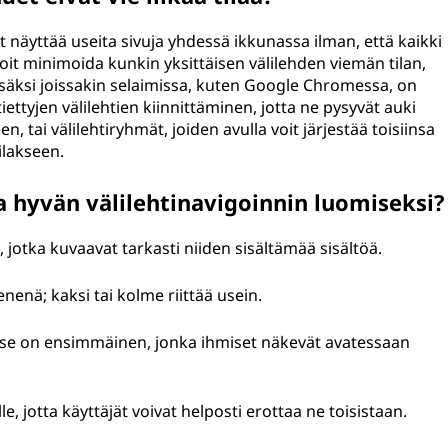
it näyttää useita sivuja yhdessä ikkunassa ilman, että kaikki
voit minimoida kunkin yksittäisen välilehden viemän tilan,
. Lisäksi joissakin selaimissa, kuten Google Chromessa, on
ttyjen välilehtien kiinnittäminen, jotta ne pysyvät auki
tai välilehtiryhmät, joiden avulla voit järjestää toisiinsa
tilakseen.
 hyvän välilehtinavigoinnin luomiseksi?
, jotka kuvaavat tarkasti niiden sisältämää sisältöä.
enä; kaksi tai kolme riittää usein.
lä se on ensimmäinen, jonka ihmiset näkevät avatessaan
le, jotta käyttäjät voivat helposti erottaa ne toisistaan.