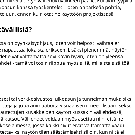
n hiirellä tietyn välilehtikuvakkeen päälle. Kullakin tyypillä
lkoasun kanssa työskentelet - joten on tärkeää pohtia,
teluun, ennen kuin otat ne käyttöön projektissasi!
ävällisiä?
issa on pyyhkäisyohjaus, joten voit helposti vaihtaa eri
tsee napauttaa jokaista erikseen. Lisäksi pienemmät näytön
et eivät välttämättä sovi kovin hyvin, joten on yleensä
hdet - tämä voi tosin riippua myös siitä, millaista sisältöä
uksesi tai verkkosivustosi ulkoasun ja tunnelman mukaisiksi,
 fontteja ja jopa animaatioita visuaalisen ilmeen lisäämiseksi.
ukautettujen kuvakkeiden käytön kussakin välilehdessä,
teä katsot. Välilehdet voidaan myös asettaa niin, että ne
koselaimessa, jossa kaikki sivut eivät välttämättä vaadi
ettaviksi näytön tilan säästämiseksi silloin, kun niitä ei