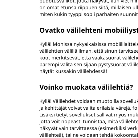
pudotusvalikot, jotka näkyvät, kun viet hiire
on omat etunsa riippuen siitä, millaisen u
miten kukin tyyppi sopii parhaiten suunnit
Ovatko välilehteni mobiiliyst
Kyllä! Monissa nykyaikaisissa mobiililaitte
välilehtien välillä ilman, että sinun tarvi
koot merkitsevät, että vaakasuorat välilehd
parempi valita sen sijaan pystysuorat välile
näytät kussakin välilehdessä!
Voinko muokata välilehtiä?
Kyllä! Välilehdet voidaan muotoilla sovell
ja kehittäjät voivat valita erilaisia värejä,
Lisäksi tietyt sovellukset sallivat myös m
jotta voit nopeasti tunnistaa, mitä välileh
näkyvät vain tarvittaessa (esimerkiksi verk
välilehteä), tai ne voidaan tehdä kokoontait