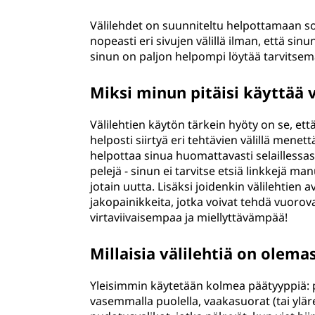
Välilehdet on suunniteltu helpottamaan sove
nopeasti eri sivujen välillä ilman, että sinu
sinun on paljon helpompi löytää tarvitsema
Miksi minun pitäisi käyttää v
Välilehtien käytön tärkein hyöty on se, et
helposti siirtyä eri tehtävien välillä mene
helpottaa sinua huomattavasti selaillessasi
pelejä - sinun ei tarvitse etsiä linkkejä man
jotain uutta. Lisäksi joidenkin välilehtien av
jakopainikkeita, jotka voivat tehdä vuoro
virtaviivaisempaa ja miellyttävämpää!
Millaisia välilehtiä on olema
Yleisimmin käytetään kolmea päätyyppiä: py
vasemmalla puolella, vaakasuorat (tai ylär