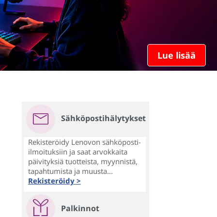
Lue lisää
Sähköpostihälytykset
Rekisteröidy Lenovon sähköposti-
ilmoituksiin ja saat arvokkaita
päivityksiä tuotteista, myynnistä,
tapahtumista ja muusta...
Rekisteröidy >
Palkinnot