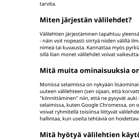
tarvita.
Miten järjestän välilehdet?
Välilehtien järjestäminen tapahtuu yleensä r
- näin voit nopeasti siirtyä niiden välillä 
nimeä tai kuvausta. Kannattaa myös pyrki
sillä liian monet välilehdet voivat vaikeutt
Mitä muita ominaisuuksia on
Monissa selaimissa on nykyään lisäominai
uuteen välilehteen (sen sijaan, että korvatta
"kiinnittäminen" niin, että ne pysyvät auk
selaimissa, kuten Google Chromessa, on ote
voivat ryhmitellä toisiinsa liittyvät välile
hallintaa, kun useita tehtäviä on hoidetta
Mitä hyötyä välilehtien käyt