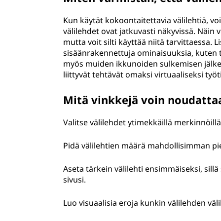
Kun käytät kokoontaitettavia välilehtiä, vo
välilehdet ovat jatkuvasti näkyvissä. Näin 
mutta voit silti käyttää niitä tarvittaessa
sisäänrakennettuja ominaisuuksia, kuten tie
myös muiden ikkunoiden sulkemisen jälkeen, 
liittyvät tehtävät omaksi virtuaaliseksi työ
Mitä vinkkejä voin noudattaa
Valitse välilehdet ytimekkäillä merkinnöillä
Pidä välilehtien määrä mahdollisimman pien
Aseta tärkein välilehti ensimmäiseksi, sil
sivusi.
Luo visuaalisia eroja kunkin välilehden välil