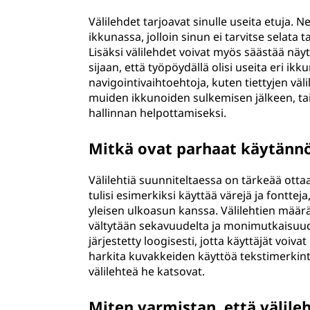
Välilehdet tarjoavat sinulle useita etuja. 
ikkunassa, jolloin sinun ei tarvitse selata 
Lisäksi välilehdet voivat myös säästää näy
sijaan, että työpöydällä olisi useita eri ik
navigointivaihtoehtoja, kuten tiettyjen väl
muiden ikkunoiden sulkemisen jälkeen, tai t
hallinnan helpottamiseksi.
Mitkä ovat parhaat käytännöt
Välilehtiä suunniteltaessa on tärkeää otta
tulisi esimerkiksi käyttää värejä ja fontte
yleisen ulkoasun kanssa. Välilehtien mää
vältytään sekavuudelta ja monimutkaisuudel
järjestetty loogisesti, jotta käyttäjät voiva
harkita kuvakkeiden käyttöä tekstimerkintöj
välilehteä he katsovat.
Miten varmistan, että välilehd