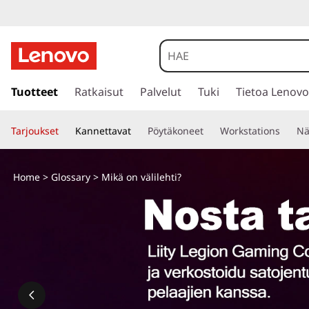
s
i
Tuotteet
Ratkaisut
Palvelut
Tuki
Tietoa Lenovo
i
r
Tarjoukset
Kannettavat
Pöytäkoneet
Workstations
Nä
r
y
p
Home
>
Glossary
> Mikä on välilehti?
ä
ä
s
i
s
ä
l
t
ö