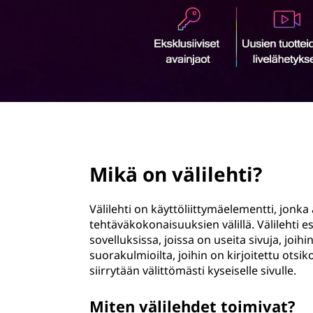
ö
n
page hero 2/3
Mikä on välilehti?
Välilehti on käyttöliittymäelementti, jonka av
tehtäväkokonaisuuksien välillä. Välilehti 
sovelluksissa, joissa on useita sivuja, joih
suorakulmioilta, joihin on kirjoitettu otsiko
siirrytään välittömästi kyseiselle sivulle.
Miten välilehdet toimivat?