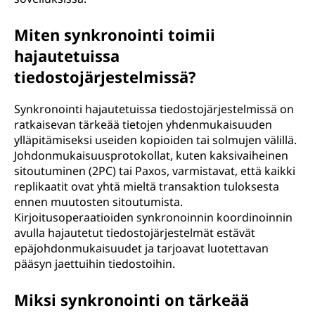
Miten synkronointi toimii
hajautetuissa
tiedostojärjestelmissä?
Synkronointi hajautetuissa tiedostojärjestelmissä on
ratkaisevan tärkeää tietojen yhdenmukaisuuden
ylläpitämiseksi useiden kopioiden tai solmujen välillä.
Johdonmukaisuusprotokollat, kuten kaksivaiheinen
sitoutuminen (2PC) tai Paxos, varmistavat, että kaikki
replikaatit ovat yhtä mieltä transaktion tuloksesta
ennen muutosten sitoutumista.
Kirjoitusoperaatioiden synkronoinnin koordinoinnin
avulla hajautetut tiedostojärjestelmät estävät
epäjohdonmukaisuudet ja tarjoavat luotettavan
pääsyn jaettuihin tiedostoihin.
Miksi synkronointi on tärkeää