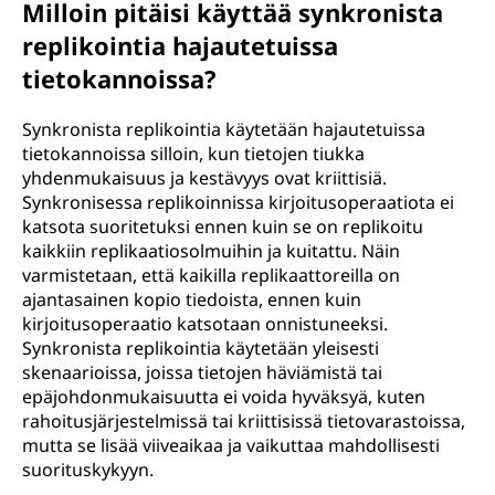
Milloin pitäisi käyttää synkronista
replikointia hajautetuissa
tietokannoissa?
Synkronista replikointia käytetään hajautetuissa
tietokannoissa silloin, kun tietojen tiukka
yhdenmukaisuus ja kestävyys ovat kriittisiä.
Synkronisessa replikoinnissa kirjoitusoperaatiota ei
katsota suoritetuksi ennen kuin se on replikoitu
kaikkiin replikaatiosolmuihin ja kuitattu. Näin
varmistetaan, että kaikilla replikaattoreilla on
ajantasainen kopio tiedoista, ennen kuin
kirjoitusoperaatio katsotaan onnistuneeksi.
Synkronista replikointia käytetään yleisesti
skenaarioissa, joissa tietojen häviämistä tai
epäjohdonmukaisuutta ei voida hyväksyä, kuten
rahoitusjärjestelmissä tai kriittisissä tietovarastoissa,
mutta se lisää viiveaikaa ja vaikuttaa mahdollisesti
suorituskykyyn.