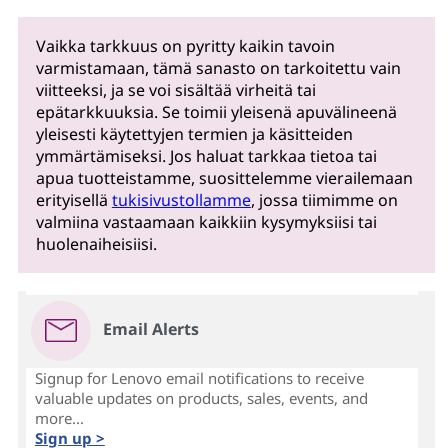
Vaikka tarkkuus on pyritty kaikin tavoin
varmistamaan, tämä sanasto on tarkoitettu vain
viitteeksi, ja se voi sisältää virheitä tai
epätarkkuuksia. Se toimii yleisenä apuvälineenä
yleisesti käytettyjen termien ja käsitteiden
ymmärtämiseksi. Jos haluat tarkkaa tietoa tai
apua tuotteistamme, suosittelemme vierailemaan
erityisellä
tukisivustollamme
, jossa tiimimme on
valmiina vastaamaan kaikkiin kysymyksiisi tai
huolenaiheisiisi.
Email Alerts
Signup for Lenovo email notifications to receive
valuable updates on products, sales, events, and
more...
Sign up >