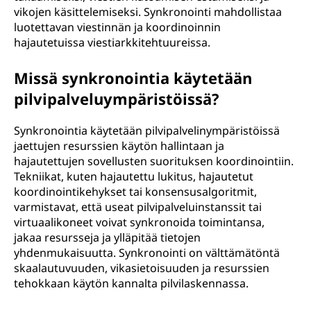
vikojen käsittelemiseksi. Synkronointi mahdollistaa
luotettavan viestinnän ja koordinoinnin
hajautetuissa viestiarkkitehtuureissa.
Missä synkronointia käytetään
pilvipalveluympäristöissä?
Synkronointia käytetään pilvipalvelinympäristöissä
jaettujen resurssien käytön hallintaan ja
hajautettujen sovellusten suorituksen koordinointiin.
Tekniikat, kuten hajautettu lukitus, hajautetut
koordinointikehykset tai konsensusalgoritmit,
varmistavat, että useat pilvipalveluinstanssit tai
virtuaalikoneet voivat synkronoida toimintansa,
jakaa resursseja ja ylläpitää tietojen
yhdenmukaisuutta. Synkronointi on välttämätöntä
skaalautuvuuden, vikasietoisuuden ja resurssien
tehokkaan käytön kannalta pilvilaskennassa.