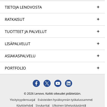
TIETOJA LENOVOSTA
RATKAISUT
TUOTTEET JA PALVELUT
LISÄPALVELUT
ASIAKASPALVELU
PORTFOLIO
© 2026 Lenovo. Kaikki oikeudet pidätetään.
Yksityisyydensuoja
Evästeiden hyväksynnän työkalussamme
Käyttöehdot
Sivukartta
Ulkoinen lähetyskäytäntö