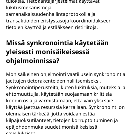
tuloksia. Tietokantajärjestelmät käyttävät
lukitusmekanismeja,
samanaikaisuudenhallintaprotokollia ja
transaktioiden eristystasoja koordinoidakseen
tietojen käyttöä ja estääkseen ristiriitoja.
Missä synkronointia käytetään
yleisesti monisäikeisessä
ohjelmoinnissa?
Monisäikeinen ohjelmointi vaatii usein synkronointia
jaettujen tietorakenteiden hallitsemiseksi.
Synkronointiperusteita, kuten lukituksia, muteksia ja
ehtomuuttujia, käytetään suojaamaan kriittisiä
koodin osia ja varmistamaan, että vain yksi säie
käyttää jaettua resurssia kerrallaan. Synkronointi on
olennaisen tärkeää, jotta voidaan estää
kilpajuoksutilanteet, tietojen korruptoituminen ja
epäjohdonmukaisuudet monisäikeisissä
sovelluksissa.