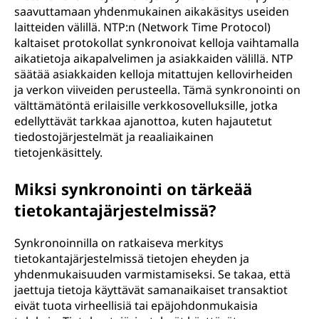
saavuttamaan yhdenmukainen aikakäsitys useiden
laitteiden välillä. NTP:n (Network Time Protocol)
kaltaiset protokollat synkronoivat kelloja vaihtamalla
aikatietoja aikapalvelimen ja asiakkaiden välillä. NTP
säätää asiakkaiden kelloja mitattujen kellovirheiden
ja verkon viiveiden perusteella. Tämä synkronointi on
välttämätöntä erilaisille verkkosovelluksille, jotka
edellyttävät tarkkaa ajanottoa, kuten hajautetut
tiedostojärjestelmät ja reaaliaikainen
tietojenkäsittely.
Miksi synkronointi on tärkeää
tietokantajärjestelmissä?
Synkronoinnilla on ratkaiseva merkitys
tietokantajärjestelmissä tietojen eheyden ja
yhdenmukaisuuden varmistamiseksi. Se takaa, että
jaettuja tietoja käyttävät samanaikaiset transaktiot
eivät tuota virheellisiä tai epäjohdonmukaisia