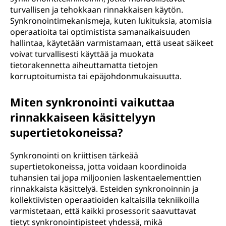
turvallisen ja tehokkaan rinnakkaisen käytön.
Synkronointimekanismeja, kuten lukituksia, atomisia
operaatioita tai optimistista samanaikaisuuden
hallintaa, käytetään varmistamaan, että useat säikeet
voivat turvallisesti käyttää ja muokata
tietorakennetta aiheuttamatta tietojen
korruptoitumista tai epäjohdonmukaisuutta.
Miten synkronointi vaikuttaa
rinnakkaiseen käsittelyyn
supertietokoneissa?
Synkronointi on kriittisen tärkeää
supertietokoneissa, jotta voidaan koordinoida
tuhansien tai jopa miljoonien laskentaelementtien
rinnakkaista käsittelyä. Esteiden synkronoinnin ja
kollektiivisten operaatioiden kaltaisilla tekniikoilla
varmistetaan, että kaikki prosessorit saavuttavat
tietyt synkronointipisteet yhdessä, mikä