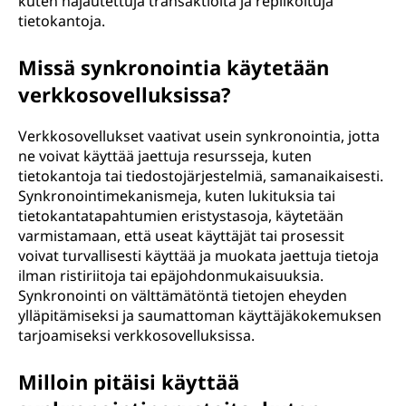
kuten hajautettuja transaktioita ja replikoituja
tietokantoja.
Missä synkronointia käytetään
verkkosovelluksissa?
Verkkosovellukset vaativat usein synkronointia, jotta
ne voivat käyttää jaettuja resursseja, kuten
tietokantoja tai tiedostojärjestelmiä, samanaikaisesti.
Synkronointimekanismeja, kuten lukituksia tai
tietokantatapahtumien eristystasoja, käytetään
varmistamaan, että useat käyttäjät tai prosessit
voivat turvallisesti käyttää ja muokata jaettuja tietoja
ilman ristiriitoja tai epäjohdonmukaisuuksia.
Synkronointi on välttämätöntä tietojen eheyden
ylläpitämiseksi ja saumattoman käyttäjäkokemuksen
tarjoamiseksi verkkosovelluksissa.
Milloin pitäisi käyttää