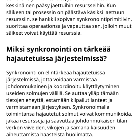
keskinäinen pääsy jaettuihin resursseihin. Kun
säikeen tai prosessin on päästävä käsiksi jaettuun
resurssiin, se hankkii sopivan synkronointiprimitiivin,
suorittaa operaationsa ja vapauttaa sen, jolloin muut
säikeet voivat käyttää resurssia.
Miksi synkronointi on tärkeää
hajautetuissa järjestelmissä?
Synkronointi on elintärkeää hajautetuissa
järjestelmissä, jotta voidaan varmistaa
johdonmukainen ja koordinoitu käyttäytyminen
useiden solmujen välillä. Se auttaa ylläpitämään
tietojen eheyttä, estämään kilpailutilanteet ja
varmistamaan järjestyksen. Synkronoimalla
toimintansa hajautetut solmut voivat kommunikoida,
jakaa resursseja ja saavuttaa johdonmukaisen tilan
verkon viiveiden, vikojen ja samanaikaisuuden
aiheuttamista haasteista huolimatta.