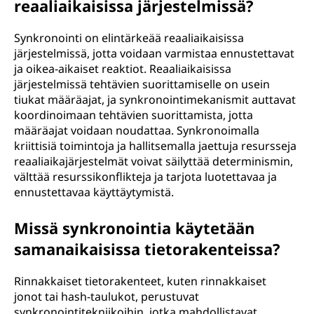
reaaliaikaisissa järjestelmissä?
Synkronointi on elintärkeää reaaliaikaisissa
järjestelmissä, jotta voidaan varmistaa ennustettavat
ja oikea-aikaiset reaktiot. Reaaliaikaisissa
järjestelmissä tehtävien suorittamiselle on usein
tiukat määräajat, ja synkronointimekanismit auttavat
koordinoimaan tehtävien suorittamista, jotta
määräajat voidaan noudattaa. Synkronoimalla
kriittisiä toimintoja ja hallitsemalla jaettuja resursseja
reaaliaikajärjestelmät voivat säilyttää determinismin,
välttää resurssikonflikteja ja tarjota luotettavaa ja
ennustettavaa käyttäytymistä.
Missä synkronointia käytetään
samanaikaisissa tietorakenteissa?
Rinnakkaiset tietorakenteet, kuten rinnakkaiset
jonot tai hash-taulukot, perustuvat
synkronointitekniikoihin, jotka mahdollistavat