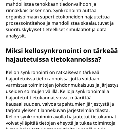
mahdollistaa tehokkaan tiedonvaihdon ja
rinnakkaislaskennan. Synkronointi auttaa
organisoimaan supertietokoneiden hajautettua
prosessointitehoa ja mahdollistaa skaalautuvat ja
suorituskykyiset tieteelliset simulaatiot ja data-
analyysit.
Miksi kellosynkronointi on tärkeää
hajautetuissa tietokannoissa?
Kellon synkronointi on ratkaisevan tärkeää
hajautetuissa tietokannoissa, jotta voidaan
varmistaa toimintojen johdonmukaisuus ja järjestys
useiden solmujen välillä. Kelloja synkronoimalla
hajautetut tietokannat voivat määrittää
kausaalisuuden, valvoa tapahtumien järjestystä ja
tarjota yleisen tilannekuvan järjestelmän tilasta.
Kellon synkronoinnin avulla hajautetut tietokannat
voivat ylläpitää tietojen eheyttä ja tukea toimintoja,