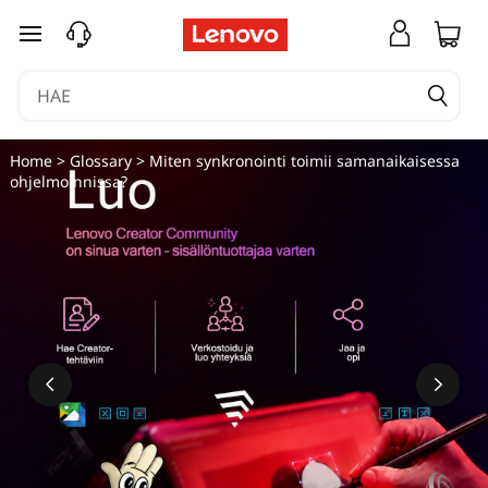
siirry pääsisältöön
Home
>
Glossary
> Miten synkronointi toimii samanaikaisessa
ohjelmoinnissa?