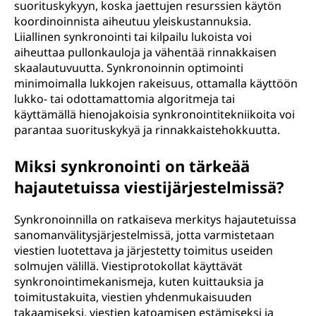
suorituskykyyn, koska jaettujen resurssien käytön
koordinoinnista aiheutuu yleiskustannuksia.
Liiallinen synkronointi tai kilpailu lukoista voi
aiheuttaa pullonkauloja ja vähentää rinnakkaisen
skaalautuvuutta. Synkronoinnin optimointi
minimoimalla lukkojen rakeisuus, ottamalla käyttöön
lukko- tai odottamattomia algoritmeja tai
käyttämällä hienojakoisia synkronointitekniikoita voi
parantaa suorituskykyä ja rinnakkaistehokkuutta.
Miksi synkronointi on tärkeää
hajautetuissa viestijärjestelmissä?
Synkronoinnilla on ratkaiseva merkitys hajautetuissa
sanomanvälitysjärjestelmissä, jotta varmistetaan
viestien luotettava ja järjestetty toimitus useiden
solmujen välillä. Viestiprotokollat käyttävät
synkronointimekanismeja, kuten kuittauksia ja
toimitustakuita, viestien yhdenmukaisuuden
takaamiseksi, viestien katoamisen estämiseksi ja