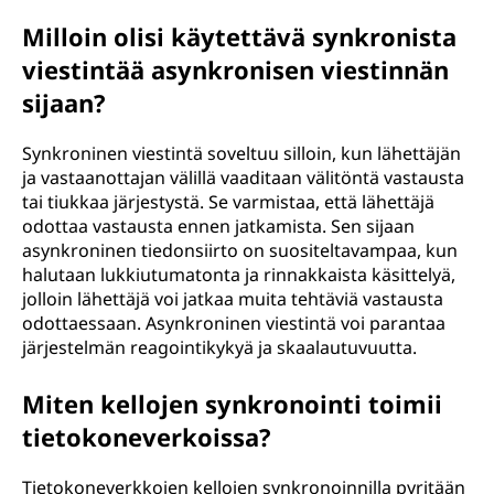
Milloin olisi käytettävä synkronista
viestintää asynkronisen viestinnän
sijaan?
Synkroninen viestintä soveltuu silloin, kun lähettäjän
ja vastaanottajan välillä vaaditaan välitöntä vastausta
tai tiukkaa järjestystä. Se varmistaa, että lähettäjä
odottaa vastausta ennen jatkamista. Sen sijaan
asynkroninen tiedonsiirto on suositeltavampaa, kun
halutaan lukkiutumatonta ja rinnakkaista käsittelyä,
jolloin lähettäjä voi jatkaa muita tehtäviä vastausta
odottaessaan. Asynkroninen viestintä voi parantaa
järjestelmän reagointikykyä ja skaalautuvuutta.
Miten kellojen synkronointi toimii
tietokoneverkoissa?
Tietokoneverkkojen kellojen synkronoinnilla pyritään