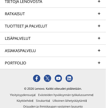
TIETOJA LENOVOSTA
RATKAISUT
TUOTTEET JA PALVELUT
LISÄPALVELUT
ASIAKASPALVELU
PORTFOLIO
© 2026 Lenovo. Kaikki oikeudet pidätetään.
Yksityisyydensuoja
Evästeiden hyväksynnän työkalussamme
Käyttöehdot
Sivukartta
Ulkoinen lähetyskäytäntö
Orjuuden ja ihmiskaupan vastainen lausunto