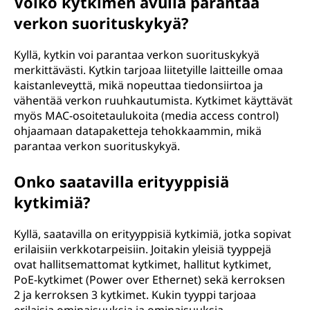
Voiko kytkimen avulla parantaa
verkon suorituskykyä?
Kyllä, kytkin voi parantaa verkon suorituskykyä
merkittävästi. Kytkin tarjoaa liitetyille laitteille omaa
kaistanleveyttä, mikä nopeuttaa tiedonsiirtoa ja
vähentää verkon ruuhkautumista. Kytkimet käyttävät
myös MAC-osoitetaulukoita (media access control)
ohjaamaan datapaketteja tehokkaammin, mikä
parantaa verkon suorituskykyä.
Onko saatavilla erityyppisiä
kytkimiä?
Kyllä, saatavilla on erityyppisiä kytkimiä, jotka sopivat
erilaisiin verkkotarpeisiin. Joitakin yleisiä tyyppejä
ovat hallitsemattomat kytkimet, hallitut kytkimet,
PoE-kytkimet (Power over Ethernet) sekä kerroksen
2 ja kerroksen 3 kytkimet. Kukin tyyppi tarjoaa