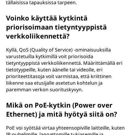
tällaisissa tapauksissa tarpeen.
Voinko käyttää kytkintä
priorisoimaan tietyntyyppistä
verkkoliikennettä?
Kyllä, QoS (Quality of Service) -ominaisuuksilla
varustetuilla kytkimillä voit priorisoida
tietyntyyppistä verkkoliikennettä. Määrittämällä eri
tietotyypeille, kuten äänelle tai videolle, eri
prioriteettitasoja voit varmistaa, että kriittinen
liikenne saa etusijalle asetetun kohtelun ja
paremman verkon suorituskyvyn.
Mikä on PoE-kytkin (Power over
Ethernet) ja mitä hyötyä siitä on?
PoE voi syöttää virtaa yhteensopiville laitteille, kuten
IP-puhelimille, langattomille tukiasemille ja