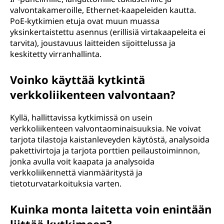
valvontakameroille, Ethernet-kaapeleiden kautta.
PoE-kytkimien etuja ovat muun muassa
yksinkertaistettu asennus (erillisiä virtakaapeleita ei
tarvita), joustavuus laitteiden sijoittelussa ja
keskitetty virranhallinta.
Voinko käyttää kytkintä
verkkoliikenteen valvontaan?
Kyllä, hallittavissa kytkimissä on usein
verkkoliikenteen valvontaominaisuuksia. Ne voivat
tarjota tilastoja kaistanleveyden käytöstä, analysoida
pakettivirtoja ja tarjota porttien peilaustoiminnon,
jonka avulla voit kaapata ja analysoida
verkkoliikennettä vianmääritystä ja
tietoturvatarkoituksia varten.
Kuinka monta laitetta voin enintään