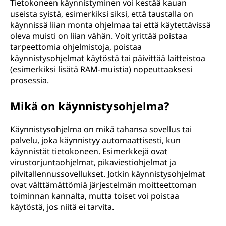
Tietokoneen käynnistyminen voi kestää kauan
useista syistä, esimerkiksi siksi, että taustalla on
käynnissä liian monta ohjelmaa tai että käytettävissä
oleva muisti on liian vähän. Voit yrittää poistaa
tarpeettomia ohjelmistoja, poistaa
käynnistysohjelmat käytöstä tai päivittää laitteistoa
(esimerkiksi lisätä RAM-muistia) nopeuttaaksesi
prosessia.
Mikä on käynnistysohjelma?
Käynnistysohjelma on mikä tahansa sovellus tai
palvelu, joka käynnistyy automaattisesti, kun
käynnistät tietokoneen. Esimerkkejä ovat
virustorjuntaohjelmat, pikaviestiohjelmat ja
pilvitallennussovellukset. Jotkin käynnistysohjelmat
ovat välttämättömiä järjestelmän moitteettoman
toiminnan kannalta, mutta toiset voi poistaa
käytöstä, jos niitä ei tarvita.