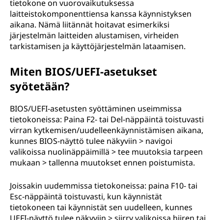
tietokone on vuorovaikutuksessa
laitteistokomponenttiensa kanssa käynnistyksen
aikana. Nämä liitännät hoitavat esimerkiksi
järjestelmän laitteiden alustamisen, virheiden
tarkistamisen ja käyttöjärjestelmän lataamisen.
Miten BIOS/UEFI-asetukset
syötetään?
BIOS/UEFI-asetusten syöttäminen useimmissa
tietokoneissa: Paina F2- tai Del-näppäintä toistuvasti
virran kytkemisen/uudelleenkäynnistämisen aikana,
kunnes BIOS-näyttö tulee näkyviin > navigoi
valikoissa nuolinäppäimillä > tee muutoksia tarpeen
mukaan > tallenna muutokset ennen poistumista.
Joissakin uudemmissa tietokoneissa: paina F10- tai
Esc-näppäintä toistuvasti, kun käynnistät
tietokoneen tai käynnistät sen uudelleen, kunnes
UEFI-näyttö tulee näkyviin > siirry valikoissa hiiren tai