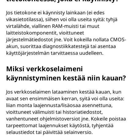
Jos tietokone ei käynnisty lainkaan (ei edes
vikasietotilassa), siihen voi olla useita syitä: tyhjä
virtalähde, viallinen RAM-muisti tai muut
laitteistokomponentit, vioittuneet
järjestelmätiedostot jne. Voit kokeilla nollata CMOS-
akun, suorittaa diagnostiikkatestejä tai asentaa
käyttöjärjestelmän tarvittaessa uudelleen.
Miksi verkkoselaimeni
käynnistyminen kestää niin kauan?
Jos verkkoselaimen lataaminen kestää kauan, kun
avaat sen ensimmäisen kerran, syitä voi olla useita:
liian monta laajennusta/lisäosaa asennettuna,
vioittuneet välimuisti tai historiatiedostot,
vanhentuneet ohjelmistoversiot jne. Kokeile poistaa
tarpeettomat laajennukset käytöstä, tyhjentää
selaustiedot tai päivittää selainversio.