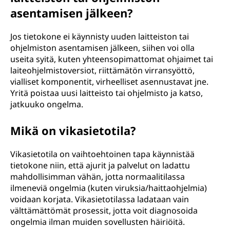
asentamisen jälkeen?
Jos tietokone ei käynnisty uuden laitteiston tai
ohjelmiston asentamisen jälkeen, siihen voi olla
useita syitä, kuten yhteensopimattomat ohjaimet tai
laiteohjelmistoversiot, riittämätön virransyöttö,
vialliset komponentit, virheelliset asennustavat jne.
Yritä poistaa uusi laitteisto tai ohjelmisto ja katso,
jatkuuko ongelma.
Mikä on vikasietotila?
Vikasietotila on vaihtoehtoinen tapa käynnistää
tietokone niin, että ajurit ja palvelut on ladattu
mahdollisimman vähän, jotta normaalitilassa
ilmeneviä ongelmia (kuten viruksia/haittaohjelmia)
voidaan korjata. Vikasietotilassa ladataan vain
välttämättömät prosessit, jotta voit diagnosoida
ongelmia ilman muiden sovellusten häiriöitä.