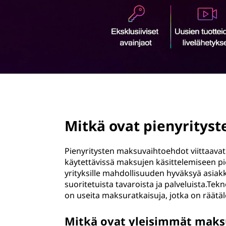
ö
n
page hero 2/3
Mitkä ovat pienyritys
Pienyritysten maksuvaihtoehdot viittaavat e
käytettävissä maksujen käsittelemiseen p
yrityksille mahdollisuuden hyväksyä asia
suoritetuista tavaroista ja palveluista.Tekno
on useita maksuratkaisuja, jotka on räätäl
Mitkä ovat yleisimmät maksu