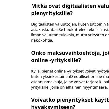
Mitkä ovat digitaalisten va
pienyrityksille?
Digitaalisten valuuttojen, kuten Bitcoinin
asiakaskuntaa.Se houkuttelee teknisiä asia
ilman valuutan tuloksia, mutta yritysten on 
näkökohtia.
Onko maksuvaihtoehtoja, jotk
online -yrityksille?
Kyllä, pienet online -yritykset voivat hyöt
kuten yksinkertainenD edulliset online-mak
asennusmaksuja, ja ne voivat tarjota kilpai
yrityksille, joilla on alhainen myyntimäärä.
Voivatko pienyritykset käyt
hyväksymiseen?