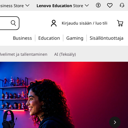
siness Store
Lenovo Education
Store
Kirjaudu sisään / luo tili
Business
Education
Gaming
Sisällöntuottaja
lvelimet ja tallentaminen
AI (Tekoäly)