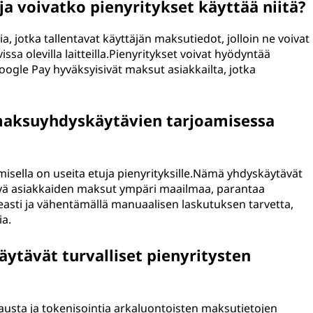
a voivatko pienyritykset käyttää niitä?
a, jotka tallentavat käyttäjän maksutiedot, jolloin ne voivat
ssa olevilla laitteilla.Pienyritykset voivat hyödyntää
oogle Pay hyväksyisivät maksut asiakkailta, jotka
-maksuyhdyskäytävien tarjoamisessa
isella on useita etuja pienyrityksille.Nämä yhdyskäytävät
syä asiakkaiden maksut ympäri maailmaa, parantaa
asti ja vähentämällä manuaalisen laskutuksen tarvetta,
ia.
ytävät turvalliset pienyritysten
usta ja tokenisointia arkaluontoisten maksutietojen