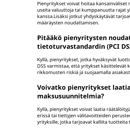
Pienyritykset voivat hoitaa kansainvälise
useita valuuttoja tai kumppanuutta rajat 
kanssa.Lisäksi jotkut yhdyskäytävät tarjo
määräysten noudattamisen.
Pitääkö pienyritysten nouda
tietoturvastandardin (PCI D
Kyllä, pienyritykset, jotka hyväksyvät lu
DSS varmistaa, että yritykset käsittelevät k
rikkomusten riskiä ja suojaamalla asiakast
Voivatko pienyritykset laatia
maksusuunnitelmia?
Kyllä, pienyritykset voivat laatia räätälöi
erissä tai tiettyjen välitavoitteiden perust
yrityksille, jotka tarjoavat kalliita tuotteita 