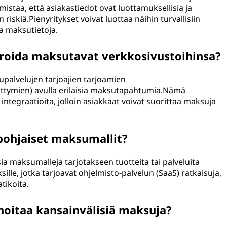
staa, että asiakastiedot ovat luottamuksellisia ja
riskiä.Pienyritykset voivat luottaa näihin turvallisiin
a maksutietoja.
groida maksutavat verkkosivustoihinsa?
supalvelujen tarjoajien tarjoamien
liittymien) avulla erilaisia maksutapahtumia.Nämä
integraatioita, jolloin asiakkaat voivat suorittaa maksuja
spohjaiset maksumallit?
sia maksumalleja tarjotakseen tuotteita tai palveluita
sille, jotka tarjoavat ohjelmisto-palvelun (SaaS) ratkaisuja,
tikoita.
hoitaa kansainvälisiä maksuja?