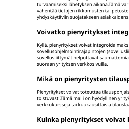
turvaamiseksi lähetyksen aikana.Tämä varmi
vähentää tietojen rikkomusten tai petosten 
yhdyskäytäviin suojatakseen asiakkaidens
Voivatko pienyritykset inte
Kyllä, pienyritykset voivat integroida mak
sovellusohjelmointirajapintojen (sovellus
sovellusliittymät helpottavat saumattomia 
suoraan yrityksen verkkosivuilla.
Mikä on pienyritysten tilau
Pienyritykset voivat toteuttaa tilauspohjai
toistuvasti.Tämä malli on hyödyllinen yrityk
verkkokursseja tai kuukausittaisia tilauslaa
Kuinka pienyritykset voivat 