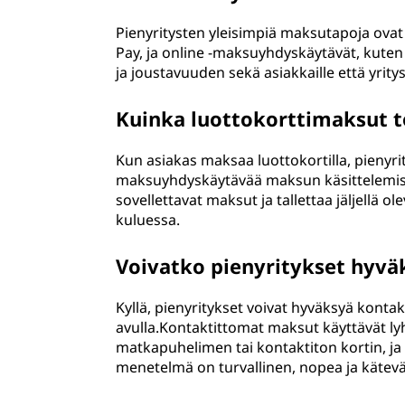
Pienyritysten yleisimpiä maksutapoja ovat 
Pay, ja online -maksuyhdyskäytävät, kute
ja joustavuuden sekä asiakkaille että yrityso
Kuinka luottokorttimaksut to
Kun asiakas maksaa luottokortilla, pienyrit
maksuyhdyskäytävää maksun käsittelemis
sovellettavat maksut ja tallettaa jäljellä
kuluessa.
Voivatko pienyritykset hyv
Kyllä, pienyritykset voivat hyväksyä konta
avulla.Kontaktittomat maksut käyttävät l
matkapuhelimen tai kontaktiton kortin, ja 
menetelmä on turvallinen, nopea ja kätevä s