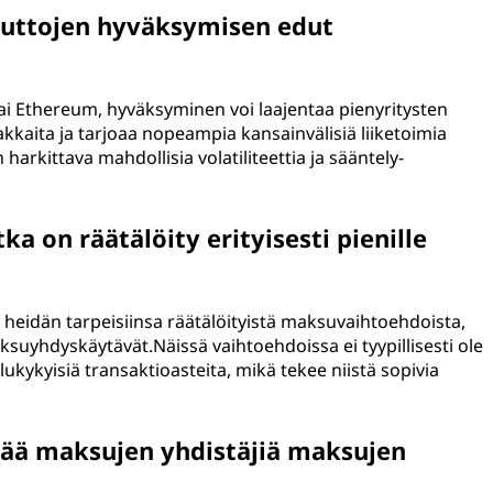
luuttojen hyväksymisen edut
 tai Ethereum, hyväksyminen voi laajentaa pienyritysten
kkaita ja tarjoaa nopeampia kansainvälisiä liiketoimia
harkittava mahdollisia volatiliteettia ja sääntely-
a on räätälöity erityisesti pienille
yä heidän tarpeisiinsa räätälöityistä maksuvaihtoehdoista,
suyhdyskäytävät.Näissä vaihtoehdoissa ei tyypillisesti ole
lukykyisiä transaktioasteita, mikä tekee niistä sopivia
tää maksujen yhdistäjiä maksujen