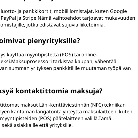
luotto- ja pankkikortit, mobiililomistajat, kuten Google
n PayPal ja Stripe.Nämä vaihtoehdot tarjoavat mukavuuden
mistajille, jotka edistävät sujuvia liiketoimia.
imivat pienyrityksille?
ys käyttää myyntipistettä (POS) tai online-
eksi.Maksuprosessori tarkistaa kaupan, vähentää
 olevan summan yrityksen pankkitilille muutaman työpäivän
äksyä kontaktittomia maksuja?
ktittomat maksut Lähi-kenttäviestinnän (NFC) tekniikan
yhyen kantaman langatonta yhteyttä maksulaitteen, kuten
myyntipisteiden (POS) päätelaitteen välillä.Tämä
ekä asiakkaille että yrityksille.