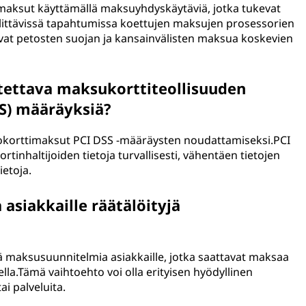
t maksut käyttämällä maksuyhdyskäytäviä, jotka tukevat
ylittävissä tapahtumissa koettujen maksujen prosessorien
avat petosten suojan ja kansainvälisten maksua koskevien
tettava maksukorttiteollisuuden
SS) määräyksiä?
ottokorttimaksut PCI DSS -määräysten noudattamiseksi.PCI
ortinhaltijoiden tietoja turvallisesti, vähentäen tietojen
ietoja.
 asiakkaille räätälöityjä
tyjä maksusuunnitelmia asiakkaille, jotka saattavat maksaa
eella.Tämä vaihtoehto voi olla erityisen hyödyllinen
tai palveluita.