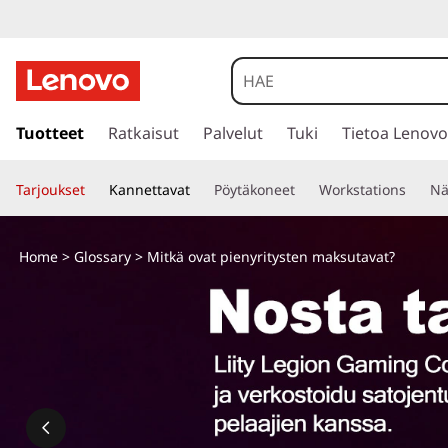
s
i
Tuotteet
Ratkaisut
Palvelut
Tuki
Tietoa Lenovo
i
r
Tarjoukset
Kannettavat
Pöytäkoneet
Workstations
Nä
r
y
p
Home
>
Glossary
> Mitkä ovat pienyritysten maksutavat?
ä
ä
s
i
s
ä
l
t
ö