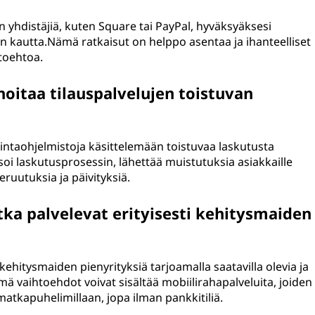
n yhdistäjiä, kuten Square tai PayPal, hyväksyäksesi
den kautta.Nämä ratkaisut on helppo asentaa ja ihanteelliset
htoehtoa.
hoitaa tilauspalvelujen toistuvan
llintaohjelmistoja käsittelemään toistuvaa laskutusta
soi laskutusprosessin, lähettää muistutuksia asiakkaille
eruutuksia ja päivityksiä.
ka palvelevat erityisesti kehitysmaiden
kehitysmaiden pienyrityksiä tarjoamalla saatavilla olevia ja
vaihtoehdot voivat sisältää mobiilirahapalveluita, joiden
matkapuhelimillaan, jopa ilman pankkitiliä.