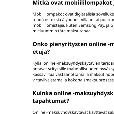
Mitkä ovat mobiililompakot j
Mobiililompakot ovat digitaalisia sovelluksi
tehdä ostoksia älypuhelimillaan tai puettavi
mobiililomistajia, kuten Samsung Pay, ja G
mieluummin tätä maksutapaa.
Onko pienyritysten online 
etuja?
Kyllä, online -maksuyhdyskäytävien tarjoam
antavat yrityksille mahdollisuuden hyväk
kassavirtaa vastaanottamalla maksut nope
virtaviivaistamalla kokonaismaksuprosess
Kuinka online -maksuyhdyskä
tapahtumat?
Online -maksuyhdyskäytävät käyttävät sala