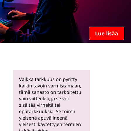
Lue lisää
Vaikka tarkkuus on pyritty
kaikin tavoin varmistamaan,
tämä sanasto on tarkoitettu
vain viitteeksi, ja se voi
sisältää virheitä tai
epätarkkuuksia. Se toimii
yleisenä apuvälineenä
yleisesti käytettyjen termien
ja käsitteiden