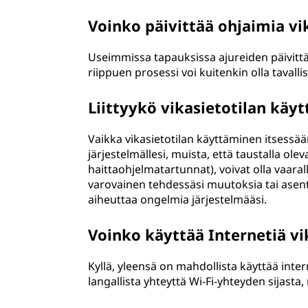
Voinko päivittää ohjaimia vi
Useimmissa tapauksissa ajureiden päivittä
riippuen prosessi voi kuitenkin olla taval
Liittyykö vikasietotilan käyt
Vaikka vikasietotilan käyttäminen itsessään
järjestelmällesi, muista, että taustalla ol
haittaohjelmatartunnat), voivat olla vaarall
varovainen tehdessäsi muutoksia tai asenta
aiheuttaa ongelmia järjestelmääsi.
Voinko käyttää Internetiä vi
Kyllä, yleensä on mahdollista käyttää inter
langallista yhteyttä Wi-Fi-yhteyden sijasta,