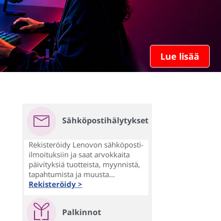
Lue lisää
Sähköpostihälytykset
Rekisteröidy Lenovon sähköposti-
ilmoituksiin ja saat arvokkaita
päivityksiä tuotteista, myynnistä,
tapahtumista ja muusta...
Rekisteröidy >
Palkinnot