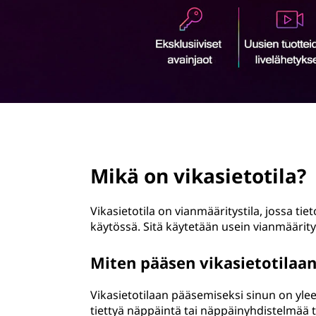
ö
n
page hero 2/3
Mikä on vikasietotila?
Vikasietotila on vianmääritystila, jossa tiet
käytössä. Sitä käytetään usein vianmäärity
Miten pääsen vikasietotilaa
Vikasietotilaan pääsemiseksi sinun on yle
tiettyä näppäintä tai näppäinyhdistelmää 