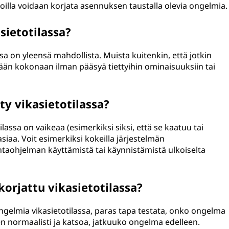
 joilla voidaan korjata asennuksen taustalla olevia ongelmia.
sietotilassa?
sa on yleensä mahdollista. Muista kuitenkin, että jotkin
ään kokonaan ilman pääsyä tiettyihin ominaisuuksiin tai
ty vikasietotilassa?
assa on vaikeaa (esimerkiksi siksi, että se kaatuu tai
asiaa. Voit esimerkiksi kokeilla järjestelmän
ntaohjelman käyttämistä tai käynnistämistä ulkoiselta
orjattu vikasietotilassa?
ngelmia vikasietotilassa, paras tapa testata, onko ongelma
en normaalisti ja katsoa, jatkuuko ongelma edelleen.