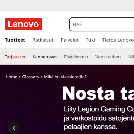
s
i
Tuotteet
Ratkaisut
Palvelut
Tuki
Tietoa Lenovo
i
r
Tarjoukset
Kannettavat
Pöytäkoneet
Workstations
Nä
r
y
p
Home
>
Glossary
> Mikä on vikasietotila?
ä
ä
s
i
s
ä
l
t
ö