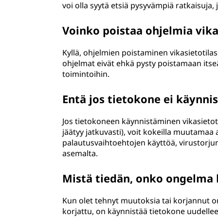
voi olla syytä etsiä pysyvämpiä ratkaisuja,
Voinko poistaa ohjelmia vika
Kyllä, ohjelmien poistaminen vikasietotilas
ohjelmat eivät ehkä pysty poistamaan itse
toimintoihin.
Entä jos tietokone ei käynnis
Jos tietokoneen käynnistäminen vikasietotil
jäätyy jatkuvasti), voit kokeilla muutamaa 
palautusvaihtoehtojen käyttöä, virustorju
asemalta.
Mistä tiedän, onko ongelma k
Kun olet tehnyt muutoksia tai korjannut o
korjattu, on käynnistää tietokone uudelle