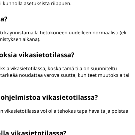
i kunnolla asetuksista riippuen.
ta?
sti käynnistämällä tietokoneen uudelleen normaalisti (eli
istyksen aikana).
ksia vikasietotilassa?
ksia vikasietotilassa, koska tämä tila on suunniteltu
n tärkeää noudattaa varovaisuutta, kun teet muutoksia tai
ohjelmistoa vikasietotilassa?
 vikasietotilassa voi olla tehokas tapa havaita ja poistaa
lla vikasietotilassa?