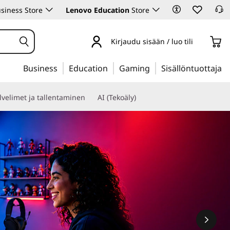
siness Store
Lenovo Education
Store
Kirjaudu sisään / luo tili
Business
Education
Gaming
Sisällöntuottaja
lvelimet ja tallentaminen
AI (Tekoäly)