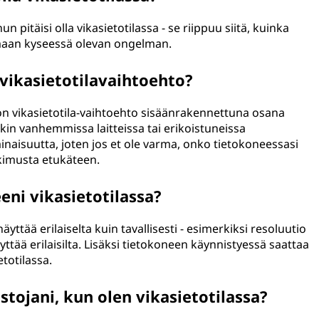
un pitäisi olla vikasietotilassa - se riippuu siitä, kuinka
maan kyseessä olevan ongelman.
vikasietotilavaihtoehto?
on vikasietotila-vaihtoehto sisäänrakennettuna osana
kin vanhemmissa laitteissa tai erikoistuneissa
naisuutta, joten jos et ole varma, onko tietokoneessasi
tkimusta etukäteen.
eni vikasietotilassa?
äyttää erilaiselta kuin tavallisesti - esimerkiksi resoluutio
yttää erilaisilta. Lisäksi tietokoneen käynnistyessä saattaa
etotilassa.
stojani, kun olen vikasietotilassa?