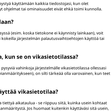
pystyä käyttämään kaikkia tiedostojasi, kun olet
etyt ohjelmat tai ominaisuudet eivät ehkä toimi kunnolla.
laan?
syssä (esim. koska tietokone ei käynnisty lainkaan), voit
i kokeilla järjestelmän palautusvaihtoehtojen käyttöä tai
, kun se on vikasietotilassa?
ysyviä vahinkoja järjestelmälle vikasietotilassa ollessasi
 vianmääritykseen), on silti tärkeää olla varovainen, kun teet
äyttää vikasietotilaa?
 tiettyä aikataulua - se riippuu siitä, kuinka usein kohtaat
vianmääritystä. Jos huomaat kuitenkin käyttäväsi sitä usein,