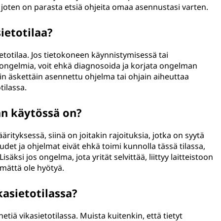
, joten on parasta etsiä ohjeita omaa asennustasi varten.
ietotilaa?
ietotilaa. Jos tietokoneen käynnistymisessä tai
 ongelmia, voit ehkä diagnosoida ja korjata ongelman
jokin äskettäin asennettu ohjelma tai ohjain aiheuttaa
tilassa.
lan käytössä on?
ärityksessä, siinä on joitakin rajoituksia, jotka on syytä
udet ja ohjelmat eivät ehkä toimi kunnolla tässä tilassa,
äksi jos ongelma, jota yrität selvittää, liittyy laitteistoon
ämättä ole hyötyä.
kasietotilassa?
etiä vikasietotilassa. Muista kuitenkin, että tietyt