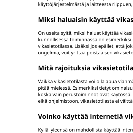
käyttöjärjestelmästä ja laitteesta riippuen
Miksi haluaisin käyttää vikas
On useita syitä, miksi haluat käyttää vikas
kunnollisessa toiminnassa on esimerkiksi
vikasietotilassa. Lisäksi jos epäilet, että 
ongelmia, voit yrittää poistaa sen vikasieto
Mitä rajoituksia vikasietoti
Vaikka vikasietotilasta voi olla apua vianmä
pitää mielessä. Esimerkiksi tietyt ominaisu
koska vain perustoiminnot ovat käytössä. Lis
eikä ohjelmistoon, vikasietotilasta ei vältt
Voinko käyttää internetiä vi
Kyllä, yleensä on mahdollista käyttää intern