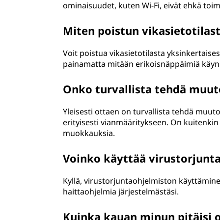
ominaisuudet, kuten Wi-Fi, eivät ehkä toim
Miten poistun vikasietotilas
Voit poistua vikasietotilasta yksinkertaise
painamatta mitään erikoisnäppäimiä käynn
Onko turvallista tehdä muuto
Yleisesti ottaen on turvallista tehdä muuto
erityisesti vianmääritykseen. On kuitenki
muokkauksia.
Voinko käyttää virustorjunta
Kyllä, virustorjuntaohjelmiston käyttäminen
haittaohjelmia järjestelmästäsi.
Kuinka kauan minun pitäisi o