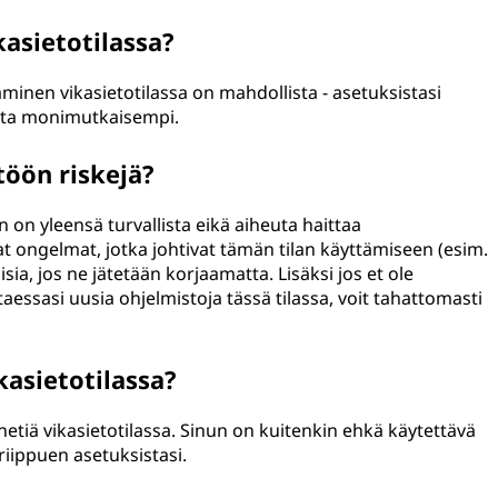
kasietotilassa?
minen vikasietotilassa on mahdollista - asetuksistasi
lista monimutkaisempi.
töön riskejä?
 on yleensä turvallista eikä aiheuta haittaa
evat ongelmat, jotka johtivat tämän tilan käyttämiseen (esim.
isia, jos ne jätetään korjaamatta. Lisäksi jos et ole
essasi uusia ohjelmistoja tässä tilassa, voit tahattomasti
kasietotilassa?
netiä vikasietotilassa. Sinun on kuitenkin ehkä käytettävä
 riippuen asetuksistasi.