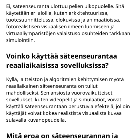
Ei, säteenseuranta ulottuu pelien ulkopuolelle. Sitä
käytetään eri aloilla, kuten arkkitehtuurissa,
tuotesuunnittelussa, elokuvissa ja animaatioissa,
fotorealistisen visuaalisen ilmeen luomiseen ja
virtuaaliympäristöjen valaistusolosuhteiden tarkkaan
simulointiin.
Voinko käyttää säteenseurantaa
reaaliaikaisissa sovelluksissa?
Kyllä, laitteiston ja algoritmien kehittymisen myötä
reaaliaikainen säteenseuranta on tullut
mahdolliseksi. Sen ansiosta vuorovaikutteiset
sovellukset, kuten videopelit ja simulaatiot, voivat
käyttää säteenseurantaan perustuvia efektejä, jolloin
käyttäjät voivat kokea realistista visuaalista kuvaa
sulavalla kuvanopeudella.
Mitä eroa on säteenseurannan ja