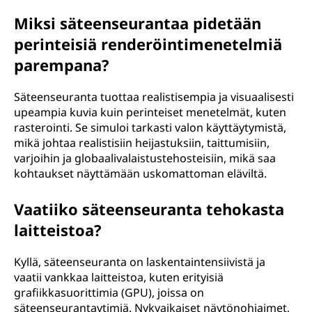
Miksi säteenseurantaa pidetään
perinteisiä renderöintimenetelmiä
parempana?
Säteenseuranta tuottaa realistisempia ja visuaalisesti
upeampia kuvia kuin perinteiset menetelmät, kuten
rasterointi. Se simuloi tarkasti valon käyttäytymistä,
mikä johtaa realistisiin heijastuksiin, taittumisiin,
varjoihin ja globaalivalaistustehosteisiin, mikä saa
kohtaukset näyttämään uskomattoman eläviltä.
Vaatiiko säteenseuranta tehokasta
laitteistoa?
Kyllä, säteenseuranta on laskentaintensiivistä ja
vaatii vankkaa laitteistoa, kuten erityisiä
grafiikkasuorittimia (GPU), joissa on
säteenseurantaytimiä. Nykyaikaiset näytönohjaimet,