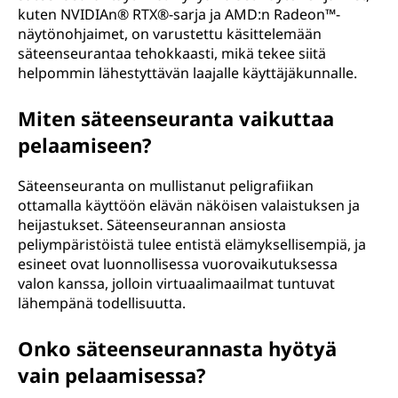
kuten NVIDIAn® RTX®-sarja ja AMD:n Radeon™-
näytönohjaimet, on varustettu käsittelemään
säteenseurantaa tehokkaasti, mikä tekee siitä
helpommin lähestyttävän laajalle käyttäjäkunnalle.
Miten säteenseuranta vaikuttaa
pelaamiseen?
Säteenseuranta on mullistanut peligrafiikan
ottamalla käyttöön elävän näköisen valaistuksen ja
heijastukset. Säteenseurannan ansiosta
peliympäristöistä tulee entistä elämyksellisempiä, ja
esineet ovat luonnollisessa vuorovaikutuksessa
valon kanssa, jolloin virtuaalimaailmat tuntuvat
lähempänä todellisuutta.
Onko säteenseurannasta hyötyä
vain pelaamisessa?