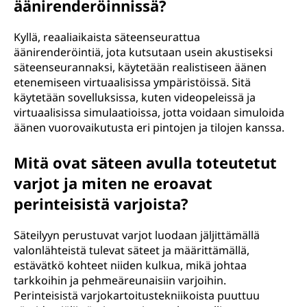
äänirenderöinnissä?
Kyllä, reaaliaikaista säteenseurattua
äänirenderöintiä, jota kutsutaan usein akustiseksi
säteenseurannaksi, käytetään realistiseen äänen
etenemiseen virtuaalisissa ympäristöissä. Sitä
käytetään sovelluksissa, kuten videopeleissä ja
virtuaalisissa simulaatioissa, jotta voidaan simuloida
äänen vuorovaikutusta eri pintojen ja tilojen kanssa.
Mitä ovat säteen avulla toteutetut
varjot ja miten ne eroavat
perinteisistä varjoista?
Säteilyyn perustuvat varjot luodaan jäljittämällä
valonlähteistä tulevat säteet ja määrittämällä,
estävätkö kohteet niiden kulkua, mikä johtaa
tarkkoihin ja pehmeäreunaisiin varjoihin.
Perinteisistä varjokartoitustekniikoista puuttuu