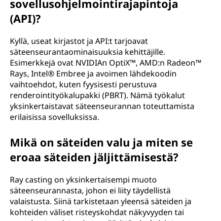
sovellusohjelmointirajapintoja
(API)?
Kyllä, useat kirjastot ja API:t tarjoavat
säteenseurantaominaisuuksia kehittäjille.
Esimerkkejä ovat NVIDIAn OptiX™, AMD:n Radeon™
Rays, Intel® Embree ja avoimen lähdekoodin
vaihtoehdot, kuten fyysisesti perustuva
renderointityökalupakki (PBRT). Nämä työkalut
yksinkertaistavat säteenseurannan toteuttamista
erilaisissa sovelluksissa.
Mikä on säteiden valu ja miten se
eroaa säteiden jäljittämisestä?
Ray casting on yksinkertaisempi muoto
säteenseurannasta, johon ei liity täydellistä
valaistusta. Siinä tarkistetaan yleensä säteiden ja
kohteiden väliset risteyskohdat näkyvyyden tai