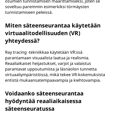
osumien tunnistamisen määrittämiseksi, joten se
soveltuu paremmin esimerkiksi törmäysten
tunnistamiseen peleissä.
Miten säteenseurantaa käytetään
virtuaalitodellisuuden (VR)
yhteydessä?
Ray tracing -tekniikkaa käytetään VR:ssä
parantamaan visuaalista laatua ja realismia.
Reaaliaikaiset heijastukset, varjot ja valaistus
parantavat uppoutumista ja läsnäolon tunnetta
virtuaaliympäristöissä, mikä tekee VR-kokemuksista
entistä mukaansatempaavampia ja kiehtovampia.
Voidaanko säteenseurantaa
hyödyntää reaaliaikaisessa
säteenseuratussa