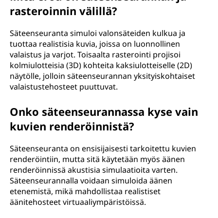
rasteroinnin välillä?
Säteenseuranta simuloi valonsäteiden kulkua ja
tuottaa realistisia kuvia, joissa on luonnollinen
valaistus ja varjot. Toisaalta rasterointi projisoi
kolmiulotteisia (3D) kohteita kaksiulotteiselle (2D)
näytölle, jolloin säteenseurannan yksityiskohtaiset
valaistustehosteet puuttuvat.
Onko säteenseurannassa kyse vain
kuvien renderöinnistä?
Säteenseuranta on ensisijaisesti tarkoitettu kuvien
renderöintiin, mutta sitä käytetään myös äänen
renderöinnissä akustisia simulaatioita varten.
Säteenseurannalla voidaan simuloida äänen
etenemistä, mikä mahdollistaa realistiset
äänitehosteet virtuaaliympäristöissä.