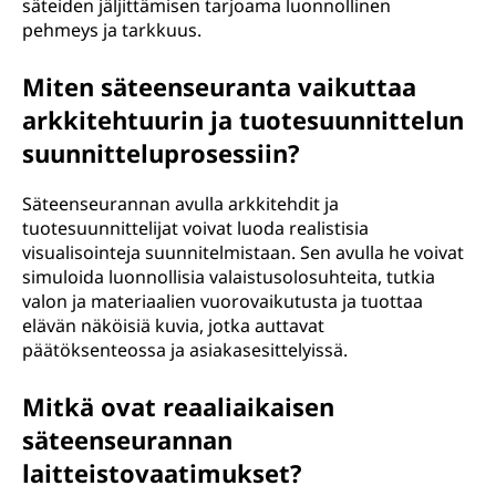
säteiden jäljittämisen tarjoama luonnollinen
pehmeys ja tarkkuus.
Miten säteenseuranta vaikuttaa
arkkitehtuurin ja tuotesuunnittelun
suunnitteluprosessiin?
Säteenseurannan avulla arkkitehdit ja
tuotesuunnittelijat voivat luoda realistisia
visualisointeja suunnitelmistaan. Sen avulla he voivat
simuloida luonnollisia valaistusolosuhteita, tutkia
valon ja materiaalien vuorovaikutusta ja tuottaa
elävän näköisiä kuvia, jotka auttavat
päätöksenteossa ja asiakasesittelyissä.
Mitkä ovat reaaliaikaisen
säteenseurannan
laitteistovaatimukset?