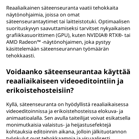
Reaaliaikainen säteenseuranta vaatii tehokkaita
näytönohjaimia, joissa on omat
säteenseurantaytimet tai laitteistotuki. Optimaalisen
suorituskyvyn saavuttamiseksi tarvitset nykyaikaisen
grafiikkasuorittimen (GPU), kuten NVIDIA® RTX®- tai
AMD Radeon™ -näytönohjaimen, joka pystyy
käsittelemään säteenseurannan työmäärän
tehokkaasti.
Voidaanko säteenseurantaa käyttää
reaaliaikaiseen videoeditointiin ja
erikoistehosteisiin?
Kyllä, säteenseuranta on hyödyllistä reaaliaikaisessa
videoeditoinnissa ja erikoistehosteissa elokuva- ja
animaatioalalla. Sen avulla taiteilijat voivat esikatsella
monimutkaisia valaistus- ja heijastusefektejä
kohtauksia editoinnin aikana, jolloin jälkituotannon
työnkulut ovat tehokkaampia ja visuaalisesti