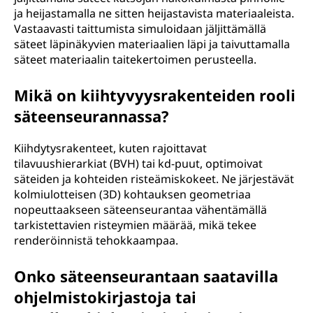
ja heijastamalla ne sitten heijastavista materiaaleista.
Vastaavasti taittumista simuloidaan jäljittämällä
säteet läpinäkyvien materiaalien läpi ja taivuttamalla
säteet materiaalin taitekertoimen perusteella.
Mikä on kiihtyvyysrakenteiden rooli
säteenseurannassa?
Kiihdytysrakenteet, kuten rajoittavat
tilavuushierarkiat (BVH) tai kd-puut, optimoivat
säteiden ja kohteiden risteämiskokeet. Ne järjestävät
kolmiulotteisen (3D) kohtauksen geometriaa
nopeuttaakseen säteenseurantaa vähentämällä
tarkistettavien risteymien määrää, mikä tekee
renderöinnistä tehokkaampaa.
Onko säteenseurantaan saatavilla
ohjelmistokirjastoja tai