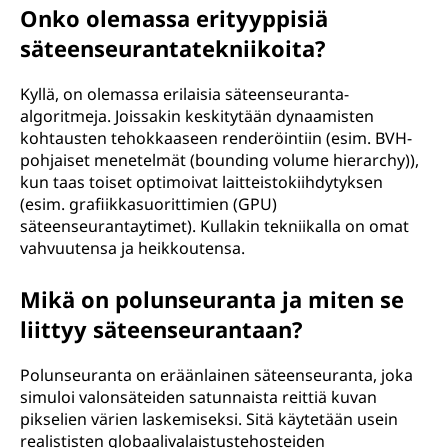
Onko olemassa erityyppisiä
säteenseurantatekniikoita?
Kyllä, on olemassa erilaisia säteenseuranta-
algoritmeja. Joissakin keskitytään dynaamisten
kohtausten tehokkaaseen renderöintiin (esim. BVH-
pohjaiset menetelmät (bounding volume hierarchy)),
kun taas toiset optimoivat laitteistokiihdytyksen
(esim. grafiikkasuorittimien (GPU)
säteenseurantaytimet). Kullakin tekniikalla on omat
vahvuutensa ja heikkoutensa.
Mikä on polunseuranta ja miten se
liittyy säteenseurantaan?
Polunseuranta on eräänlainen säteenseuranta, joka
simuloi valonsäteiden satunnaista reittiä kuvan
pikselien värien laskemiseksi. Sitä käytetään usein
realististen globaalivalaistustehosteiden