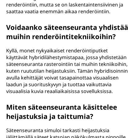
renderöintiin, mutta se on laskentaintensiivinen ja
saattaa vaatia enemmän aikaa renderöintiin.
Voidaanko säteenseuranta yhdistää
muihin renderöintitekniikoihin?
Kyllä, monet nykyaikaiset renderöintiputket
käyttävät hybridilähestymistapaa, jossa yhdistetään
säteenseuranta rasterointiin tai muihin tekniikoihin,
kuten ruututilan heijastuksiin. Tämän hybridisoinnin
avulla kehittäjät voivat tasapainottaa visuaalisen
laadun ja suorituskyvyn ja tuottaa vaikuttavia
visuaalisia kuvia reaaliaikaisissa sovelluksissa.
Miten säteenseuranta käsittelee
heijastuksia ja taittumia?
Säteenseuranta simuloi tarkasti heijastuksia
jäljittämällä säteet katsojan näkökulmasta pinnoille