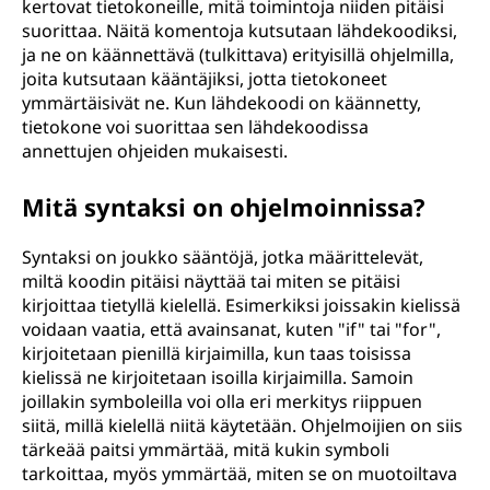
kertovat tietokoneille, mitä toimintoja niiden pitäisi
suorittaa. Näitä komentoja kutsutaan lähdekoodiksi,
ja ne on käännettävä (tulkittava) erityisillä ohjelmilla,
joita kutsutaan kääntäjiksi, jotta tietokoneet
ymmärtäisivät ne. Kun lähdekoodi on käännetty,
tietokone voi suorittaa sen lähdekoodissa
annettujen ohjeiden mukaisesti.
Mitä syntaksi on ohjelmoinnissa?
Syntaksi on joukko sääntöjä, jotka määrittelevät,
miltä koodin pitäisi näyttää tai miten se pitäisi
kirjoittaa tietyllä kielellä. Esimerkiksi joissakin kielissä
voidaan vaatia, että avainsanat, kuten "if" tai "for",
kirjoitetaan pienillä kirjaimilla, kun taas toisissa
kielissä ne kirjoitetaan isoilla kirjaimilla. Samoin
joillakin symboleilla voi olla eri merkitys riippuen
siitä, millä kielellä niitä käytetään. Ohjelmoijien on siis
tärkeää paitsi ymmärtää, mitä kukin symboli
tarkoittaa, myös ymmärtää, miten se on muotoiltava