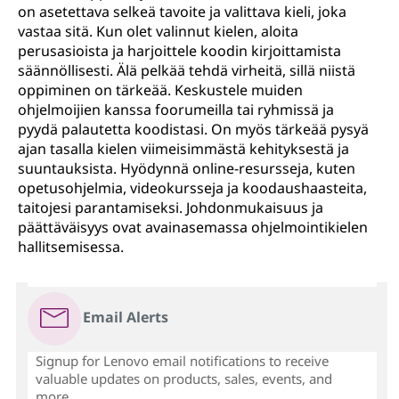
on asetettava selkeä tavoite ja valittava kieli, joka
vastaa sitä. Kun olet valinnut kielen, aloita
perusasioista ja harjoittele koodin kirjoittamista
säännöllisesti. Älä pelkää tehdä virheitä, sillä niistä
oppiminen on tärkeää. Keskustele muiden
ohjelmoijien kanssa foorumeilla tai ryhmissä ja
pyydä palautetta koodistasi. On myös tärkeää pysyä
ajan tasalla kielen viimeisimmästä kehityksestä ja
suuntauksista. Hyödynnä online-resursseja, kuten
opetusohjelmia, videokursseja ja koodaushaasteita,
taitojesi parantamiseksi. Johdonmukaisuus ja
päättäväisyys ovat avainasemassa ohjelmointikielen
hallitsemisessa.
Email Alerts
Signup for Lenovo email notifications to receive
valuable updates on products, sales, events, and
more...