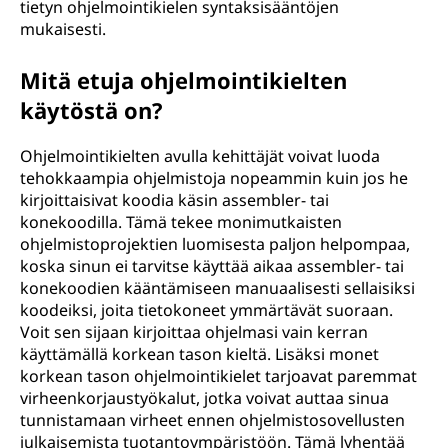
tietyn ohjelmointikielen syntaksisääntöjen
mukaisesti.
Mitä etuja ohjelmointikielten
käytöstä on?
Ohjelmointikielten avulla kehittäjät voivat luoda
tehokkaampia ohjelmistoja nopeammin kuin jos he
kirjoittaisivat koodia käsin assembler- tai
konekoodilla. Tämä tekee monimutkaisten
ohjelmistoprojektien luomisesta paljon helpompaa,
koska sinun ei tarvitse käyttää aikaa assembler- tai
konekoodien kääntämiseen manuaalisesti sellaisiksi
koodeiksi, joita tietokoneet ymmärtävät suoraan.
Voit sen sijaan kirjoittaa ohjelmasi vain kerran
käyttämällä korkean tason kieltä. Lisäksi monet
korkean tason ohjelmointikielet tarjoavat paremmat
virheenkorjaustyökalut, jotka voivat auttaa sinua
tunnistamaan virheet ennen ohjelmistosovellusten
julkaisemista tuotantoympäristöön. Tämä lyhentää