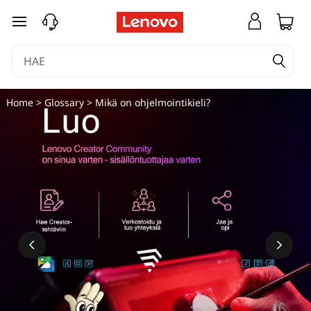
siirry pääsisältöön
Home
>
Glossary
> Mikä on ohjelmointikieli?