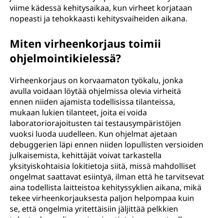
viime kädessä kehitysaikaa, kun virheet korjataan
nopeasti ja tehokkaasti kehitysvaiheiden aikana.
Miten virheenkorjaus toimii
ohjelmointikielessä?
Virheenkorjaus on korvaamaton työkalu, jonka
avulla voidaan löytää ohjelmissa olevia virheitä
ennen niiden ajamista todellisissa tilanteissa,
mukaan lukien tilanteet, joita ei voida
laboratoriorajoitusten tai testausympäristöjen
vuoksi luoda uudelleen. Kun ohjelmat ajetaan
debuggerien läpi ennen niiden lopullisten versioiden
julkaisemista, kehittäjät voivat tarkastella
yksityiskohtaisia lokitietoja siitä, missä mahdolliset
ongelmat saattavat esiintyä, ilman että he tarvitsevat
aina todellista laitteistoa kehityssyklien aikana, mikä
tekee virheenkorjauksesta paljon helpompaa kuin
se, että ongelmia yritettäisiin jäljittää pelkkien