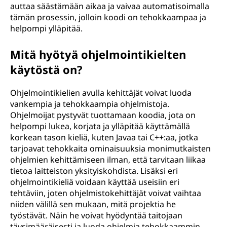
auttaa säästämään aikaa ja vaivaa automatisoimalla
tämän prosessin, jolloin koodi on tehokkaampaa ja
helpompi ylläpitää.
Mitä hyötyä ohjelmointikielten
käytöstä on?
Ohjelmointikielien avulla kehittäjät voivat luoda
vankempia ja tehokkaampia ohjelmistoja.
Ohjelmoijat pystyvät tuottamaan koodia, jota on
helpompi lukea, korjata ja ylläpitää käyttämällä
korkean tason kieliä, kuten Javaa tai C++:aa, jotka
tarjoavat tehokkaita ominaisuuksia monimutkaisten
ohjelmien kehittämiseen ilman, että tarvitaan liikaa
tietoa laitteiston yksityiskohdista. Lisäksi eri
ohjelmointikieliä voidaan käyttää useisiin eri
tehtäviin, joten ohjelmistokehittäjät voivat vaihtaa
niiden välillä sen mukaan, mitä projektia he
työstävät. Näin he voivat hyödyntää taitojaan
täysimääräisesti ja luoda ohjelmia tehokkaammin