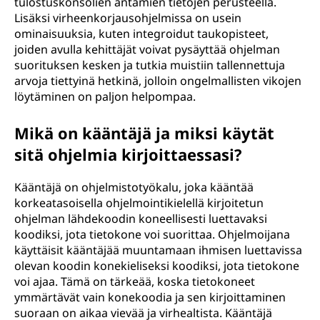
tulostuskonsolien antamien tietojen perusteella.
Lisäksi virheenkorjausohjelmissa on usein
ominaisuuksia, kuten integroidut taukopisteet,
joiden avulla kehittäjät voivat pysäyttää ohjelman
suorituksen kesken ja tutkia muistiin tallennettuja
arvoja tiettyinä hetkinä, jolloin ongelmallisten vikojen
löytäminen on paljon helpompaa.
Mikä on kääntäjä ja miksi käytät
sitä ohjelmia kirjoittaessasi?
Kääntäjä on ohjelmistotyökalu, joka kääntää
korkeatasoisella ohjelmointikielellä kirjoitetun
ohjelman lähdekoodin koneellisesti luettavaksi
koodiksi, jota tietokone voi suorittaa. Ohjelmoijana
käyttäisit kääntäjää muuntamaan ihmisen luettavissa
olevan koodin konekieliseksi koodiksi, jota tietokone
voi ajaa. Tämä on tärkeää, koska tietokoneet
ymmärtävät vain konekoodia ja sen kirjoittaminen
suoraan on aikaa vievää ja virhealtista. Kääntäjä