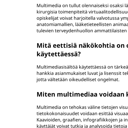
Multimedia on tullut olennaiseksi osaksi l
kirurgisia toimenpiteitä virtuaalitodellisuu
opiskelijat voivat harjoitella valvotussa 
anatomiamallien, lääketieteellisten anima
tulevien terveydenhuollon ammattilaiste
Mitä eettisiä näkökohtia on
käytettäessä?
Multimediasisältöä käytettäessä on tärke
hankkia asianmukaiset luvat ja lisenssit te
jotta vältetään oikeudelliset ongelmat.
Miten multimediaa voidaan kä
Multimedia on tehokas väline tietojen visu
tietokokonaisuudet voidaan esittää visuaal
Kaavioiden, graafien, infografiikkojen ja in
käyttäjät voivat tutkia ja analysoida tiet