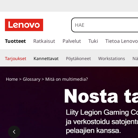
M
i
t
s
i
Tuotteet
Ratkaisut
Palvelut
Tuki
Tietoa Lenovo
ä
i
r
o
Tarjoukset
Kannettavat
Pöytäkoneet
Workstations
Nä
r
y
n
p
Home
>
Glossary
> Mitä on multimedia?
ä
m
ä
s
u
i
s
l
ä
l
t
t
ö