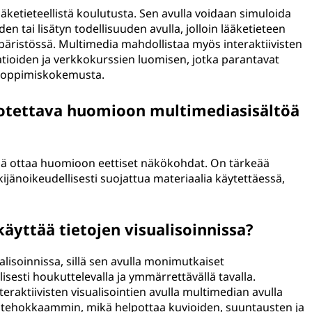
ääketieteellistä koulutusta. Sen avulla voidaan simuloida
den tai lisätyn todellisuuden avulla, jolloin lääketieteen
ympäristössä. Multimedia mahdollistaa myös interaktiivisten
atioiden ja verkkokurssien luomisen, jotka parantavat
n oppimiskokemusta.
 otettava huomioon multimediasisältöä
ää ottaa huomioon eettiset näkökohdat. On tärkeää
kijänoikeudellisesti suojattua materiaalia käytettäessä,
yttää tietojen visualisoinnissa?
alisoinnissa, sillä sen avulla monimutkaiset
isesti houkuttelevalla ja ymmärrettävällä tavalla.
teraktiivisten visualisointien avulla multimedian avulla
oja tehokkaammin, mikä helpottaa kuvioiden, suuntausten ja