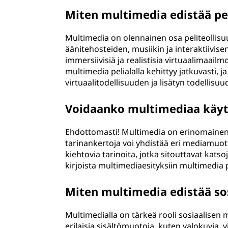
Miten multimedia edistää pel
Multimedia on olennainen osa peliteollisuut
äänitehosteiden, musiikin ja interaktiivise
immersiivisiä ja realistisia virtuaalimaailm
multimedia pelialalla kehittyy jatkuvasti,
virtuaalitodellisuuden ja lisätyn todellisuu
Voidaanko multimediaa käyt
Ehdottomasti! Multimedia on erinomainen 
tarinankertoja voi yhdistää eri mediamuoto
kiehtovia tarinoita, jotka sitouttavat katsoj
kirjoista multimediaesityksiin multimedi
Miten multimedia edistää so
Multimedialla on tärkeä rooli sosiaalisen me
erilaisia sisältömuotoja, kuten valokuvia, 