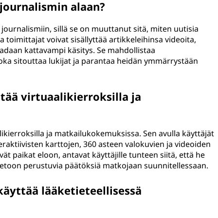
journalismin alaan?
journalismiin, sillä se on muuttanut sitä, miten uutisia
 toimittajat voivat sisällyttää artikkeleihinsa videoita,
saadaan kattavampi käsitys. Se mahdollistaa
a sitouttaa lukijat ja parantaa heidän ymmärrystään
ä virtuaalikierroksilla ja
likierroksilla ja matkailukokemuksissa. Sen avulla käyttäjät
teraktiivisten karttojen, 360 asteen valokuvien ja videoiden
 paikat eloon, antavat käyttäjille tunteen siitä, että he
 tietoon perustuvia päätöksiä matkojaan suunnitellessaan.
äyttää lääketieteellisessä