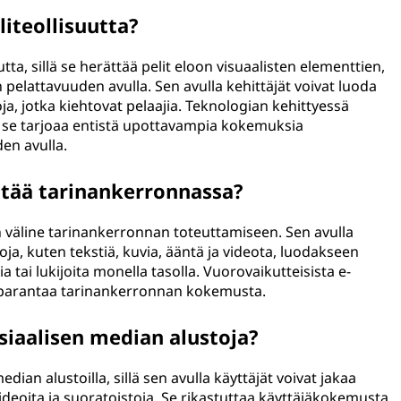
iteollisuutta?
ta, sillä se herättää pelit eloon visuaalisten elementtien,
n pelattavuuden avulla. Sen avulla kehittäjät voivat luoda
oja, jotka kiehtovat pelaajia. Teknologian kehittyessä
 ja se tarjoaa entistä upottavampia kokemuksia
den avulla.
tää tarinankerronnassa?
väline tarinankerronnan toteuttamiseen. Sen avulla
ja, kuten tekstiä, kuvia, ääntä ja videota, luodakseen
ia tai lukijoita monella tasolla. Vuorovaikutteisista e-
a parantaa tarinankerronnan kokemusta.
siaalisen median alustoja?
dian alustoilla, sillä sen avulla käyttäjät voivat jakaa
videoita ja suoratoistoja. Se rikastuttaa käyttäjäkokemusta