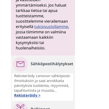
ymmärtämiseksi. Jos haluat
tarkkaa tietoa tai apua
tuotteistamme,
suosittelemme vierailemaan
erityisellä
tukisivustollamme
,
jossa tiimimme on valmiina
vastaamaan kaikkiin
kysymyksiisi tai
huolenaiheisiisi.
Sähköpostihälytykset
Rekisteröidy Lenovon sähköposti-
ilmoituksiin ja saat arvokkaita
päivityksiä tuotteista, myynnistä,
tapahtumista ja muusta...
Rekisteröidy >