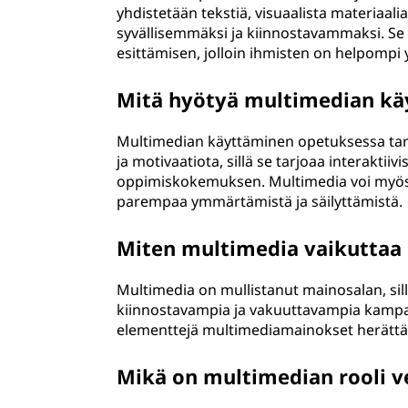
yhdistetään tekstiä, visuaalista materiaalia,
syvällisemmäksi ja kiinnostavammaksi. S
esittämisen, jolloin ihmisten on helpompi 
Mitä hyötyä multimedian kä
Multimedian käyttäminen opetuksessa tarjoa
ja motivaatiota, sillä se tarjoaa interakt
oppimiskokemuksen. Multimedia voi myös m
parempaa ymmärtämistä ja säilyttämistä.
Miten multimedia vaikuttaa
Multimedia on mullistanut mainosalan, sill
kiinnostavampia ja vakuuttavampia kampanjoi
elementtejä multimediamainokset herättävä
Mikä on multimedian rooli v