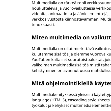
Multimedialla on tärkeä rooli verkkosuunnit
houkuttelevia ja vuorovaikutteisia verkkosi
videoita, animaatioita ja äänielementtejä,
verkkosivustosta kiinnostavamman. Multime
tehokkaasti.
Miten multimedia on vaikutt
Multimedialla on ollut merkittävä vaikutus 
kulutamme sisältöä ja olemme vuorovaikut
YouTuben kaltaiset suoratoistoalustat, joi
valikoiman multimediasisältöä mistä tahans
kehittyminen on avannut uusia mahdollisuu
Mitä ohjelmointikieliä käyte
Multimediakehityksessä yleisesti käytettyj
language (HTML5), cascading style sheets (
työkalut ja kehykset multimediaelementtien k