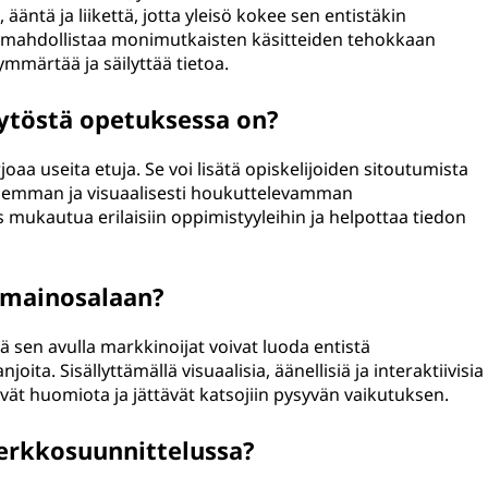
 ääntä ja liikettä, jotta yleisö kokee sen entistäkin
e mahdollistaa monimutkaisten käsitteiden tehokkaan
ymmärtää ja säilyttää tietoa.
ytöstä opetuksessa on?
a useita etuja. Se voi lisätä opiskelijoiden sitoutumista
iivisemman ja visuaalisesti houkuttelevamman
ukautua erilaisiin oppimistyyleihin ja helpottaa tiedon
 mainosalaan?
ä sen avulla markkinoijat voivat luoda entistä
ta. Sisällyttämällä visuaalisia, äänellisiä ja interaktiivisia
t huomiota ja jättävät katsojiin pysyvän vaikutuksen.
erkkosuunnittelussa?