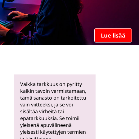
Lue lisää
Vaikka tarkkuus on pyritty
kaikin tavoin varmistamaan,
tämä sanasto on tarkoitettu
vain viitteeksi, ja se voi
sisältää virheitä tai
epätarkkuuksia. Se toimii
yleisenä apuvälineenä
yleisesti käytettyjen termien
ja käsitteiden