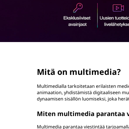
i
ö
m
n
e
d
i
page hero 2/3
a
Mitä on multimedia?
?
Multimedialla tarkoitetaan erilaisten medio
animaation, yhdistämistä digitaaliseen muo
dynaamisen sisällön luomiseksi, joka herät
Miten multimedia parantaa v
Multimedia parantaa viestintää tarjoamalla 