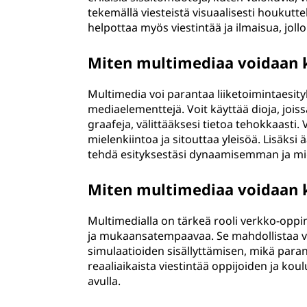
tekemällä viesteistä visuaalisesti houku
helpottaa myös viestintää ja ilmaisua, jollo
Miten multimediaa voidaan k
Multimedia voi parantaa liiketoimintaesityk
mediaelementtejä. Voit käyttää dioja, joiss
graafeja, välittääksesi tietoa tehokkaasti.
mielenkiintoa ja sitouttaa yleisöä. Lisäksi
tehdä esityksestäsi dynaamisemman ja 
Miten multimediaa voidaan k
Multimedialla on tärkeä rooli verkko-oppim
ja mukaansatempaavaa. Se mahdollistaa vide
simulaatioiden sisällyttämisen, mikä par
reaaliaikaista viestintää oppijoiden ja kou
avulla.