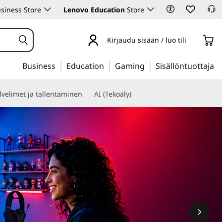
siness Store
Lenovo Education
Store
Kirjaudu sisään / luo tili
Business
Education
Gaming
Sisällöntuottaja
lvelimet ja tallentaminen
AI (Tekoäly)