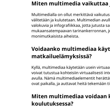
Miten multimedia vaikuttaa 
Multimedialla on ollut merkittävä vaikutus 
välitetään ja kulutetaan. Multimedian avulla
valokuvia ja infografiikkaa, jotta jutusta 
mukaansatempaavan tarinankerronnan, jok
monimutkaisista aiheista.
Voidaanko multimediaa käyttä
matkailuelämyksissä?
Kyllä, multimediaa käytetään usein virtuaa
voivat tutustua kohteisiin virtuaalisesti in
avulla. Nämä multimediaelementit herättävät
ovat paikalla, ja auttavat heitä tekemään
Miten multimediaa voidaan k
koulutuksessa?