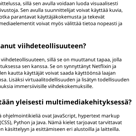
telussa, sillä sen avulla voidaan luoda visuaalisesti
vustoja. Sen avulla suunnittelijat voivat käyttää kuvia,
 jotka parantavat käyttäjäkokemusta ja tekevät
diaelementit voivat myös välittää tietoa nopeasti ja
anut viihdeteollisuuteen?
viihdeteollisuuteen, sillä se on muuttanut tapaa, jolla
uksessa sen kanssa. Se on synnyttänyt Netflixin ja
den kautta käyttäjät voivat saada käyttöönsä laajan
a. Lisäksi virtuaalitodellisuuden ja lisätyn todellisuuden
ksia immersiivisille viihdekokemuksille.
tään yleisesti multimediakehityksessä?
ä ohjelmointikieliä ovat JavaScript, hypertext markup
CSS), Python ja Java. Nämä kielet tarjoavat tarvittavat
äsittelyyn ja esittämiseen eri alustoilla ja laitteilla.