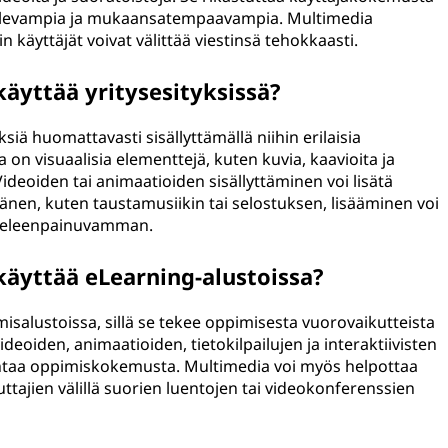
ttelevampia ja mukaansatempaavampia. Multimedia
in käyttäjät voivat välittää viestinsä tehokkaasti.
äyttää yritysesityksissä?
siä huomattavasti sisällyttämällä niihin erilaisia
a on visuaalisia elementtejä, kuten kuvia, kaavioita ja
 Videoiden tai animaatioiden sisällyttäminen voi lisätä
 äänen, kuten taustamusiikin tai selostuksen, lisääminen voi
mieleenpainuvamman.
äyttää eLearning-alustoissa?
isalustoissa, sillä se tekee oppimisesta vuorovaikutteista
oiden, animaatioiden, tietokilpailujen ja interaktiivisten
antaa oppimiskokemusta. Multimedia voi myös helpottaa
luttajien välillä suorien luentojen tai videokonferenssien