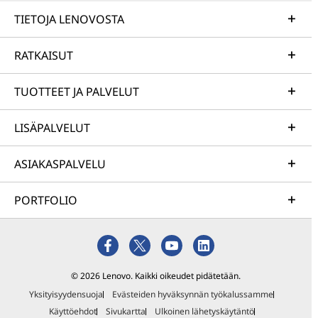
TIETOJA LENOVOSTA
RATKAISUT
TUOTTEET JA PALVELUT
LISÄPALVELUT
ASIAKASPALVELU
PORTFOLIO
© 2026 Lenovo. Kaikki oikeudet pidätetään.
Yksityisyydensuoja
Evästeiden hyväksynnän työkalussamme
Käyttöehdot
Sivukartta
Ulkoinen lähetyskäytäntö