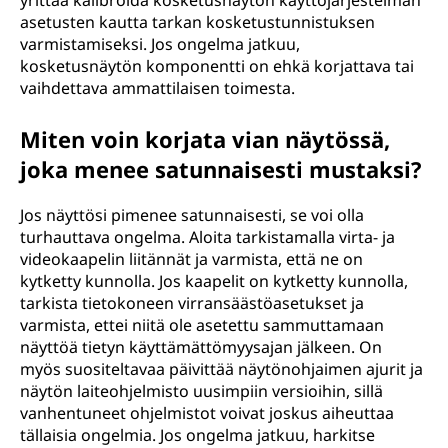
yrittää kalibroida kosketusnäytön käyttöjärjestelmän
asetusten kautta tarkan kosketustunnistuksen
varmistamiseksi. Jos ongelma jatkuu,
kosketusnäytön komponentti on ehkä korjattava tai
vaihdettava ammattilaisen toimesta.
Miten voin korjata vian näytössä,
joka menee satunnaisesti mustaksi?
Jos näyttösi pimenee satunnaisesti, se voi olla
turhauttava ongelma. Aloita tarkistamalla virta- ja
videokaapelin liitännät ja varmista, että ne on
kytketty kunnolla. Jos kaapelit on kytketty kunnolla,
tarkista tietokoneen virransäästöasetukset ja
varmista, ettei niitä ole asetettu sammuttamaan
näyttöä tietyn käyttämättömyysajan jälkeen. On
myös suositeltavaa päivittää näytönohjaimen ajurit ja
näytön laiteohjelmisto uusimpiin versioihin, sillä
vanhentuneet ohjelmistot voivat joskus aiheuttaa
tällaisia ongelmia. Jos ongelma jatkuu, harkitse