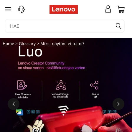
M
siirry pääsisältöön
i
k
s
Home
>
Glossary
> Miksi näytöni ei toimi?
i
n
ä
y
t
ö