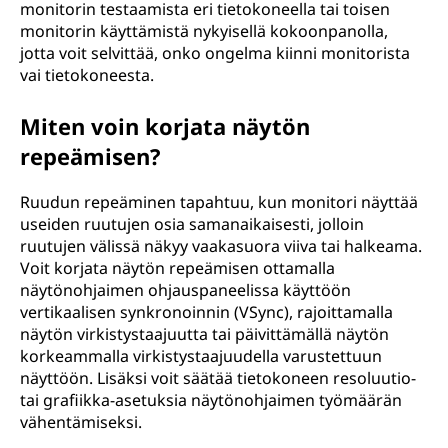
monitorin testaamista eri tietokoneella tai toisen
monitorin käyttämistä nykyisellä kokoonpanolla,
jotta voit selvittää, onko ongelma kiinni monitorista
vai tietokoneesta.
Miten voin korjata näytön
repeämisen?
Ruudun repeäminen tapahtuu, kun monitori näyttää
useiden ruutujen osia samanaikaisesti, jolloin
ruutujen välissä näkyy vaakasuora viiva tai halkeama.
Voit korjata näytön repeämisen ottamalla
näytönohjaimen ohjauspaneelissa käyttöön
vertikaalisen synkronoinnin (VSync), rajoittamalla
näytön virkistystaajuutta tai päivittämällä näytön
korkeammalla virkistystaajuudella varustettuun
näyttöön. Lisäksi voit säätää tietokoneen resoluutio-
tai grafiikka-asetuksia näytönohjaimen työmäärän
vähentämiseksi.