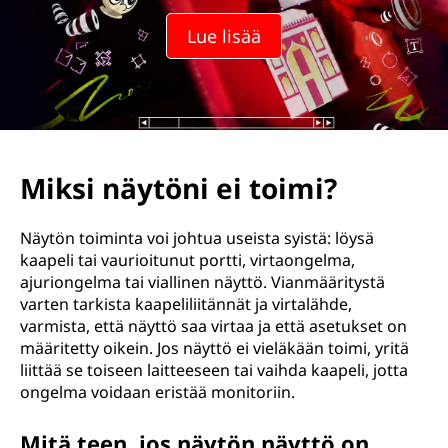
n
Lue lisää
i
e
i
t
Miksi näytöni ei toimi?
o
Näytön toiminta voi johtua useista syistä: löysä
i
kaapeli tai vaurioitunut portti, virtaongelma,
ajuriongelma tai viallinen näyttö. Vianmääritystä
m
varten tarkista kaapeliliitännät ja virtalähde,
varmista, että näyttö saa virtaa ja että asetukset on
i
määritetty oikein. Jos näyttö ei vieläkään toimi, yritä
liittää se toiseen laitteeseen tai vaihda kaapeli, jotta
?
ongelma voidaan eristää monitoriin.
Mitä teen, jos näytön näyttö on