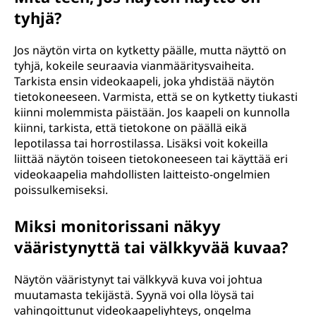
tyhjä?
Jos näytön virta on kytketty päälle, mutta näyttö on
tyhjä, kokeile seuraavia vianmääritysvaiheita.
Tarkista ensin videokaapeli, joka yhdistää näytön
tietokoneeseen. Varmista, että se on kytketty tiukasti
kiinni molemmista päistään. Jos kaapeli on kunnolla
kiinni, tarkista, että tietokone on päällä eikä
lepotilassa tai horrostilassa. Lisäksi voit kokeilla
liittää näytön toiseen tietokoneeseen tai käyttää eri
videokaapelia mahdollisten laitteisto-ongelmien
poissulkemiseksi.
Miksi monitorissani näkyy
vääristynyttä tai välkkyvää kuvaa?
Näytön vääristynyt tai välkkyvä kuva voi johtua
muutamasta tekijästä. Syynä voi olla löysä tai
vahingoittunut videokaapeliyhteys, ongelma