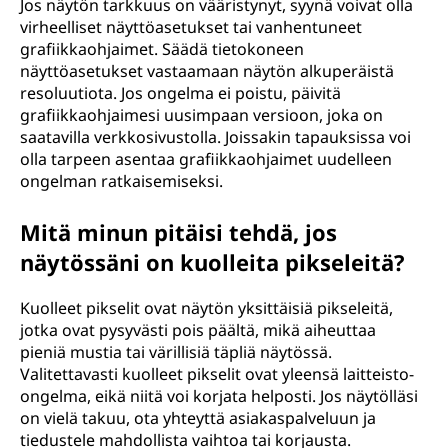
Jos näytön tarkkuus on vääristynyt, syynä voivat olla
virheelliset näyttöasetukset tai vanhentuneet
grafiikkaohjaimet. Säädä tietokoneen
näyttöasetukset vastaamaan näytön alkuperäistä
resoluutiota. Jos ongelma ei poistu, päivitä
grafiikkaohjaimesi uusimpaan versioon, joka on
saatavilla verkkosivustolla. Joissakin tapauksissa voi
olla tarpeen asentaa grafiikkaohjaimet uudelleen
ongelman ratkaisemiseksi.
Mitä minun pitäisi tehdä, jos
näytössäni on kuolleita pikseleitä?
Kuolleet pikselit ovat näytön yksittäisiä pikseleitä,
jotka ovat pysyvästi pois päältä, mikä aiheuttaa
pieniä mustia tai värillisiä täpliä näytössä.
Valitettavasti kuolleet pikselit ovat yleensä laitteisto-
ongelma, eikä niitä voi korjata helposti. Jos näytölläsi
on vielä takuu, ota yhteyttä asiakaspalveluun ja
tiedustele mahdollista vaihtoa tai korjausta.