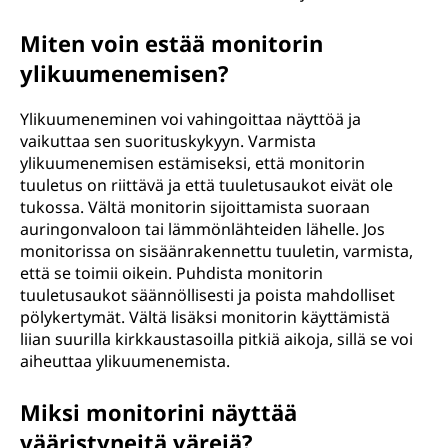
Miten voin estää monitorin
ylikuumenemisen?
Ylikuumeneminen voi vahingoittaa näyttöä ja
vaikuttaa sen suorituskykyyn. Varmista
ylikuumenemisen estämiseksi, että monitorin
tuuletus on riittävä ja että tuuletusaukot eivät ole
tukossa. Vältä monitorin sijoittamista suoraan
auringonvaloon tai lämmönlähteiden lähelle. Jos
monitorissa on sisäänrakennettu tuuletin, varmista,
että se toimii oikein. Puhdista monitorin
tuuletusaukot säännöllisesti ja poista mahdolliset
pölykertymät. Vältä lisäksi monitorin käyttämistä
liian suurilla kirkkaustasoilla pitkiä aikoja, sillä se voi
aiheuttaa ylikuumenemista.
Miksi monitorini näyttää
vääristyneitä värejä?