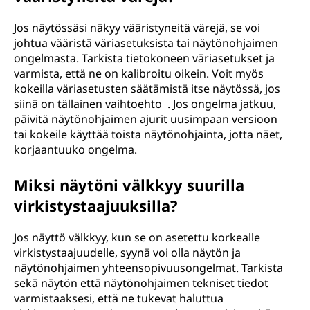
Jos näytössäsi näkyy vääristyneitä värejä, se voi
johtua vääristä väriasetuksista tai näytönohjaimen
ongelmasta. Tarkista tietokoneen väriasetukset ja
varmista, että ne on kalibroitu oikein. Voit myös
kokeilla väriasetusten säätämistä itse näytössä, jos
siinä on tällainen vaihtoehto . Jos ongelma jatkuu,
päivitä näytönohjaimen ajurit uusimpaan versioon
tai kokeile käyttää toista näytönohjainta, jotta näet,
korjaantuuko ongelma.
Miksi näytöni välkkyy suurilla
virkistystaajuuksilla?
Jos näyttö välkkyy, kun se on asetettu korkealle
virkistystaajuudelle, syynä voi olla näytön ja
näytönohjaimen yhteensopivuusongelmat. Tarkista
sekä näytön että näytönohjaimen tekniset tiedot
varmistaaksesi, että ne tukevat haluttua