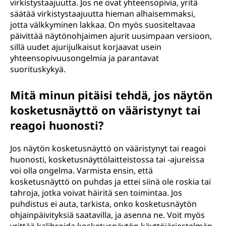
virkistystaajuutta. Jos ne ovat yhteensopivia, yritä
säätää virkistystaajuutta hieman alhaisemmaksi,
jotta välkkyminen lakkaa. On myös suositeltavaa
päivittää näytönohjaimen ajurit uusimpaan versioon,
sillä uudet ajurijulkaisut korjaavat usein
yhteensopivuusongelmia ja parantavat
suorituskykyä.
Mitä minun pitäisi tehdä, jos näytön
kosketusnäyttö on vääristynyt tai
reagoi huonosti?
Jos näytön kosketusnäyttö on vääristynyt tai reagoi
huonosti, kosketusnäyttölaitteistossa tai -ajureissa
voi olla ongelma. Varmista ensin, että
kosketusnäyttö on puhdas ja ettei siinä ole roskia tai
tahroja, jotka voivat häiritä sen toimintaa. Jos
puhdistus ei auta, tarkista, onko kosketusnäytön
ohjainpäivityksiä saatavilla, ja asenna ne. Voit myös