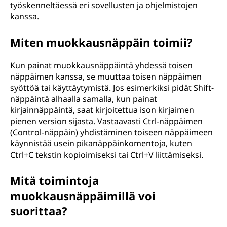
työskenneltäessä eri sovellusten ja ohjelmistojen
kanssa.
Miten muokkausnäppäin toimii?
Kun painat muokkausnäppäintä yhdessä toisen
näppäimen kanssa, se muuttaa toisen näppäimen
syöttöä tai käyttäytymistä. Jos esimerkiksi pidät Shift-
näppäintä alhaalla samalla, kun painat
kirjainnäppäintä, saat kirjoitettua ison kirjaimen
pienen version sijasta. Vastaavasti Ctrl-näppäimen
(Control-näppäin) yhdistäminen toiseen näppäimeen
käynnistää usein pikanäppäinkomentoja, kuten
Ctrl+C tekstin kopioimiseksi tai Ctrl+V liittämiseksi.
Mitä toimintoja
muokkausnäppäimillä voi
suorittaa?