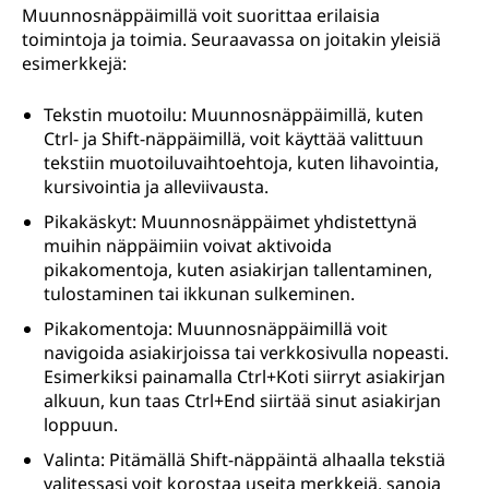
Muunnosnäppäimillä voit suorittaa erilaisia
toimintoja ja toimia. Seuraavassa on joitakin yleisiä
esimerkkejä:
Tekstin muotoilu: Muunnosnäppäimillä, kuten
Ctrl- ja Shift-näppäimillä, voit käyttää valittuun
tekstiin muotoiluvaihtoehtoja, kuten lihavointia,
kursivointia ja alleviivausta.
Pikakäskyt: Muunnosnäppäimet yhdistettynä
muihin näppäimiin voivat aktivoida
pikakomentoja, kuten asiakirjan tallentaminen,
tulostaminen tai ikkunan sulkeminen.
Pikakomentoja: Muunnosnäppäimillä voit
navigoida asiakirjoissa tai verkkosivulla nopeasti.
Esimerkiksi painamalla Ctrl+Koti siirryt asiakirjan
alkuun, kun taas Ctrl+End siirtää sinut asiakirjan
loppuun.
Valinta: Pitämällä Shift-näppäintä alhaalla tekstiä
valitessasi voit korostaa useita merkkejä, sanoja