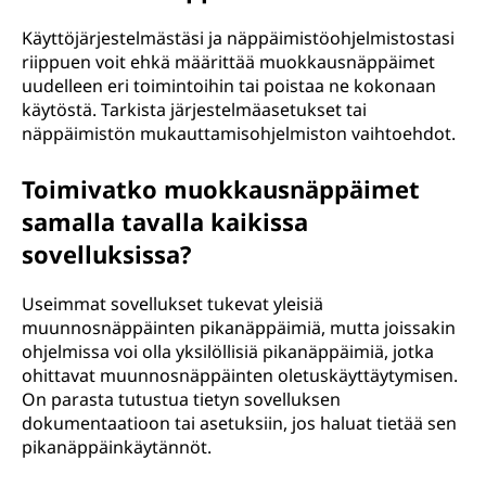
Käyttöjärjestelmästäsi ja näppäimistöohjelmistostasi
riippuen voit ehkä määrittää muokkausnäppäimet
uudelleen eri toimintoihin tai poistaa ne kokonaan
käytöstä. Tarkista järjestelmäasetukset tai
näppäimistön mukauttamisohjelmiston vaihtoehdot.
Toimivatko muokkausnäppäimet
samalla tavalla kaikissa
sovelluksissa?
Useimmat sovellukset tukevat yleisiä
muunnosnäppäinten pikanäppäimiä, mutta joissakin
ohjelmissa voi olla yksilöllisiä pikanäppäimiä, jotka
ohittavat muunnosnäppäinten oletuskäyttäytymisen.
On parasta tutustua tietyn sovelluksen
dokumentaatioon tai asetuksiin, jos haluat tietää sen
pikanäppäinkäytännöt.