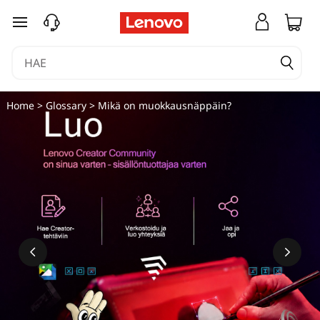
M
siirry pääsisältöön
i
k
ä
Home
>
Glossary
> Mikä on muokkausnäppäin?
o
n
m
u
o
k