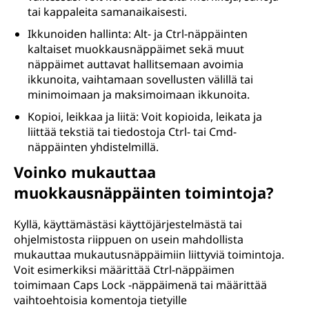
tai kappaleita samanaikaisesti.
Ikkunoiden hallinta: Alt- ja Ctrl-näppäinten
kaltaiset muokkausnäppäimet sekä muut
näppäimet auttavat hallitsemaan avoimia
ikkunoita, vaihtamaan sovellusten välillä tai
minimoimaan ja maksimoimaan ikkunoita.
Kopioi, leikkaa ja liitä: Voit kopioida, leikata ja
liittää tekstiä tai tiedostoja Ctrl- tai Cmd-
näppäinten yhdistelmillä.
Voinko mukauttaa
muokkausnäppäinten toimintoja?
Kyllä, käyttämästäsi käyttöjärjestelmästä tai
ohjelmistosta riippuen on usein mahdollista
mukauttaa mukautusnäppäimiin liittyviä toimintoja.
Voit esimerkiksi määrittää Ctrl-näppäimen
toimimaan Caps Lock -näppäimenä tai määrittää
vaihtoehtoisia komentoja tietyille