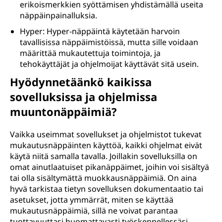
erikoismerkkien syöttämisen yhdistämällä useita
näppäinpainalluksia.
Hyper: Hyper-näppäintä käytetään harvoin
tavallisissa näppäimistöissä, mutta sille voidaan
määrittää mukautettuja toimintoja, ja
tehokäyttäjät ja ohjelmoijat käyttävät sitä usein.
Hyödynnetäänkö kaikissa
sovelluksissa ja ohjelmissa
muuntonäppäimiä?
Vaikka useimmat sovellukset ja ohjelmistot tukevat
mukautusnäppäinten käyttöä, kaikki ohjelmat eivät
käytä niitä samalla tavalla. Joillakin sovelluksilla on
omat ainutlaatuiset pikanäppäimet, joihin voi sisältyä
tai olla sisältymättä muokkausnäppäimiä. On aina
hyvä tarkistaa tietyn sovelluksen dokumentaatio tai
asetukset, jotta ymmärrät, miten se käyttää
mukautusnäppäimiä, sillä ne voivat parantaa
tuottavuuttasi huomattavasti työskennellessäsi