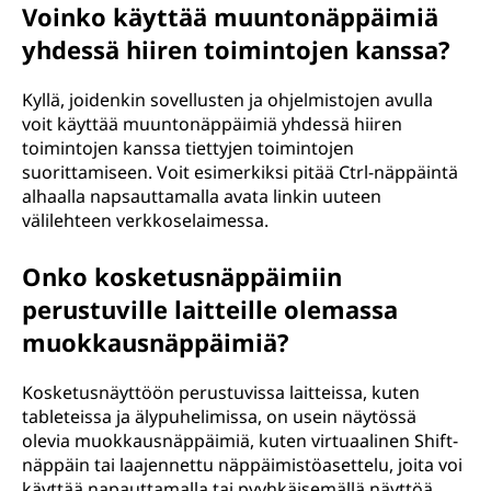
Voinko käyttää muuntonäppäimiä
yhdessä hiiren toimintojen kanssa?
Kyllä, joidenkin sovellusten ja ohjelmistojen avulla
voit käyttää muuntonäppäimiä yhdessä hiiren
toimintojen kanssa tiettyjen toimintojen
suorittamiseen. Voit esimerkiksi pitää Ctrl-näppäintä
alhaalla napsauttamalla avata linkin uuteen
välilehteen verkkoselaimessa.
Onko kosketusnäppäimiin
perustuville laitteille olemassa
muokkausnäppäimiä?
Kosketusnäyttöön perustuvissa laitteissa, kuten
tableteissa ja älypuhelimissa, on usein näytössä
olevia muokkausnäppäimiä, kuten virtuaalinen Shift-
näppäin tai laajennettu näppäimistöasettelu, joita voi
käyttää napauttamalla tai pyyhkäisemällä näyttöä.