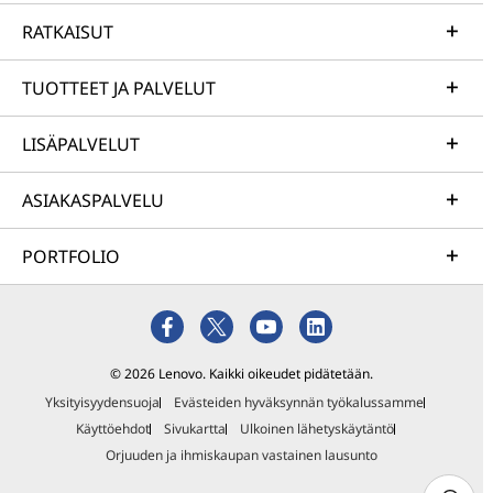
RATKAISUT
TUOTTEET JA PALVELUT
LISÄPALVELUT
ASIAKASPALVELU
PORTFOLIO
© 2026 Lenovo. Kaikki oikeudet pidätetään.
Yksityisyydensuoja
Evästeiden hyväksynnän työkalussamme
Käyttöehdot
Sivukartta
Ulkoinen lähetyskäytäntö
Orjuuden ja ihmiskaupan vastainen lausunto