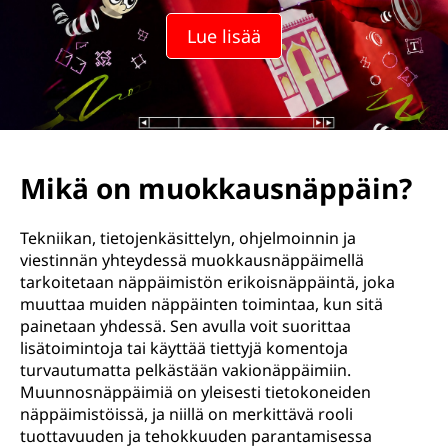
k
Lue lisää
a
u
s
a
Mikä on muokkausnäppäin?
v
Tekniikan, tietojenkäsittelyn, ohjelmoinnin ja
a
viestinnän yhteydessä muokkausnäppäimellä
tarkoitetaan näppäimistön erikoisnäppäintä, joka
i
muuttaa muiden näppäinten toimintaa, kun sitä
painetaan yhdessä. Sen avulla voit suorittaa
n
lisätoimintoja tai käyttää tiettyjä komentoja
turvautumatta pelkästään vakionäppäimiin.
?
Muunnosnäppäimiä on yleisesti tietokoneiden
näppäimistöissä, ja niillä on merkittävä rooli
tuottavuuden ja tehokkuuden parantamisessa