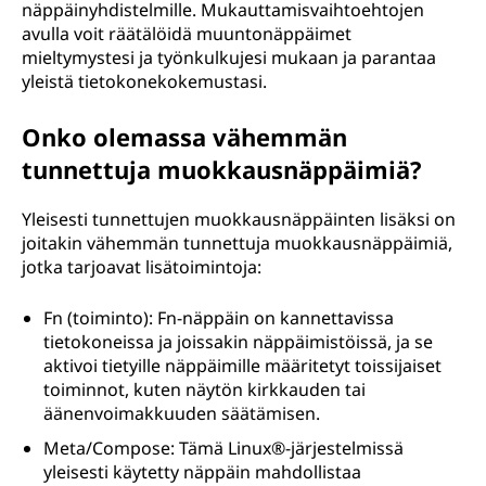
näppäinyhdistelmille. Mukauttamisvaihtoehtojen
avulla voit räätälöidä muuntonäppäimet
mieltymystesi ja työnkulkujesi mukaan ja parantaa
yleistä tietokonekokemustasi.
Onko olemassa vähemmän
tunnettuja muokkausnäppäimiä?
Yleisesti tunnettujen muokkausnäppäinten lisäksi on
joitakin vähemmän tunnettuja muokkausnäppäimiä,
jotka tarjoavat lisätoimintoja:
Fn (toiminto): Fn-näppäin on kannettavissa
tietokoneissa ja joissakin näppäimistöissä, ja se
aktivoi tietyille näppäimille määritetyt toissijaiset
toiminnot, kuten näytön kirkkauden tai
äänenvoimakkuuden säätämisen.
Meta/Compose: Tämä Linux®-järjestelmissä
yleisesti käytetty näppäin mahdollistaa