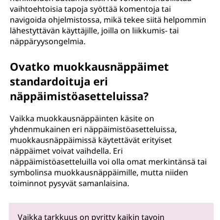
vaihtoehtoisia tapoja syöttää komentoja tai
navigoida ohjelmistossa, mikä tekee siitä helpommin
lähestyttävän käyttäjille, joilla on liikkumis- tai
näppäryysongelmia.
Ovatko muokkausnäppäimet
standardoituja eri
näppäimistöasetteluissa?
Vaikka muokkausnäppäinten käsite on
yhdenmukainen eri näppäimistöasetteluissa,
muokkausnäppäimissä käytettävät erityiset
näppäimet voivat vaihdella. Eri
näppäimistöasetteluilla voi olla omat merkintänsä tai
symbolinsa muokkausnäppäimille, mutta niiden
toiminnot pysyvät samanlaisina.
Vaikka tarkkuus on pyritty kaikin tavoin