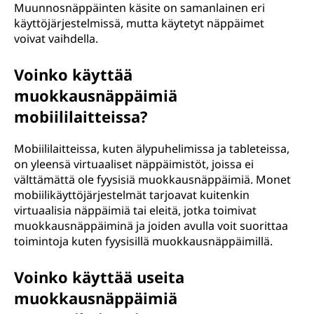
Muunnosnäppäinten käsite on samanlainen eri
käyttöjärjestelmissä, mutta käytetyt näppäimet
voivat vaihdella.
Voinko käyttää
muokkausnäppäimiä
mobiililaitteissa?
Mobiililaitteissa, kuten älypuhelimissa ja tableteissa,
on yleensä virtuaaliset näppäimistöt, joissa ei
välttämättä ole fyysisiä muokkausnäppäimiä. Monet
mobiilikäyttöjärjestelmät tarjoavat kuitenkin
virtuaalisia näppäimiä tai eleitä, jotka toimivat
muokkausnäppäiminä ja joiden avulla voit suorittaa
toimintoja kuten fyysisillä muokkausnäppäimillä.
Voinko käyttää useita
muokkausnäppäimiä