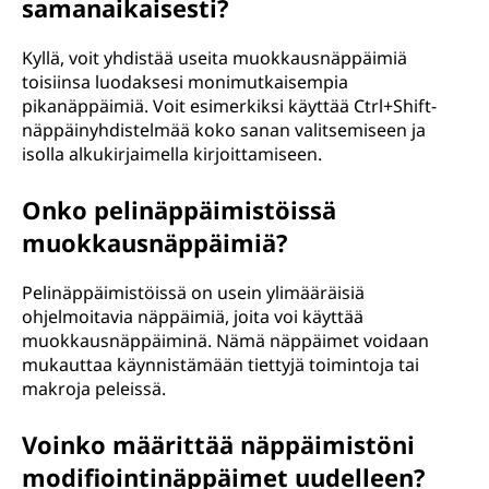
samanaikaisesti?
Kyllä, voit yhdistää useita muokkausnäppäimiä
toisiinsa luodaksesi monimutkaisempia
pikanäppäimiä. Voit esimerkiksi käyttää Ctrl+Shift-
näppäinyhdistelmää koko sanan valitsemiseen ja
isolla alkukirjaimella kirjoittamiseen.
Onko pelinäppäimistöissä
muokkausnäppäimiä?
Pelinäppäimistöissä on usein ylimääräisiä
ohjelmoitavia näppäimiä, joita voi käyttää
muokkausnäppäiminä. Nämä näppäimet voidaan
mukauttaa käynnistämään tiettyjä toimintoja tai
makroja peleissä.
Voinko määrittää näppäimistöni
modifiointinäppäimet uudelleen?