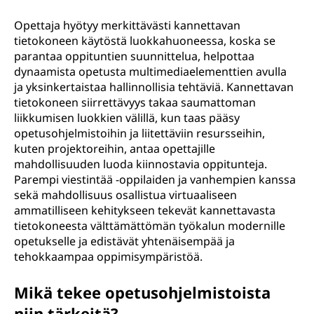
Opettaja hyötyy merkittävästi kannettavan
tietokoneen käytöstä luokkahuoneessa, koska se
parantaa oppituntien suunnittelua, helpottaa
dynaamista opetusta multimediaelementtien avulla
ja yksinkertaistaa hallinnollisia tehtäviä. Kannettavan
tietokoneen siirrettävyys takaa saumattoman
liikkumisen luokkien välillä, kun taas pääsy
opetusohjelmistoihin ja liitettäviin resursseihin,
kuten projektoreihin, antaa opettajille
mahdollisuuden luoda kiinnostavia oppitunteja.
Parempi viestintää -oppilaiden ja vanhempien kanssa
sekä mahdollisuus osallistua virtuaaliseen
ammatilliseen kehitykseen tekevät kannettavasta
tietokoneesta välttämättömän työkalun modernille
opetukselle ja edistävät yhtenäisempää ja
tehokkaampaa oppimisympäristöä.
Mikä tekee opetusohjelmistoista
niin tärkeitä?