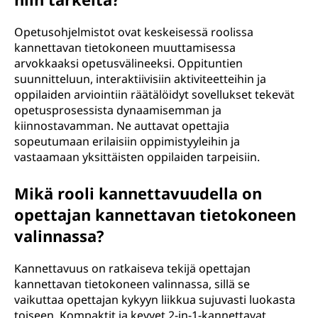
Opetusohjelmistot ovat keskeisessä roolissa
kannettavan tietokoneen muuttamisessa
arvokkaaksi opetusvälineeksi. Oppituntien
suunnitteluun, interaktiivisiin aktiviteetteihin ja
oppilaiden arviointiin räätälöidyt sovellukset tekevät
opetusprosessista dynaamisemman ja
kiinnostavamman. Ne auttavat opettajia
sopeutumaan erilaisiin oppimistyyleihin ja
vastaamaan yksittäisten oppilaiden tarpeisiin.
Mikä rooli kannettavuudella on
opettajan kannettavan tietokoneen
valinnassa?
Kannettavuus on ratkaiseva tekijä opettajan
kannettavan tietokoneen valinnassa, sillä se
vaikuttaa opettajan kykyyn liikkua sujuvasti luokasta
toiseen. Kompaktit ja kevyet 2-in-1-kannettavat