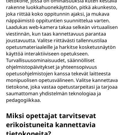
tietokone, jossa on ominaisuuksia kuten kestävä
t
rakenne luokkahuonekäyttöön, pitkä akunkesto,
joka riittää koko oppitunnin ajaksi, ja mukava
o
näppäimistö oppituntien suunnittelua varten.
Laadukas web-kamera takaa selkeän virtuaalisen
p
viestinnän, kun taas kannettavuus parantaa
joustavuutta. Valitse riittävästi tallennustilaa
e
opetusmateriaaleille ja harkitse kosketusnäytön
käyttöä interaktiiviseen opetukseen.
t
Turvallisuusominaisuudet, säännölliset
ohjelmistopäivitykset ja yhteensopivuus
t
opetusohjelmistojen kanssa tekevät laitteesta
monipuolisen opetusvälineen. Valitse kannettava
a
tietokone, joka vastaa opetustarpeitasi ja tarjoaa
saumattoman yhdistelmän teknologiaa ja
j
pedagogiikkaa.
i
Miksi opettajat tarvitsevat
l
erikoistuneita kannettavia
tietokoneita?