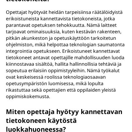
l
Opettajat hyötyvät heidän tarpeisiinsa räätälöidyistä
e
erikoistuneista kannettavista tietokoneista, jotka
parantavat opetuksen tehokkuutta. Nämä laitteet
tarjoavat ominaisuuksia, kuten kestävän rakenteen,
pitkän akunkeston ja opetuskäyttöön tarkoitetun
ohjelmiston, mikä helpottaa teknologian saumatonta
integrointia opetukseen. Erikoistuneet kannettavat
tietokoneet antavat opettajille mahdollisuuden luoda
kiinnostavaa sisältöä, hallita hallinnollisia tehtäviä ja
sopeutua erilaisiin oppimistyyleihin. Nämä työkalut
ovat keskeisessä roolissa teknologiaosaavan
opetusympäristön luomisessa, mikä lopulta
rikastuttaa sekä opettajien että oppilaiden yleistä
oppimiskokemusta.
Miten opettaja hyötyy kannettavan
tietokoneen käytöstä
luokkahuoneessa?