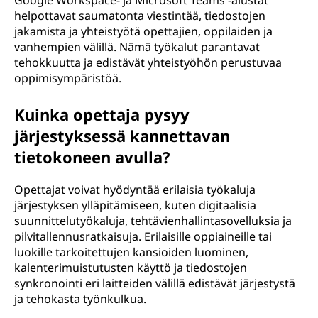
Google Workspace- ja Microsoft Teams -alustat
helpottavat saumatonta viestintää, tiedostojen
jakamista ja yhteistyötä opettajien, oppilaiden ja
vanhempien välillä. Nämä työkalut parantavat
tehokkuutta ja edistävät yhteistyöhön perustuvaa
oppimisympäristöä.
Kuinka opettaja pysyy
järjestyksessä kannettavan
tietokoneen avulla?
Opettajat voivat hyödyntää erilaisia työkaluja
järjestyksen ylläpitämiseen, kuten digitaalisia
suunnittelutyökaluja, tehtävienhallintasovelluksia ja
pilvitallennusratkaisuja. Erilaisille oppiaineille tai
luokille tarkoitettujen kansioiden luominen,
kalenterimuistutusten käyttö ja tiedostojen
synkronointi eri laitteiden välillä edistävät järjestystä
ja tehokasta työnkulkua.