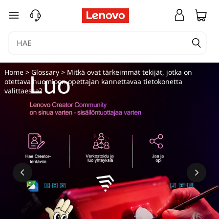
K
siirry pääsisältöön
a
n
n
Home
>
Glossary
> Mitkä ovat tärkeimmät tekijät, jotka on
otettava huomioon opettajan kannettavaa tietokonetta
e
valittaessa?
t
t
a
v
a