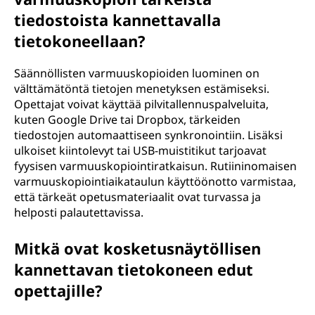
tiedostoista kannettavalla
tietokoneellaan?
Säännöllisten varmuuskopioiden luominen on
välttämätöntä tietojen menetyksen estämiseksi.
Opettajat voivat käyttää pilvitallennuspalveluita,
kuten Google Drive tai Dropbox, tärkeiden
tiedostojen automaattiseen synkronointiin. Lisäksi
ulkoiset kiintolevyt tai USB-muistitikut tarjoavat
fyysisen varmuuskopiointiratkaisun. Rutiininomaisen
varmuuskopiointiaikataulun käyttöönotto varmistaa,
että tärkeät opetusmateriaalit ovat turvassa ja
helposti palautettavissa.
Mitkä ovat kosketusnäytöllisen
kannettavan tietokoneen edut
opettajille?