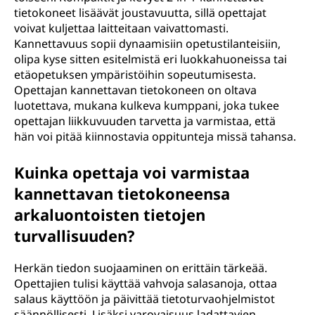
tietokoneet lisäävät joustavuutta, sillä opettajat
voivat kuljettaa laitteitaan vaivattomasti.
Kannettavuus sopii dynaamisiin opetustilanteisiin,
olipa kyse sitten esitelmistä eri luokkahuoneissa tai
etäopetuksen ympäristöihin sopeutumisesta.
Opettajan kannettavan tietokoneen on oltava
luotettava, mukana kulkeva kumppani, joka tukee
opettajan liikkuvuuden tarvetta ja varmistaa, että
hän voi pitää kiinnostavia oppitunteja missä tahansa.
Kuinka opettaja voi varmistaa
kannettavan tietokoneensa
arkaluontoisten tietojen
turvallisuuden?
Herkän tiedon suojaaminen on erittäin tärkeää.
Opettajien tulisi käyttää vahvoja salasanoja, ottaa
salaus käyttöön ja päivittää tietoturvaohjelmistot
säännöllisesti. Lisäksi varovaisuus ladattavien