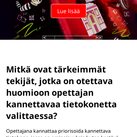
t
Lue lisää
t
i
e
t
o
Mitkä ovat tärkeimmät
k
tekijät, jotka on otettava
o
huomioon opettajan
kannettavaa tietokonetta
n
valittaessa?
e
e
Opettajana kannattaa priorisoida kannettava