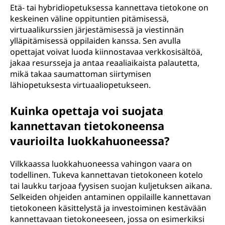
Etä- tai hybridiopetuksessa kannettava tietokone on
keskeinen väline oppituntien pitämisessä,
virtuaalikurssien järjestämisessä ja viestinnän
ylläpitämisessä oppilaiden kanssa. Sen avulla
opettajat voivat luoda kiinnostavaa verkkosisältöä,
jakaa resursseja ja antaa reaaliaikaista palautetta,
mikä takaa saumattoman siirtymisen
lähiopetuksesta virtuaaliopetukseen.
Kuinka opettaja voi suojata
kannettavan tietokoneensa
vaurioilta luokkahuoneessa?
Vilkkaassa luokkahuoneessa vahingon vaara on
todellinen. Tukeva kannettavan tietokoneen kotelo
tai laukku tarjoaa fyysisen suojan kuljetuksen aikana.
Selkeiden ohjeiden antaminen oppilaille kannettavan
tietokoneen käsittelystä ja investoiminen kestävään
kannettavaan tietokoneeseen, jossa on esimerkiksi