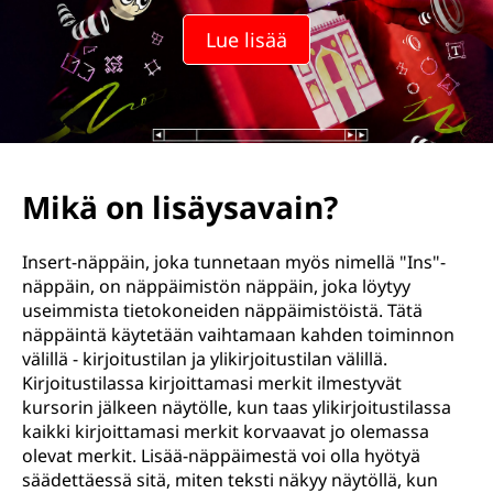
Lue lisää
Mikä on lisäysavain?
Insert-näppäin, joka tunnetaan myös nimellä "Ins"-
näppäin, on näppäimistön näppäin, joka löytyy
useimmista tietokoneiden näppäimistöistä. Tätä
näppäintä käytetään vaihtamaan kahden toiminnon
välillä - kirjoitustilan ja ylikirjoitustilan välillä.
Kirjoitustilassa kirjoittamasi merkit ilmestyvät
kursorin jälkeen näytölle, kun taas ylikirjoitustilassa
kaikki kirjoittamasi merkit korvaavat jo olemassa
olevat merkit. Lisää-näppäimestä voi olla hyötyä
säädettäessä sitä, miten teksti näkyy näytöllä, kun