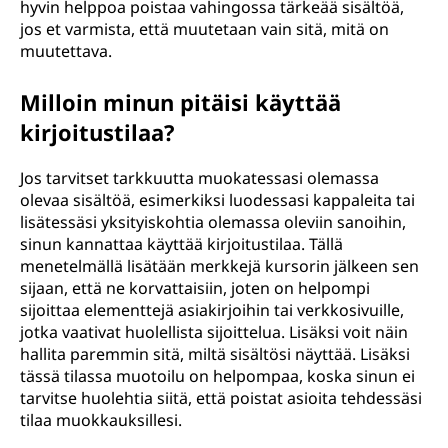
hyvin helppoa poistaa vahingossa tärkeää sisältöä,
jos et varmista, että muutetaan vain sitä, mitä on
muutettava.
Milloin minun pitäisi käyttää
kirjoitustilaa?
Jos tarvitset tarkkuutta muokatessasi olemassa
olevaa sisältöä, esimerkiksi luodessasi kappaleita tai
lisätessäsi yksityiskohtia olemassa oleviin sanoihin,
sinun kannattaa käyttää kirjoitustilaa. Tällä
menetelmällä lisätään merkkejä kursorin jälkeen sen
sijaan, että ne korvattaisiin, joten on helpompi
sijoittaa elementtejä asiakirjoihin tai verkkosivuille,
jotka vaativat huolellista sijoittelua. Lisäksi voit näin
hallita paremmin sitä, miltä sisältösi näyttää. Lisäksi
tässä tilassa muotoilu on helpompaa, koska sinun ei
tarvitse huolehtia siitä, että poistat asioita tehdessäsi
tilaa muokkauksillesi.