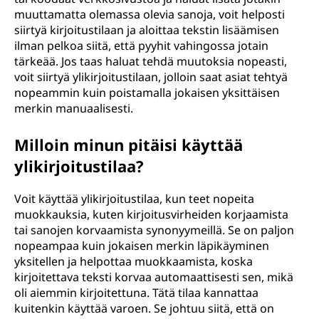
muuttamatta olemassa olevia sanoja, voit helposti
siirtyä kirjoitustilaan ja aloittaa tekstin lisäämisen
ilman pelkoa siitä, että pyyhit vahingossa jotain
tärkeää. Jos taas haluat tehdä muutoksia nopeasti,
voit siirtyä ylikirjoitustilaan, jolloin saat asiat tehtyä
nopeammin kuin poistamalla jokaisen yksittäisen
merkin manuaalisesti.
Milloin minun pitäisi käyttää
ylikirjoitustilaa?
Voit käyttää ylikirjoitustilaa, kun teet nopeita
muokkauksia, kuten kirjoitusvirheiden korjaamista
tai sanojen korvaamista synonyymeillä. Se on paljon
nopeampaa kuin jokaisen merkin läpikäyminen
yksitellen ja helpottaa muokkaamista, koska
kirjoitettava teksti korvaa automaattisesti sen, mikä
oli aiemmin kirjoitettuna. Tätä tilaa kannattaa
kuitenkin käyttää varoen. Se johtuu siitä, että on