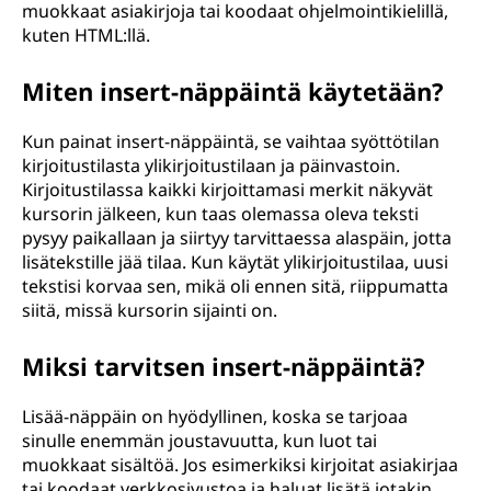
muokkaat asiakirjoja tai koodaat ohjelmointikielillä,
kuten HTML:llä.
Miten insert-näppäintä käytetään?
Kun painat insert-näppäintä, se vaihtaa syöttötilan
kirjoitustilasta ylikirjoitustilaan ja päinvastoin.
Kirjoitustilassa kaikki kirjoittamasi merkit näkyvät
kursorin jälkeen, kun taas olemassa oleva teksti
pysyy paikallaan ja siirtyy tarvittaessa alaspäin, jotta
lisätekstille jää tilaa. Kun käytät ylikirjoitustilaa, uusi
tekstisi korvaa sen, mikä oli ennen sitä, riippumatta
siitä, missä kursorin sijainti on.
Miksi tarvitsen insert-näppäintä?
Lisää-näppäin on hyödyllinen, koska se tarjoaa
sinulle enemmän joustavuutta, kun luot tai
muokkaat sisältöä. Jos esimerkiksi kirjoitat asiakirjaa
tai koodaat verkkosivustoa ja haluat lisätä jotakin