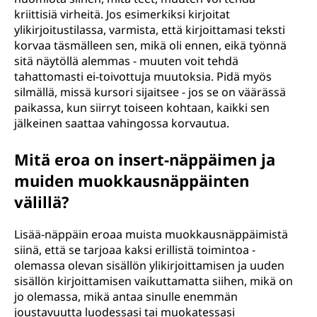
kriittisiä virheitä. Jos esimerkiksi kirjoitat
ylikirjoitustilassa, varmista, että kirjoittamasi teksti
korvaa täsmälleen sen, mikä oli ennen, eikä työnnä
sitä näytöllä alemmas - muuten voit tehdä
tahattomasti ei-toivottuja muutoksia. Pidä myös
silmällä, missä kursori sijaitsee - jos se on väärässä
paikassa, kun siirryt toiseen kohtaan, kaikki sen
jälkeinen saattaa vahingossa korvautua.
Mitä eroa on insert-näppäimen ja
muiden muokkausnäppäinten
välillä?
Lisää-näppäin eroaa muista muokkausnäppäimistä
siinä, että se tarjoaa kaksi erillistä toimintoa -
olemassa olevan sisällön ylikirjoittamisen ja uuden
sisällön kirjoittamisen vaikuttamatta siihen, mikä on
jo olemassa, mikä antaa sinulle enemmän
joustavuutta luodessasi tai muokatessasi