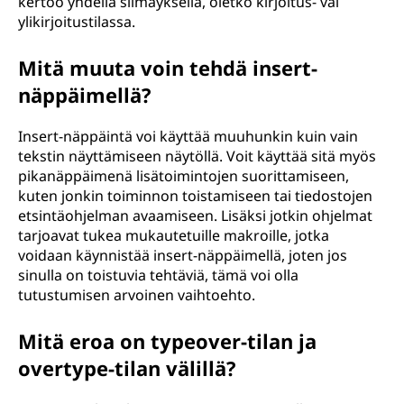
kertoo yhdellä silmäyksellä, oletko kirjoitus- vai
ylikirjoitustilassa.
Mitä muuta voin tehdä insert-
näppäimellä?
Insert-näppäintä voi käyttää muuhunkin kuin vain
tekstin näyttämiseen näytöllä. Voit käyttää sitä myös
pikanäppäimenä lisätoimintojen suorittamiseen,
kuten jonkin toiminnon toistamiseen tai tiedostojen
etsintäohjelman avaamiseen. Lisäksi jotkin ohjelmat
tarjoavat tukea mukautetuille makroille, jotka
voidaan käynnistää insert-näppäimellä, joten jos
sinulla on toistuvia tehtäviä, tämä voi olla
tutustumisen arvoinen vaihtoehto.
Mitä eroa on typeover-tilan ja
overtype-tilan välillä?