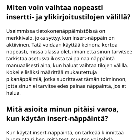
Miten voin vaihtaa nopeasti
insertti- ja ylikirjoitustilojen välillä?
Useimmissa tietokonenäppäimistöissä on
merkkivalo, joka syttyy, kun insert-näppäin on
aktiivinen. Tätä voidaan käyttää keinona kertoa
nopeasti, missä tilassa olet, ilman että sinun tarvitsee
tarkistaa asetusvalikosta tai painaa näppäintä
manuaalisesti aina, kun haluat vaihtaa tilojen välillä.
Kokeile lisäksi määrittää mukautettuja
pikanäppäimiä, jotka suorittavat tämän toiminnon,
jotta sinun ei tarvitse edes painaa näppäintä, jos et
halua.
Mitä asioita minun pitäisi varoa,
kun käytän insert-näppäintä?
Kun käytät insert-näppäintä, on tärkeää kiinnittää
huomiota siihen, mitä teet, muuten voi tehdä