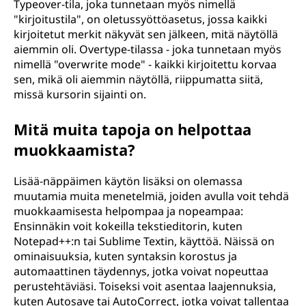
Typeover-tila, joka tunnetaan myös nimellä
"kirjoitustila", on oletussyöttöasetus, jossa kaikki
kirjoitetut merkit näkyvät sen jälkeen, mitä näytöllä
aiemmin oli. Overtype-tilassa - joka tunnetaan myös
nimellä "overwrite mode" - kaikki kirjoitettu korvaa
sen, mikä oli aiemmin näytöllä, riippumatta siitä,
missä kursorin sijainti on.
Mitä muita tapoja on helpottaa
muokkaamista?
Lisää-näppäimen käytön lisäksi on olemassa
muutamia muita menetelmiä, joiden avulla voit tehdä
muokkaamisesta helpompaa ja nopeampaa:
Ensinnäkin voit kokeilla tekstieditorin, kuten
Notepad++:n tai Sublime Textin, käyttöä. Näissä on
ominaisuuksia, kuten syntaksin korostus ja
automaattinen täydennys, jotka voivat nopeuttaa
perustehtäviäsi. Toiseksi voit asentaa laajennuksia,
kuten Autosave tai AutoCorrect, jotka voivat tallentaa