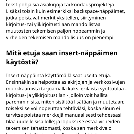
tekstipohjaisia asiakirjoja tai koodausprojekteja.
Lisäksi toisin kuin esimerkiksi backspace-näppäimet,
jotka poistavat merkit yksitellen, siirtyminen
kirjoitus- tai ylikirjoitustilaan mahdollistaa
muutosten tekemisen paljon nopeammin ja
virheiden tekemisen mahdollisuus on pienempi.
Mitä etuja saan insert-näppäimen
käytöstä?
Insert-näppäintä käyttämällä saat useita etuja.
Ensinnäkin se helpottaa asiakirjojen ja verkkosivujen
muokkaamista tarjoamalla kaksi erilaista syöttötilaa -
kirjoitus- ja ylikirjoitustilan - jolloin voit hallita
paremmin sitä, miten sisältöä lisätään ja muutetaan;
toiseksi se voi nopeuttaa tehtäviäsi, koska sinun ei
tarvitse poistaa merkkejä manuaalisesti tehdessäsi
tilaa uudelle sisällölle; ja lopuksi se estää virheiden
tekemisen tahattomasti, koska sen merkkivalo