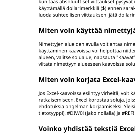
kun taas absoluuttiset viittaukset pysyvä
käyttämällä dollarimerkkiä ($) ennen sarak
luoda suhteellisen viittauksen, jätä dollari
Miten voin käyttää nimettyjä
Nimettyjen alueiden avulla voit antaa nimen
käyttäminen kaavoissa voi helpottaa niid
alueen, valitse solualue, napsauta "Kaavat"
viitata nimettyyn alueeseen kaavoissa soluj
Miten voin korjata Excel-kaa
Jos Excel-kaavoissa esiintyy virheitä, voit
ratkaisemiseen. Excel korostaa soluja, jois
ehdotuksia ongelman korjaamiseksi. Yleisiä
tietotyyppi), #DIV/0! (jako nollalla) ja #REF! 
Voinko yhdistää tekstiä Exce