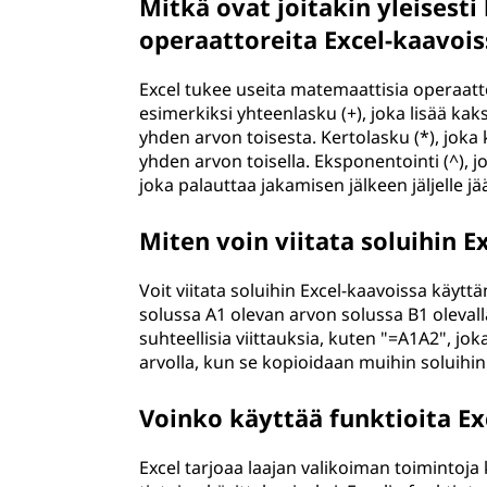
Mitkä ovat joitakin yleisest
operaattoreita Excel-kaavois
Excel tukee useita matemaattisia operaattor
esimerkiksi yhteenlasku (+), joka lisää kak
yhden arvon toisesta. Kertolasku (*), joka 
yhden arvon toisella. Eksponentointi (^), 
joka palauttaa jakamisen jälkeen jäljelle j
Miten voin viitata soluihin E
Voit viitata soluihin Excel-kaavoissa käyttä
solussa A1 olevan arvon solussa B1 olevalla
suhteellisia viittauksia, kuten "=A1A2", jo
arvolla, kun se kopioidaan muihin soluihin
Voinko käyttää funktioita Ex
Excel tarjoaa laajan valikoiman toimintoja 