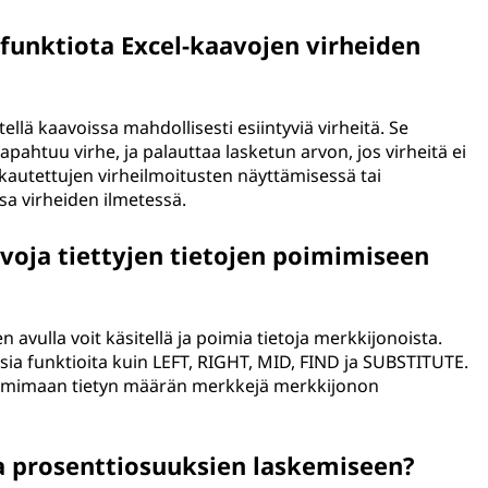
funktiota Excel-kaavojen virheiden
ellä kaavoissa mahdollisesti esiintyviä virheitä. Se
pahtuu virhe, ja palauttaa lasketun arvon, jos virheitä ei
kautettujen virheilmoitusten näyttämisessä tai
sa virheiden ilmetessä.
voja tiettyjen tietojen poimimiseen
den avulla voit käsitellä ja poimia tietoja merkkijonoista.
aisia funktioita kuin LEFT, RIGHT, MID, FIND ja SUBSTITUTE.
poimimaan tietyn määrän merkkejä merkkijonon
a prosenttiosuuksien laskemiseen?