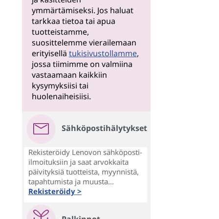
ymmärtämiseksi. Jos haluat
tarkkaa tietoa tai apua
tuotteistamme,
suosittelemme vierailemaan
erityisellä
tukisivustollamme
,
jossa tiimimme on valmiina
vastaamaan kaikkiin
kysymyksiisi tai
huolenaiheisiisi.
Sähköpostihälytykset
Rekisteröidy Lenovon sähköposti-
ilmoituksiin ja saat arvokkaita
päivityksiä tuotteista, myynnistä,
tapahtumista ja muusta...
Rekisteröidy >