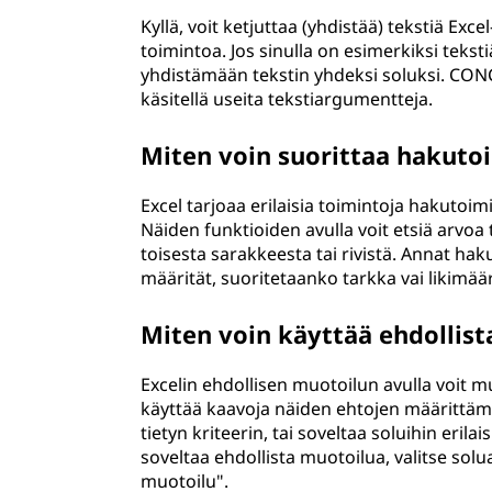
Kyllä, voit ketjuttaa (yhdistää) tekstiä E
toimintoa. Jos sinulla on esimerkiksi tekst
yhdistämään tekstin yhdeksi soluksi. CONC
käsitellä useita tekstiargumentteja.
Miten voin suorittaa hakuto
Excel tarjoaa erilaisia toimintoja hakut
Näiden funktioiden avulla voit etsiä arvoa 
toisesta sarakkeesta tai rivistä. Annat hak
määrität, suoritetaanko tarkka vai likimä
Miten voin käyttää ehdollis
Excelin ehdollisen muotoilun avulla voit mu
käyttää kaavoja näiden ehtojen määrittämis
tietyn kriteerin, tai soveltaa soluihin erila
soveltaa ehdollista muotoilua, valitse solual
muotoilu".