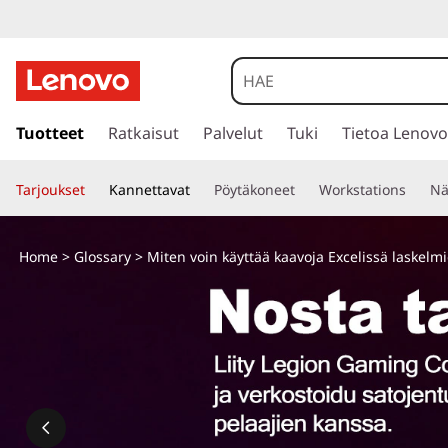
s
i
Tuotteet
Ratkaisut
Palvelut
Tuki
Tietoa Lenovo
i
r
Tarjoukset
Kannettavat
Pöytäkoneet
Workstations
Nä
r
y
p
Home
>
Glossary
> Miten voin käyttää kaavoja Excelissä laskelm
ä
ä
s
i
s
ä
l
t
ö