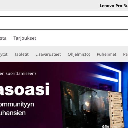
Lenovo Pro
Bu
sta
Tarjoukset
ytöt
Tabletit
Lisävarusteet
Ohjelmistot
Puhelimet
Pa
ien suorittamiseen?