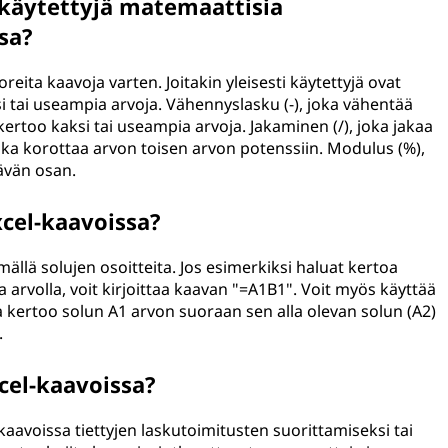
i käytettyjä matemaattisia
sa?
eita kaavoja varten. Joitakin yleisesti käytettyjä ovat
si tai useampia arvoja. Vähennyslasku (-), joka vähentää
kertoo kaksi tai useampia arvoja. Jakaminen (/), joka jakaa
joka korottaa arvon toisen arvon potenssiin. Modulus (%),
äävän osan.
xcel-kaavoissa?
mällä solujen osoitteita. Jos esimerkiksi haluat kertoa
 arvolla, voit kirjoittaa kaavan "=A1B1". Voit myös käyttää
ka kertoo solun A1 arvon suoraan sen alla olevan solun (A2)
.
cel-kaavoissa?
kaavoissa tiettyjen laskutoimitusten suorittamiseksi tai