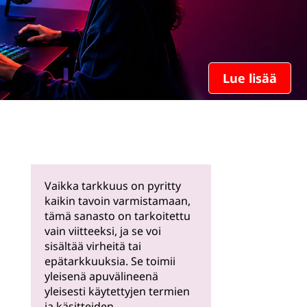
Lue lisää
Vaikka tarkkuus on pyritty
kaikin tavoin varmistamaan,
tämä sanasto on tarkoitettu
vain viitteeksi, ja se voi
sisältää virheitä tai
epätarkkuuksia. Se toimii
yleisenä apuvälineenä
yleisesti käytettyjen termien
ja käsitteiden