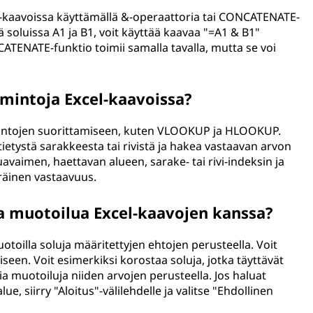
xcel-kaavoissa käyttämällä &-operaattoria tai CONCATENATE-
iä soluissa A1 ja B1, voit käyttää kaavaa "=A1 & B1"
ATENATE-funktio toimii samalla tavalla, mutta se voi
imintoja Excel-kaavoissa?
oimintojen suorittamiseen, kuten VLOOKUP ja HLOOKUP.
tietystä sarakkeesta tai rivistä ja hakea vastaavan arvon
uavaimen, haettavan alueen, sarake- tai rivi-indeksin ja
äräinen vastaavuus.
ta muotoilua Excel-kaavojen kanssa?
otoilla soluja määritettyjen ehtojen perusteella. Voit
een. Voit esimerkiksi korostaa soluja, jotka täyttävät
isia muotoiluja niiden arvojen perusteella. Jos haluat
ue, siirry "Aloitus"-välilehdelle ja valitse "Ehdollinen