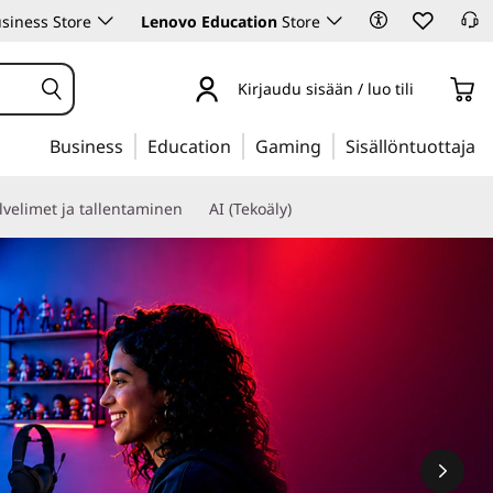
siness Store
Lenovo Education
Store
Kirjaudu sisään / luo tili
Business
Education
Gaming
Sisällöntuottaja
lvelimet ja tallentaminen
AI (Tekoäly)