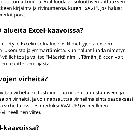
t muuttumattomina. Voit luoda absoluuttisen viittauksen
keen kirjainta ja rivinumeroa, kuten "$A$1". Jos haluat
merkit pois.
 alueita Excel-kaavoissa?
 tietylle Excelin solualueelle. Nimettyjen alueiden
en lukemista ja ymmärtämistä. Kun haluat luoda nimetyn
-välilehteä ja valitse "Määritä nimi". Tämän jälkeen voit
en osoitteiden sijasta.
vojen virheitä?
 käyttää virhetarkistustoimintoa niiden tunnistamiseen ja
sa on virheitä, ja voit napsauttaa virheilmaisinta saadaksesi
 virheitä ovat esimerkiksi #VALUE! (virheellinen
(virheellinen viite).
l-kaavoissa?