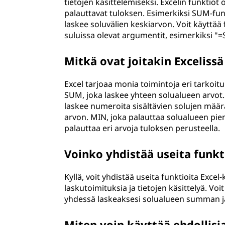
tietojen käsittelemiseksi. Excelin funktiot
palauttavat tuloksen. Esimerkiksi SUM-fu
laskee soluvälien keskiarvon. Voit käyttää 
suluissa olevat argumentit, esimerkiksi "
Mitkä ovat joitakin Excelissä
Excel tarjoaa monia toimintoja eri tarkoituk
SUM, joka laskee yhteen solualueen arvot
laskee numeroita sisältävien solujen mää
arvon. MIN, joka palauttaa solualueen pien
palauttaa eri arvoja tuloksen perusteella.
Voinko yhdistää useita funkt
Kyllä, voit yhdistää useita funktioita Exce
laskutoimituksia ja tietojen käsittelyä. V
yhdessä laskeaksesi solualueen summan j
Miten voin käyttää ehdollisi