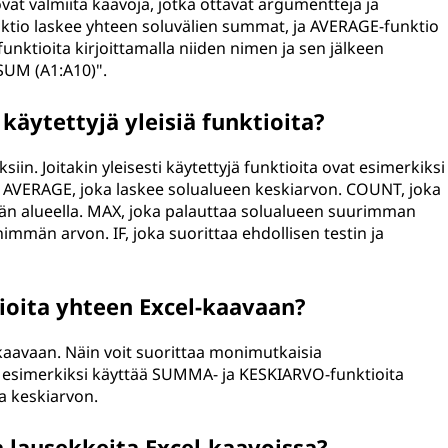
 ovat valmiita kaavoja, jotka ottavat argumentteja ja
nktio laskee yhteen soluvälien summat, ja AVERAGE-funktio
funktioita kirjoittamalla niiden nimen ja sen jälkeen
=SUM (A1:A10)".
 käytettyjä yleisiä funktioita?
siin. Joitakin yleisesti käytettyjä funktioita ovat esimerkiksi
. AVERAGE, joka laskee solualueen keskiarvon. COUNT, joka
rän alueella. MAX, joka palauttaa solualueen suurimman
immän arvon. IF, joka suorittaa ehdollisen testin ja
ioita yhteen Excel-kaavaan?
l-kaavaan. Näin voit suorittaa monimutkaisia
oit esimerkiksi käyttää SUMMA- ja KESKIARVO-funktioita
a keskiarvon.
a lausekkeita Excel-kaavoissa?