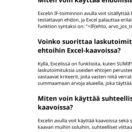
Excelin IF-toiminnon avulla voit sisällyttää
testattavan ehdon, ja Excel palauttaa erila
funktion syntaksi on: "=IF(ehto, arvo_jos_to
Voinko suorittaa laskutoimit
ehtoihin Excel-kaavoissa?
Kyllä, Excelissä on funktioita, kuten SUMI
laskutoimituksia useiden ehtojen perusteel
vastaavat kriteerit, joita vasten niitä ver
summaamaan arvoja alueella, joka täyttää ti
Miten voin käyttää suhteellis
kaavoissa?
Excelin avulla voit käyttää kaavoissa sekä s
kaavan muihin soluihin, suhteelliset viit