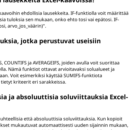
 kaavoihin ehdollisia lausekkeita. IF-funktiolla voit määrittää
isia tuloksia sen mukaan, onko ehto tosi vai epätosi. IF-
si, arvo_jos_väärin)".
uksia, jotka perustuvat useisiin
FS, COUNTIFS ja AVERAGEIFS, joiden avulla voit suorittaa
la. Nämä funktiot ottavat arvioitavaksi solualueet ja
rataan. Voit esimerkiksi käyttää SUMIFS-funktiota
etyt kriteerit eri sarakkeissa.
ia ja absoluuttisia soluviittauksia Excel-
uhteellisia että absoluuttisia soluviittauksia. Kun kopioit
taukset mukautuvat automaattisesti uuden sijainnin mukaan,