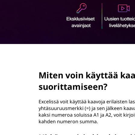
ö
n
page hero 2/3
Miten voin käyttää kaa
suorittamiseen?
Excelissä voit käyttää kaavoja erilaisten l
yhtäsuuruusmerkki (=) ja sen jälkeen kaava
kaksi numeroa soluissa A1 ja A2, voit kirjo
kahden numeron summa.