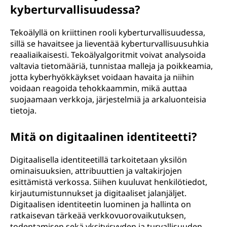
kyberturvallisuudessa?
Tekoälyllä on kriittinen rooli kyberturvallisuudessa,
sillä se havaitsee ja lieventää kyberturvallisuusuhkia
reaaliaikaisesti. Tekoälyalgoritmit voivat analysoida
valtavia tietomääriä, tunnistaa malleja ja poikkeamia,
jotta kyberhyökkäykset voidaan havaita ja niihin
voidaan reagoida tehokkaammin, mikä auttaa
suojaamaan verkkoja, järjestelmiä ja arkaluonteisia
tietoja.
Mitä on digitaalinen identiteetti?
Digitaalisella identiteetillä tarkoitetaan yksilön
ominaisuuksien, attribuuttien ja valtakirjojen
esittämistä verkossa. Siihen kuuluvat henkilötiedot,
kirjautumistunnukset ja digitaaliset jalanjäljet.
Digitaalisen identiteetin luominen ja hallinta on
ratkaisevan tärkeää verkkovuorovaikutuksen,
todentamisen sekä yksityisyyden ja turvallisuuden