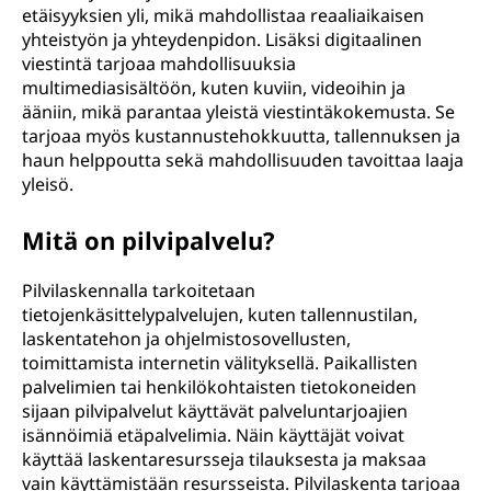
etäisyyksien yli, mikä mahdollistaa reaaliaikaisen
yhteistyön ja yhteydenpidon. Lisäksi digitaalinen
viestintä tarjoaa mahdollisuuksia
multimediasisältöön, kuten kuviin, videoihin ja
ääniin, mikä parantaa yleistä viestintäkokemusta. Se
tarjoaa myös kustannustehokkuutta, tallennuksen ja
haun helppoutta sekä mahdollisuuden tavoittaa laaja
yleisö.
Mitä on pilvipalvelu?
Pilvilaskennalla tarkoitetaan
tietojenkäsittelypalvelujen, kuten tallennustilan,
laskentatehon ja ohjelmistosovellusten,
toimittamista internetin välityksellä. Paikallisten
palvelimien tai henkilökohtaisten tietokoneiden
sijaan pilvipalvelut käyttävät palveluntarjoajien
isännöimiä etäpalvelimia. Näin käyttäjät voivat
käyttää laskentaresursseja tilauksesta ja maksaa
vain käyttämistään resursseista. Pilvilaskenta tarjoaa