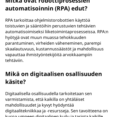
Mitkä ovat robottiprosessien
automatisoinnin (RPA) edut?
RPA tarkoittaa ohjelmistorobottien käyttöä
toistuvien ja sääntöihin perustuvien tehtävien
automatisoimiseksi liiketoimintaprosesseissa. RPA:n
hyötyjä ovat muun muassa tehokkuuden
parantuminen, virheiden väheneminen, parempi
skaalautuvuus, kustannussäästöt ja mahdollisuus
vapauttaa ihmistyöntekijöitä arvokkaampiin
tehtäviin.
Mikä on digitaalisen osallisuuden
käsite?
Digitaalisella osallisuudella tarkoitetaan sen
varmistamista, että kaikilla on yhtäläiset
mahdollisuudet ja kyvyt hyödyntää
digitaalitekniikkaa ja -resursseja. Sen tavoitteena on
kuroa umpeen digitaalinen kuilu ja tarjota kaikille