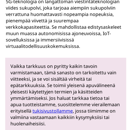
5G-teknologia on langattoman viestintäteknologian
viides sukupolvi, joka tarjoaa aiempiin sukupolviin
verrattuna huomattavasti nopeampia nopeuksia,
pienempää viivettä ja suurempaa
verkkokapasiteettia. Se mahdollistaa edistysaskeleet
muun muassa autonomisissa ajoneuvoissa, IoT-
sovelluksissa ja immersiivisissä
virtuaalitodellisuuskokemuksissa.
Vaikka tarkkuus on pyritty kaikin tavoin
varmistamaan, tämä sanasto on tarkoitettu vain
viitteeksi, ja se voi sisältää virheitä tai
epätarkkuuksia. Se toimii yleisenä apuvälineenä
yleisesti käytettyjen termien ja käsitteiden
ymmärtämiseksi. Jos haluat tarkkaa tietoa tai
apua tuotteistamme, suosittelemme vierailemaan
erityisellä
tukisivustollamme
, jossa tiimimme on
valmiina vastaamaan kaikkiin kysymyksiisi tai
huolenaiheisiisi.