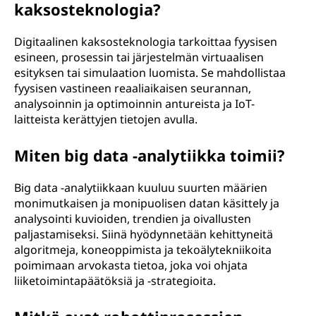
kaksosteknologia?
Digitaalinen kaksosteknologia tarkoittaa fyysisen
esineen, prosessin tai järjestelmän virtuaalisen
esityksen tai simulaation luomista. Se mahdollistaa
fyysisen vastineen reaaliaikaisen seurannan,
analysoinnin ja optimoinnin antureista ja IoT-
laitteista kerättyjen tietojen avulla.
Miten big data -analytiikka toimii?
Big data -analytiikkaan kuuluu suurten määrien
monimutkaisen ja monipuolisen datan käsittely ja
analysointi kuvioiden, trendien ja oivallusten
paljastamiseksi. Siinä hyödynnetään kehittyneitä
algoritmeja, koneoppimista ja tekoälytekniikoita
poimimaan arvokasta tietoa, joka voi ohjata
liiketoimintapäätöksiä ja -strategioita.