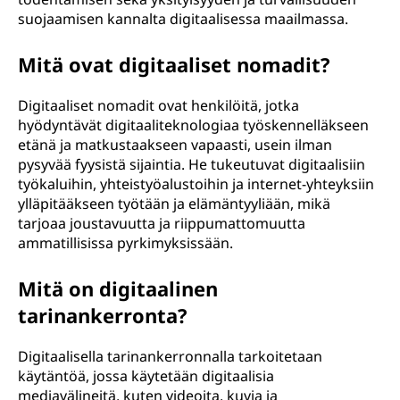
suojaamisen kannalta digitaalisessa maailmassa.
Mitä ovat digitaaliset nomadit?
Digitaaliset nomadit ovat henkilöitä, jotka
hyödyntävät digitaaliteknologiaa työskennelläkseen
etänä ja matkustaakseen vapaasti, usein ilman
pysyvää fyysistä sijaintia. He tukeutuvat digitaalisiin
työkaluihin, yhteistyöalustoihin ja internet-yhteyksiin
ylläpitääkseen työtään ja elämäntyyliään, mikä
tarjoaa joustavuutta ja riippumattomuutta
ammatillisissa pyrkimyksissään.
Mitä on digitaalinen
tarinankerronta?
Digitaalisella tarinankerronnalla tarkoitetaan
käytäntöä, jossa käytetään digitaalisia
mediavälineitä, kuten videoita, kuvia ja