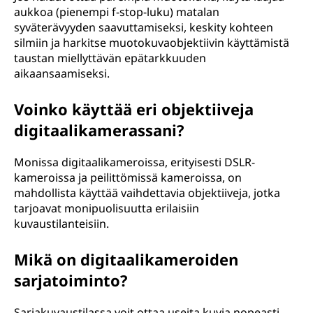
aukkoa (pienempi f-stop-luku) matalan
syväterävyyden saavuttamiseksi, keskity kohteen
silmiin ja harkitse muotokuvaobjektiivin käyttämistä
taustan miellyttävän epätarkkuuden
aikaansaamiseksi.
Voinko käyttää eri objektiiveja
digitaalikamerassani?
Monissa digitaalikameroissa, erityisesti DSLR-
kameroissa ja peilittömissä kameroissa, on
mahdollista käyttää vaihdettavia objektiiveja, jotka
tarjoavat monipuolisuutta erilaisiin
kuvaustilanteisiin.
Mikä on digitaalikameroiden
sarjatoiminto?
Sarjakuvaustilassa voit ottaa useita kuvia nopeasti