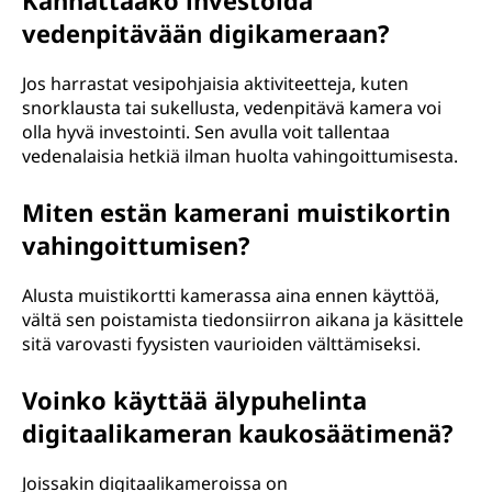
Kannattaako investoida
vedenpitävään digikameraan?
Jos harrastat vesipohjaisia aktiviteetteja, kuten
snorklausta tai sukellusta, vedenpitävä kamera voi
olla hyvä investointi. Sen avulla voit tallentaa
vedenalaisia hetkiä ilman huolta vahingoittumisesta.
Miten estän kamerani muistikortin
vahingoittumisen?
Alusta muistikortti kamerassa aina ennen käyttöä,
vältä sen poistamista tiedonsiirron aikana ja käsittele
sitä varovasti fyysisten vaurioiden välttämiseksi.
Voinko käyttää älypuhelinta
digitaalikameran kaukosäätimenä?
Joissakin digitaalikameroissa on