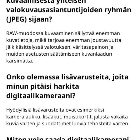
kuvaamisesta yhteisen
valokuvausasiantuntijoiden ryhmän
(JPEG) sijaan?
RAW-muodossa kuvaaminen säilyttää enemmän
kuvatietoja, mikä tarjoaa enemmän joustavuutta
jälkikäsittelyssä valotuksen, väritasapainon ja
muiden asetusten säätämiseen kuvanlaadun
kärsimättä.
Onko olemassa lisävarusteita, joita
minun pitäisi harkita
digitaalikameraani?
Hyödyllisiä lisävarusteita ovat esimerkiksi
kameralaukku, lisäakut, muistikortit, jalusta vakaita
kuvia varten ja suodattimet luovia tehosteita varten.
Miten voin saada digitaalikamerani