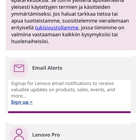
epätarkkuuksia. Se toimii yleisenä apuvälineenä
yleisesti käytettyjen termien ja käsitteiden
ymmärtämiseksi. Jos haluat tarkkaa tietoa tai
apua tuotteistamme, suosittelemme vierailemaan
erityisellä
tukisivustollamme
, jossa tiimimme on
valmiina vastaamaan kaikkiin kysymyksiisi tai
huolenaiheisiisi.
Email Alerts
Signup for Lenovo email notifications to receive
valuable updates on products, sales, events, and
more...
Sign up >
Lenovo Pro