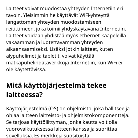
Laitteet voivat muodostaa yhteyden Internetiin eri
tavoin. Yleisimmin he käyttävät WiFi-yhteyttä
langattoman yhteyden muodostamiseen
reitittimeen, joka toimii yhdyskäytävänä Internetiin.
Laitteet voidaan yhdistää myös ethernet-kaapeleilla
vakaamman ja luotettavamman yhteyden
aikaansaamiseksi. Lisäksi jotkin laitteet, kuten
älypuhelimet ja tabletit, voivat käyttää
matkapuhelindataverkkoja Internetiin, kun WiFi ei
ole käytettävissä.
Mitä käyttöjärjestelmä tekee
laitteessa?
Käyttöjärjestelmä (OS) on ohjelmisto, joka hallitsee ja
ohjaa laitteen laitteisto- ja ohjelmistokomponentteja.
Se tarjoaa käyttöliittymän, jonka kautta voit olla
vuorovaikutuksessa laitteen kanssa ja suorittaa
sovelluksia. Esimerkkejä suosituista