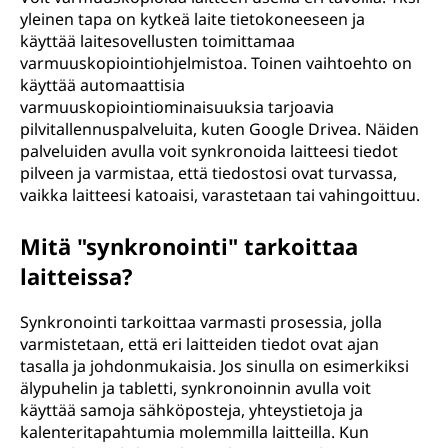
yleinen tapa on kytkeä laite tietokoneeseen ja
käyttää laitesovellusten toimittamaa
varmuuskopiointiohjelmistoa. Toinen vaihtoehto on
käyttää automaattisia
varmuuskopiointiominaisuuksia tarjoavia
pilvitallennuspalveluita, kuten Google Drivea. Näiden
palveluiden avulla voit synkronoida laitteesi tiedot
pilveen ja varmistaa, että tiedostosi ovat turvassa,
vaikka laitteesi katoaisi, varastetaan tai vahingoittuu.
Mitä "synkronointi" tarkoittaa
laitteissa?
Synkronointi tarkoittaa varmasti prosessia, jolla
varmistetaan, että eri laitteiden tiedot ovat ajan
tasalla ja johdonmukaisia. Jos sinulla on esimerkiksi
älypuhelin ja tabletti, synkronoinnin avulla voit
käyttää samoja sähköposteja, yhteystietoja ja
kalenteritapahtumia molemmilla laitteilla. Kun