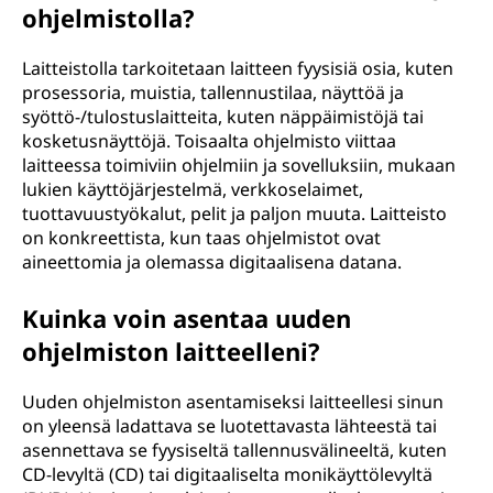
ohjelmistolla?
Laitteistolla tarkoitetaan laitteen fyysisiä osia, kuten
prosessoria, muistia, tallennustilaa, näyttöä ja
syöttö-/tulostuslaitteita, kuten näppäimistöjä tai
kosketusnäyttöjä. Toisaalta ohjelmisto viittaa
laitteessa toimiviin ohjelmiin ja sovelluksiin, mukaan
lukien käyttöjärjestelmä, verkkoselaimet,
tuottavuustyökalut, pelit ja paljon muuta. Laitteisto
on konkreettista, kun taas ohjelmistot ovat
aineettomia ja olemassa digitaalisena datana.
Kuinka voin asentaa uuden
ohjelmiston laitteelleni?
Uuden ohjelmiston asentamiseksi laitteellesi sinun
on yleensä ladattava se luotettavasta lähteestä tai
asennettava se fyysiseltä tallennusvälineeltä, kuten
CD-levyltä (CD) tai digitaaliselta monikäyttölevyltä