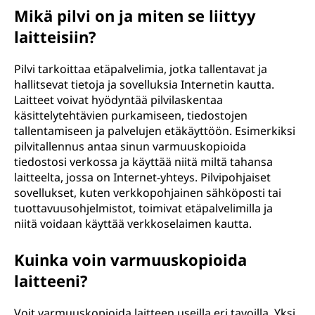
Mikä pilvi on ja miten se liittyy
laitteisiin?
Pilvi tarkoittaa etäpalvelimia, jotka tallentavat ja
hallitsevat tietoja ja sovelluksia Internetin kautta.
Laitteet voivat hyödyntää pilvilaskentaa
käsittelytehtävien purkamiseen, tiedostojen
tallentamiseen ja palvelujen etäkäyttöön. Esimerkiksi
pilvitallennus antaa sinun varmuuskopioida
tiedostosi verkossa ja käyttää niitä miltä tahansa
laitteelta, jossa on Internet-yhteys. Pilvipohjaiset
sovellukset, kuten verkkopohjainen sähköposti tai
tuottavuusohjelmistot, toimivat etäpalvelimilla ja
niitä voidaan käyttää verkkoselaimen kautta.
Kuinka voin varmuuskopioida
laitteeni?
Voit varmuuskopioida laitteen useilla eri tavoilla. Yksi