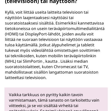
(televisioon) tai näyttöön?
Kyllä, voit liittää useita laitteita televisioon tai
näyttöön laajentaaksesi näyttöäsi tai
suoratoistaaksesi sisältöä. Esimerkiksi kannettavissa
tietokoneissa on usein teräväpiirtomultimedialiitäntä
(HDMI) tai DisplayPort-lähdöt, joiden avulla voit
liittää ne suoraan televisioon tai näyttöön vastaavaa
tuloa käyttämällä. Jotkut älypuhelimet ja tabletit
tukevat myös videolähtöä omistettujen sovittimien
tai tekniikoiden, kuten mobiilin teräväpiirtolinkin
(MHL) tai SlimPortin , kautta . Lisäksi median
suoratoistolaitteet, kuten Chromecast tai TV,
mahdollistavat sisällön langattoman suoratoiston
laitteeltasi televisioon.
Vaikka tarkkuus on pyritty kaikin tavoin
varmistamaan, tämä sanasto on tarkoitettu vain
viitteeksi, ja se voi sisältää virheitä tai