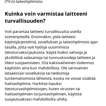
(TV:n) laiteohjelmisto.
Kuinka voin varmistaa laitteeni
turvallisuuden?
Voit parantaa laitteesi turvallisuutta useilla
toimenpiteillä. Ensinnäkin, pidä laitteesi
käyttöjärjestelmä, sovellukset ja laiteohjelmisto ajan
tasalla, jotta voit hyötyä uusimmista
tietoturvakorjauksista. Käytä lisäksi vahvoja ja
yksilöllisiä salasanoja tai tunnuskoodeja laitteesi ja
tiliesi suojaamiseen. Ota kaksivaiheinen todennus
käyttöön aina kun mahdollista. Ole varovainen
lataaessasi sovelluksia tai tiedostoja
tuntemattomista lähteistä, koska ne voivat sisältää
haittaohjelmia. Harkitse lopuksi
tietoturvaohjelmistojen, kuten virusten tai
haittaohjelmien torjuntaohjelmien, käyttöä
suojautuaksesi mahdollisilta uhilta.