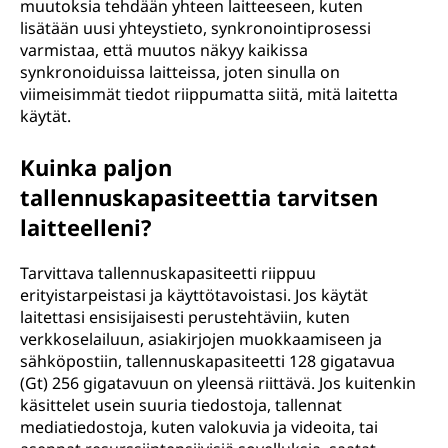
muutoksia tehdään yhteen laitteeseen, kuten
lisätään uusi yhteystieto, synkronointiprosessi
varmistaa, että muutos näkyy kaikissa
synkronoiduissa laitteissa, joten sinulla on
viimeisimmät tiedot riippumatta siitä, mitä laitetta
käytät.
Kuinka paljon
tallennuskapasiteettia tarvitsen
laitteelleni?
Tarvittava tallennuskapasiteetti riippuu
erityistarpeistasi ja käyttötavoistasi. Jos käytät
laitettasi ensisijaisesti perustehtäviin, kuten
verkkoselailuun, asiakirjojen muokkaamiseen ja
sähköpostiin, tallennuskapasiteetti 128 gigatavua
(Gt) 256 gigatavuun on yleensä riittävä. Jos kuitenkin
käsittelet usein suuria tiedostoja, tallennat
mediatiedostoja, kuten valokuvia ja videoita, tai