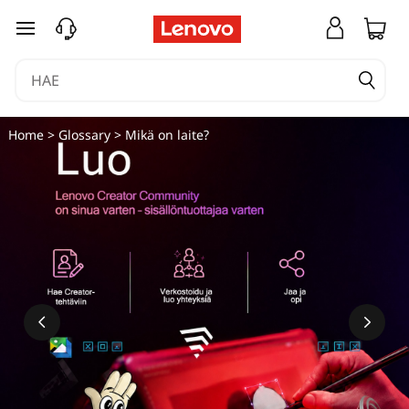
siirry pääsisältöön
Home
>
Glossary
> Mikä on laite?