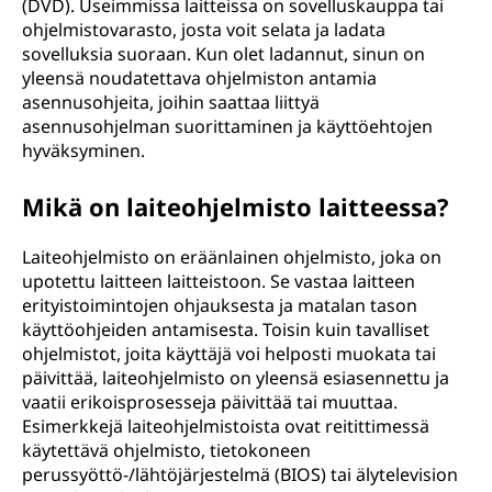
(DVD). Useimmissa laitteissa on sovelluskauppa tai
ohjelmistovarasto, josta voit selata ja ladata
sovelluksia suoraan. Kun olet ladannut, sinun on
yleensä noudatettava ohjelmiston antamia
asennusohjeita, joihin saattaa liittyä
asennusohjelman suorittaminen ja käyttöehtojen
hyväksyminen.
Mikä on laiteohjelmisto laitteessa?
Laiteohjelmisto on eräänlainen ohjelmisto, joka on
upotettu laitteen laitteistoon. Se vastaa laitteen
erityistoimintojen ohjauksesta ja matalan tason
käyttöohjeiden antamisesta. Toisin kuin tavalliset
ohjelmistot, joita käyttäjä voi helposti muokata tai
päivittää, laiteohjelmisto on yleensä esiasennettu ja
vaatii erikoisprosesseja päivittää tai muuttaa.
Esimerkkejä laiteohjelmistoista ovat reitittimessä
käytettävä ohjelmisto, tietokoneen
perussyöttö-/lähtöjärjestelmä (BIOS) tai älytelevision