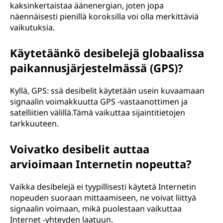
kaksinkertaistaa äänenergian, joten jopa
näennäisesti pienillä koroksilla voi olla merkittäviä
vaikutuksia.
Käytetäänkö desibelejä globaalissa
paikannusjärjestelmässä (GPS)?
Kyllä, GPS: ssä desibelit käytetään usein kuvaamaan
signaalin voimakkuutta GPS -vastaanottimen ja
satelliitien välillä.Tämä vaikuttaa sijaintitietojen
tarkkuuteen.
Voivatko desibelit auttaa
arvioimaan Internetin nopeutta?
Vaikka desibelejä ei tyypillisesti käytetä Internetin
nopeuden suoraan mittaamiseen, ne voivat liittyä
signaalin voimaan, mikä puolestaan vaikuttaa
Internet -yhteyden laatuun.