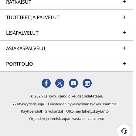
RATKAISUT
TUOTTEET JA PALVELUT
LISÄPALVELUT
ASIAKASPALVELU
PORTFOLIO
© 2026 Lenovo. Kaikki oikeudet pidätetään.
Yksityisyydensuoja
Evästeiden hyväksynnän työkalussamme
Käyttöehdot
Sivukartta
Ulkoinen lähetyskäytäntö
Orjuuden ja ihmiskaupan vastainen lausunto