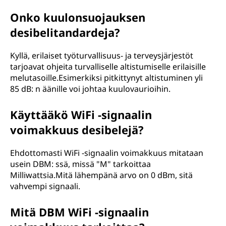
Onko kuulonsuojauksen
desibelitandardeja?
Kyllä, erilaiset työturvallisuus- ja terveysjärjestöt
tarjoavat ohjeita turvalliselle altistumiselle erilaisille
melutasoille.Esimerkiksi pitkittynyt altistuminen yli
85 dB: n äänille voi johtaa kuulovaurioihin.
Käyttääkö WiFi -signaalin
voimakkuus desibelejä?
Ehdottomasti WiFi -signaalin voimakkuus mitataan
usein DBM: ssä, missä "M" tarkoittaa
Milliwattsia.Mitä lähempänä arvo on 0 dBm, sitä
vahvempi signaali.
Mitä DBM WiFi -signaalin