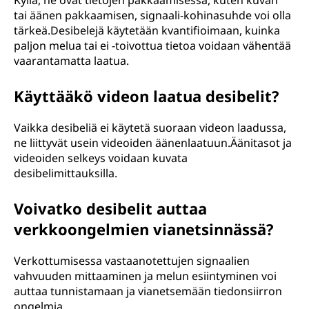
Kyllä, ne ovat tietojen pakkaamisessa, kuten kuvan
tai äänen pakkaamisen, signaali-kohinasuhde voi olla
tärkeä.Desibelejä käytetään kvantifioimaan, kuinka
paljon melua tai ei -toivottua tietoa voidaan vähentää
vaarantamatta laatua.
Käyttääkö videon laatua desibelit?
Vaikka desibeliä ei käytetä suoraan videon laadussa,
ne liittyvät usein videoiden äänenlaatuun.Äänitasot ja
videoiden selkeys voidaan kuvata
desibelimittauksilla.
Voivatko desibelit auttaa
verkkoongelmien vianetsinnässä?
Verkottumisessa vastaanotettujen signaalien
vahvuuden mittaaminen ja melun esiintyminen voi
auttaa tunnistamaan ja vianetsemään tiedonsiirron
ongelmia.