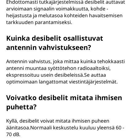
Ehdottomasti tutkajärjestelmissä desibelit auttavat
arvioimaan signaalin voimakkuutta, kohde -
heijastusta ja melutasoa kohteiden havaitsemisen
tarkkuuden parantamiseksi.
Kuinka desibelit osallistuvat
antennin vahvistukseen?
Antennin vahvistus, joka mittaa kuinka tehokkaasti
antenni muuntaa syöttötehon radioaaltoiksi,
ekspressoituu usein desibeleissä.Se auttaa
optimoimaan langattomat viestintäjärjestelmät.
Voivatko desibelit mitata ihmisen
puhetta?
Kyllä, desibelit voivat mitata ihmisen puheen
äänitasoa.Normaali keskustelu kuuluu yleensä 60 -
70 dB.