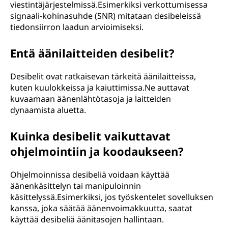
viestintäjärjestelmissä.Esimerkiksi verkottumisessa
signaali-kohinasuhde (SNR) mitataan desibeleissä
tiedonsiirron laadun arvioimiseksi.
Entä äänilaitteiden desibelit?
Desibelit ovat ratkaisevan tärkeitä äänilaitteissa,
kuten kuulokkeissa ja kaiuttimissa.Ne auttavat
kuvaamaan äänenlähtötasoja ja laitteiden
dynaamista aluetta.
Kuinka desibelit vaikuttavat
ohjelmointiin ja koodaukseen?
Ohjelmoinnissa desibeliä voidaan käyttää
äänenkäsittelyn tai manipuloinnin
käsittelyssä.Esimerkiksi, jos työskentelet sovelluksen
kanssa, joka säätää äänenvoimakkuutta, saatat
käyttää desibeliä äänitasojen hallintaan.