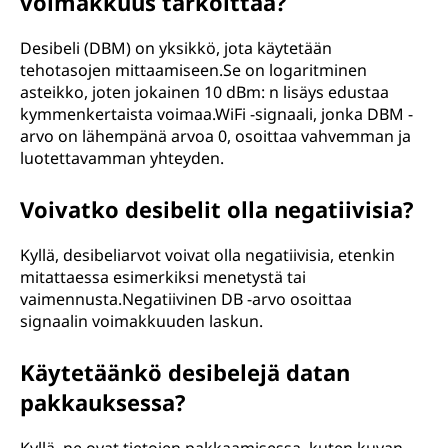
voimakkuus tarkoittaa?
Desibeli (DBM) on yksikkö, jota käytetään
tehotasojen mittaamiseen.Se on logaritminen
asteikko, joten jokainen 10 dBm: n lisäys edustaa
kymmenkertaista voimaa.WiFi -signaali, jonka DBM -
arvo on lähempänä arvoa 0, osoittaa vahvemman ja
luotettavamman yhteyden.
Voivatko desibelit olla negatiivisia?
Kyllä, desibeliarvot voivat olla negatiivisia, etenkin
mitattaessa esimerkiksi menetystä tai
vaimennusta.Negatiivinen DB -arvo osoittaa
signaalin voimakkuuden laskun.
Käytetäänkö desibelejä datan
pakkauksessa?