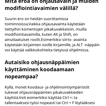
Mitä eroa on ohjausavain ja muiden
modifiointiavaimien välillä?
Suurin ero on heidän suorittamissa
toiminnoissa.Vaikka ohjausavainta käytetään
tiettyihin komentojen pikakuvakkeisiin, muilla
modifiointiavaimilla, kuten Alt ja Shift, on
ainutlaatuiset roolit.Esimerkiksi siirto -avainta
käytetään kirjaimien isoille kirjaimille, ja ALT -näppäin
voi käyttää valikkokohteita tietyissä ohjelmissa.
Autaisiko ohjausnäppäimien
käyttäminen koodaamaan
nopeampaa?
Kyllä, monet koodaus- ja ohjelmointiympäristöt
tukevat ohjausnäppäinten pikakuvakkeiden
käyttöä.Voit esimerkiksi käyttää Ctrl +: ta
tallentaaksesi työsi nopeasti tai Ctrl + F löytääksesi