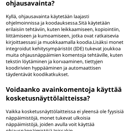
ohjausavainta?
Kyllä, ohjausavainta käytetään laajasti
ohjelmoinnissa ja koodauksessa.Sitä käytetään
erilaisiin tehtäviin, kuten leikkaamiseen, kopiointiin,
liittämiseen ja kumoamiseen, jotka ovat ratkaisevia
kirjoittaessasi ja muokkaamalla koodia.Lisäksi monet
integroidut kehitysympäristöt (IDE) tukevat joukkoa
muita ohjausnäppäimien komentoja tehtäville, kuten
tekstin löytäminen ja korvaaminen, tiettyjen
koodirivien hyppääminen ja automaattisen
täydentävät koodikatkukset.
Voidaanko avainkomentoja käyttää
kosketusnäyttölaitteissa?
Vaikka kosketusnäyttölaitteissa ei yleensä ole fyysisiä
näppäimistöjä, monet tukevat ulkoisia
näppäimistöjä, joiden avulla voit käyttää
ohjausnäppäimistöjä.Joissakin