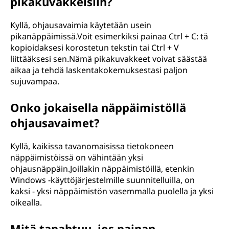
pikakuvakkeisiin?
Kyllä, ohjausavaimia käytetään usein
pikanäppäimissä.Voit esimerkiksi painaa Ctrl + C: tä
kopioidaksesi korostetun tekstin tai Ctrl + V
liittääksesi sen.Nämä pikakuvakkeet voivat säästää
aikaa ja tehdä laskentakokemuksestasi paljon
sujuvampaa.
Onko jokaisella näppäimistöllä
ohjausavaimet?
Kyllä, kaikissa tavanomaisissa tietokoneen
näppäimistöissä on vähintään yksi
ohjausnäppäin.Joillakin näppäimistöillä, etenkin
Windows -käyttöjärjestelmille suunnitelluilla, on
kaksi - yksi näppäimistön vasemmalla puolella ja yksi
oikealla.
Mitä tapahtuu, jos painan