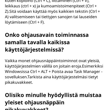
kuten kopiointi (Ctrl + C), liittäminen (Ctrl + V),
leikkaus (ctrl + x) ja kumoamistoimenpiteet (Ctrl +
Z).Sitä voidaan käyttää myös kaikkien tekstin (Ctrl +
A) valitsemiseen tai tiettyjen sanojen tai lauseiden
löytämiseen (Ctrl + F).
Onko ohjausavain toiminnassa
samalla tavalla kaikissa
käyttöjärjestelmissä?
Vaikka monet ohjausnäppäintoiminnot ovat yleisiä,
käyttöjärjestelmien välillä on joitain eroja.Esimerkiksi
Windowsissa Ctrl + ALT + Poista avaa Task Manager -
sovelluksen.Tarkista aina käyttöjärjestelmäsi tietyt
pikakuvakkeet.
Olisiko minulle hyödyllistä muistaa
yleiset ohjausnäppäin
pikakuvakkeet?