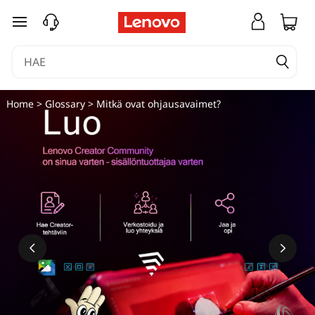
siirry pääsisältöön
Home
>
Glossary
> Mitkä ovat ohjausavaimet?