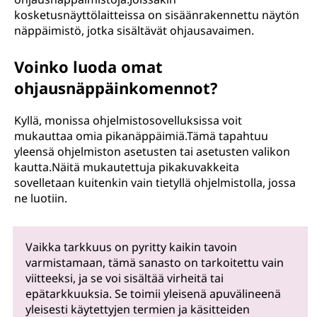
kosketusnäyttölaitteissa on sisäänrakennettu näytön
näppäimistö, jotka sisältävät ohjausavaimen.
Voinko luoda omat
ohjausnäppäinkomennot?
Kyllä, monissa ohjelmistosovelluksissa voit
mukauttaa omia pikanäppäimiä.Tämä tapahtuu
yleensä ohjelmiston asetusten tai asetusten valikon
kautta.Näitä mukautettuja pikakuvakkeita
sovelletaan kuitenkin vain tietyllä ohjelmistolla, jossa
ne luotiin.
Vaikka tarkkuus on pyritty kaikin tavoin
varmistamaan, tämä sanasto on tarkoitettu vain
viitteeksi, ja se voi sisältää virheitä tai
epätarkkuuksia. Se toimii yleisenä apuvälineenä
yleisesti käytettyjen termien ja käsitteiden