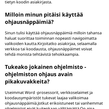
tietyn koodin asiakirjasta.
Milloin minun pitäisi käyttää
ohjausnäppäimiä?
Sinun tulisi käyttää ohjausnäppäimiä milloin tahansa
haluat suorittaa toiminnan nopeasti navigoimatta
valikoiden kautta.Kirjoitatko asiakirjaa, selaamalla
verkkoa tai koodausta, ohjausnäppäimet voivat
tehdä monista tehtävistä tehokkaampia.
Tukeako jokainen ohjelmisto -
ohjelmiston ohjaus avain
pikakuvakkeita?
Useimmat Word -prosessorit, verkkoselaimet ja
koodausympäristöt tukevat laajaa valikoimaa
ohjausnäppäimiä.Jotkut erikoistuneet tai vanhemmat
ohjelmistot eivät kuitenkaan välttämättä.On aina