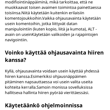
modifiointinäppäiminä, mikä tarkoittaa, että ne
muokkaavat toisen avaimen toimintoa painettaessa
toisiinsa.Niitä käytetään kuitenkin erilaisiin
komentojoukkoihin.Vaikka ohjausavainta käytetään
usein komentoihin, jotka liittyvät datan
manipulointiin (kuten kopio, liitä ja kumota), ALT -
avain on useinKäytetään valikoiden ja rajapintojen
navigointiin.
Voinko käyttää ohjausavainta hiiren
kanssa?
Kyllä, ohjausavainta voidaan usein käyttää yhdessä
hiiren kanssa.Esimerkiksi ohjausnäppäimen
pitäminen napsauttaessa voi usein valita useita
kohteita kerralla.Samoin monissa sovelluksissa
hallitseva hallinta hiiren pyörää vierittäessäsi.
Käytetäänkö ohjelmoinnissa