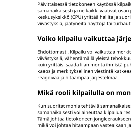
Päivittäisessä tietokoneen käytössä kilpail
samanaikaisesti ja ne kaikki vaativat osa
keskusyksikkö (CPU) yrittää hallita ja suor
viivästyksiä, jäätyneitä näyttöjä tai turha
Voiko kilpailu vaikuttaa jär
Ehdottomasti. Kilpailu voi vaikuttaa merki
viivästyksiä, vähentämällä yleistä tehokku
kuin yrittäisi saada liian monta ihmistä
kaaos ja merkityksellinen viestintä katk
reagoivaa ja hitaampaa järjestelmää.
Mikä rooli kilpailulla on mon
Kun suoritat monia tehtäviä samanaikaises
samanaikaisesti voi aiheuttaa kilpailua re
Tämä johtaa tietokoneen jongleeraukseen, 
mikä voi johtaa hitaampaan vasteaikaan j