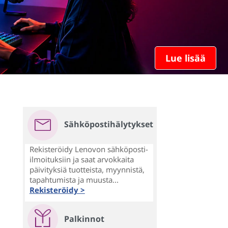
Lue lisää
Sähköpostihälytykset
Rekisteröidy Lenovon sähköposti-
ilmoituksiin ja saat arvokkaita
päivityksiä tuotteista, myynnistä,
tapahtumista ja muusta...
Rekisteröidy >
Palkinnot