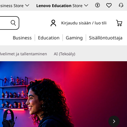
siness Store
Lenovo Education
Store
Kirjaudu sisään / luo tili
Business
Education
Gaming
Sisällöntuottaja
lvelimet ja tallentaminen
AI (Tekoäly)