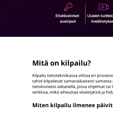
t
ö
a
n
?
page hero 2/3
Mitä on kilpailu?
Kilpailu tietotekniikassa viittaa eri proses
tahot kilpailevat samanaikaisesti samasta r
tietokoneesi valtatiellä, jossa ohjelmat tai
verkkoa, mikä aiheuttaa viivästyksiä ja hi
Miten kilpailu ilmenee päivi