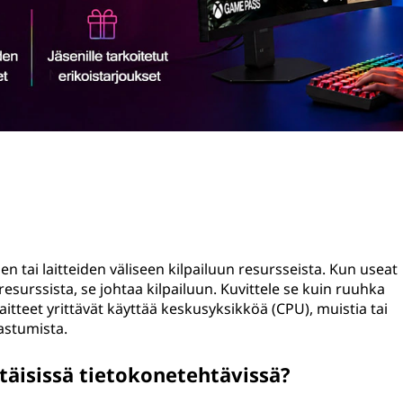
sien tai laitteiden väliseen kilpailuun resursseista. Kun useat
esurssista, se johtaa kilpailuun. Kuvittele se kuin ruuhka
 laitteet yrittävät käyttää keskusyksikköä (CPU), muistia tai
dastumista.
ttäisissä tietokonetehtävissä?