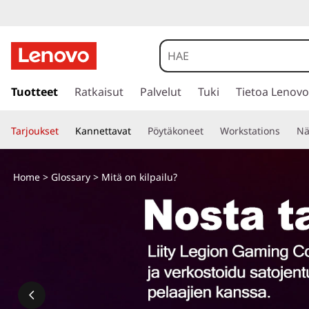
M
i
k
s
i
Tuotteet
Ratkaisut
Palvelut
Tuki
Tietoa Lenovo
ä
i
r
o
Tarjoukset
Kannettavat
Pöytäkoneet
Workstations
Nä
r
y
n
p
Home
>
Glossary
> Mitä on kilpailu?
ä
k
ä
s
i
i
s
i
ä
l
s
t
ö