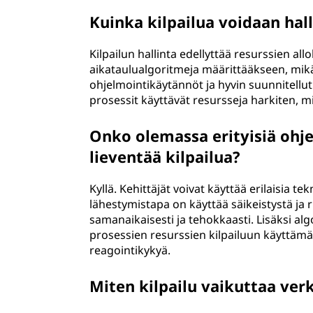
Kuinka kilpailua voidaan hal
Kilpailun hallinta edellyttää resurssien al
aikataulualgoritmeja määrittääkseen, mikä 
ohjelmointikäytännöt ja hyvin suunnitellut
prosessit käyttävät resursseja harkiten, m
Onko olemassa erityisiä ohje
lieventää kilpailua?
Kyllä. Kehittäjät voivat käyttää erilaisia te
lähestymistapa on käyttää säikeistystä ja r
samanaikaisesti ja tehokkaasti. Lisäksi al
prosessien resurssien kilpailuun käyttämä
reagointikykyä.
Miten kilpailu vaikuttaa ve