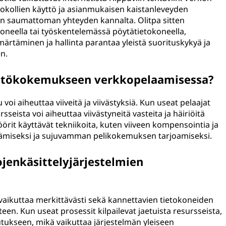
okollien käyttö ja asianmukaisen kaistanleveyden
in saumattoman yhteyden kannalta. Olitpa sitten
koneella tai työskentelemässä pöytätietokoneella,
ärtäminen ja hallinta parantaa yleistä suorituskykyä ja
n.
äyttökokemukseen verkkopelaamisessa?
oi aiheuttaa viiveitä ja viivästyksiä. Kun useat pelaajat
rsseista voi aiheuttaa viivästyneitä vasteita ja häiriöitä
nöörit käyttävät tekniikoita, kuten viiveen kompensointia ja
ventämiseksi ja sujuvamman pelikokemuksen tarjoamiseksi.
ojenkäsittelyjärjestelmien
i vaikuttaa merkittävästi sekä kannettavien tietokoneiden
n. Kun useat prosessit kilpailevat jaetuista resursseista,
utukseen, mikä vaikuttaa järjestelmän yleiseen