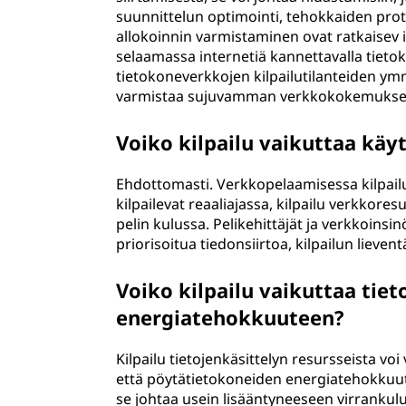
suunnittelun optimointi, tehokkaiden prot
allokoinnin varmistaminen ovat ratkaisev 
selaamassa internetiä kannettavalla tieto
tietokoneverkkojen kilpailutilanteiden ymm
varmistaa sujuvamman verkkokokemukse
Voiko kilpailu vaikuttaa k
Ehdottomasti. Verkkopelaamisessa kilpailu v
kilpailevat reaaliajassa, kilpailu verkkoresu
pelin kulussa. Pelikehittäjät ja verkkoinsi
priorisoitua tiedonsiirtoa, kilpailun lie
Voiko kilpailu vaikuttaa tiet
energiatehokkuuteen?
Kilpailu tietojenkäsittelyn resursseista vo
että pöytätietokoneiden energiatehokkuutee
se johtaa usein lisääntyneeseen virrankul