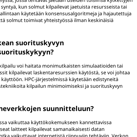
lyssä, jossa tehtävät jaetaan useiden toisiinsa kytkettyjen
 syntyä, kun solmut kilpailevat jaetuista resursseista tai
 hallintaan käytetään konsensusalgoritmeja ja hajautettuja
ttä solmut toimivat yhteistyössä ilman keskinäisiä
rkean suorituskyvyn
 suorituskykyyn?
ilpailu voi haitata monimutkaisten simulaatioiden tai
sit kilpailevat laskentaresurssien käytöstä, se voi johtaa
käyttöön. HPC-järjestelmissä käytetään edistyneitä
tekniikoita kilpailun minimoimiseksi ja suorituskyvyn
koneverkkojen suunnitteluun?
oissa vaikuttaa käyttökokemukseen kannettavissa
eat laitteet kilpailevat samanaikaisesti datan
jotka vaikuttavat internetistä riippuviin tehtäviin. Verkon