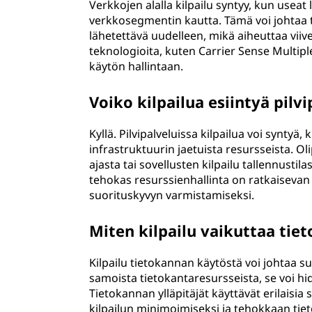
Verkkojen alalla kilpailu syntyy, kun useat
verkkosegmentin kautta. Tämä voi johtaa t
lähetettävä uudelleen, mikä aiheuttaa viiv
teknologioita, kuten Carrier Sense Multip
käytön hallintaan.
Voiko kilpailua esiintyä pilv
Kyllä. Pilvipalveluissa kilpailua voi syntyä, 
infrastruktuurin jaetuista resursseista. O
ajasta tai sovellusten kilpailu tallennustil
tehokas resurssienhallinta on ratkaisevan
suorituskyvyn varmistamiseksi.
Miten kilpailu vaikuttaa tie
Kilpailu tietokannan käytöstä voi johtaa su
samoista tietokantaresursseista, se voi hi
Tietokannan ylläpitäjät käyttävät erilaisia 
kilpailun minimoimiseksi ja tehokkaan tie