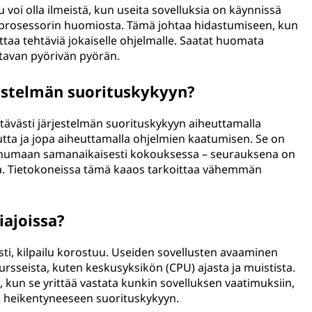
u voi olla ilmeistä, kun useita sovelluksia on käynnissä
n prosessorin huomiosta. Tämä johtaa hidastumiseen, kun
ittaa tehtäviä jokaiselle ohjelmalle. Saatat huomata
uttavan pyörivän pyörän.
jestelmän suorituskykyyn?
ttävästi järjestelmän suorituskykyyn aiheuttamalla
utta ja jopa aiheuttamalla ohjelmien kaatumisen. Se on
 puhumaan samanaikaisesti kokouksessa – seurauksena on
eaa. Tietokoneissa tämä kaaos tarkoittaa vähemmän
iajoissa?
ti, kilpailu korostuu. Useiden sovellusten avaaminen
sursseista, kuten keskusyksikön (CPU) ajasta ja muistista.
kun se yrittää vastata kunkin sovelluksen vaatimuksiin,
a heikentyneeseen suorituskykyyn.