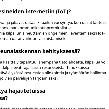
esineiden internetiin (IoT)?
at ja jakavat dataa, kilpailua voi syntyä, kun useat laitteet
 Tehokkaat kommunikaatioprotokollat ja
miä kilpailun aiheuttamien ongelmien lieventämiseksi IoT-
attoman datanvaihdon varmistamiseksi.
 reunalaskennan kehityksessä?
 käsittely tapahtuu lähempänä tietolähdettä, kilpailua voi
 kilpailevat rajallisista resursseista. Tehokkaissa
ävä älykästä resurssien allokointia ja työmäärän hallintaa
agoivien palvelujen tarjoamiseksi.
ntyä hajautetuissa
sä?