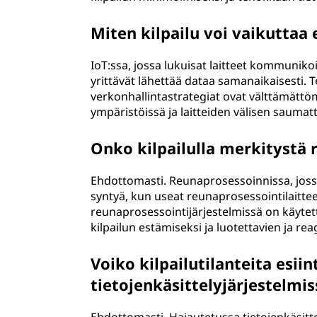
Miten kilpailu voi vaikuttaa 
IoT:ssa, jossa lukuisat laitteet kommunikoiv
yrittävät lähettää dataa samanaikaisesti.
verkonhallintastrategiat ovat välttämättö
ympäristöissä ja laitteiden välisen saum
Onko kilpailulla merkitystä
Ehdottomasti. Reunaprosessoinnissa, jossa
syntyä, kun useat reunaprosessointilaitteet
reunaprosessointijärjestelmissä on käytett
kilpailun estämiseksi ja luotettavien ja re
Voiko kilpailutilanteita esii
tietojenkäsittelyjärjestelmis