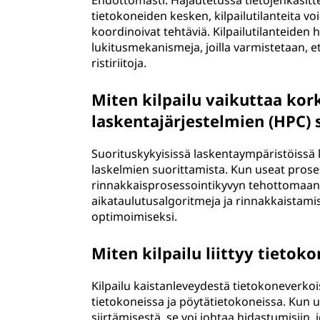
Ehdottomasti. Hajautetussa tietojenkäsitte
tietokoneiden kesken, kilpailutilanteita voi
koordinoivat tehtäviä. Kilpailutilanteiden
lukitusmekanismeja, joilla varmistetaan, e
ristiriitoja.
Miten kilpailu vaikuttaa ko
laskentajärjestelmien (HPC)
Suorituskykyisissä laskentaympäristöissä k
laskelmien suorittamista. Kun useat proses
rinnakkaisprosessointikyvyn tehottomaan 
aikataulutusalgoritmeja ja rinnakkaistamis
optimoimiseksi.
Miten kilpailu liittyy tieto
Kilpailu kaistanleveydestä tietokoneverk
tietokoneissa ja pöytätietokoneissa. Kun us
siirtämisestä, se voi johtaa hidastumisiin, 