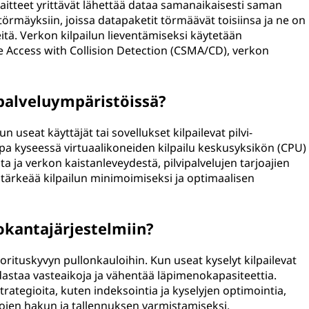
 laitteet yrittävät lähettää dataa samanaikaisesti saman
örmäyksiin, joissa datapaketit törmäävät toisiinsa ja ne on
eitä. Verkon kilpailun lieventämiseksi käytetään
le Access with Collision Detection (CSMA/CD), verkon
ipalveluympäristöissä?
kun useat käyttäjät tai sovellukset kilpailevat pilvi-
lipa kyseessä virtuaalikoneiden kilpailu keskusyksikön (CPU)
asta ja verkon kaistanleveydestä, pilvipalvelujen tarjoajien
 tärkeää kilpailun minimoimiseksi ja optimaalisen
tokantajärjestelmiin?
orituskyvyn pullonkauloihin. Kun useat kyselyt kilpailevat
dastaa vasteaikoja ja vähentää läpimenokapasiteettia.
strategioita, kuten indeksointia ja kyselyjen optimointia,
tojen hakun ja tallennuksen varmistamiseksi.