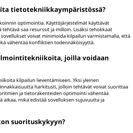
lita tietotekniikkaympäristössä?
lokoinnin optimointia. Käyttöjärjestelmät käyttävät
tehtävä saa resurssit ja milloin. Lisäksi tehokkaat
 sovellukset voivat minimoida kilpailun varmistamalla, että
ikä vähentää konfliktien todennäköisyyttä.
lmointitekniikoita, joilla voidaan
kniikoita kilpailun lieventämiseen. Yksi yleinen
innakkaisuutta harkitusti, jolloin tehtävät voivat suorittaa
goritmien ja tietorakenteiden optimointi vähentää
ä aikaa, mikä edistää sovelluksen sujuvuutta ja
rkon suorituskykyyn?