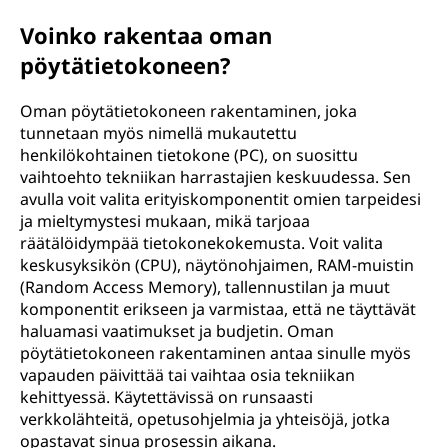
Voinko rakentaa oman
pöytätietokoneen?
Oman pöytätietokoneen rakentaminen, joka
tunnetaan myös nimellä mukautettu
henkilökohtainen tietokone (PC), on suosittu
vaihtoehto tekniikan harrastajien keskuudessa. Sen
avulla voit valita erityiskomponentit omien tarpeidesi
ja mieltymystesi mukaan, mikä tarjoaa
räätälöidympää tietokonekokemusta. Voit valita
keskusyksikön (CPU), näytönohjaimen, RAM-muistin
(Random Access Memory), tallennustilan ja muut
komponentit erikseen ja varmistaa, että ne täyttävät
haluamasi vaatimukset ja budjetin. Oman
pöytätietokoneen rakentaminen antaa sinulle myös
vapauden päivittää tai vaihtaa osia tekniikan
kehittyessä. Käytettävissä on runsaasti
verkkolähteitä, opetusohjelmia ja yhteisöjä, jotka
opastavat sinua prosessin aikana.