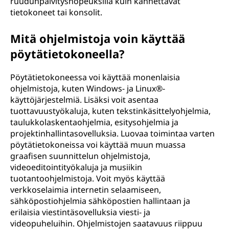
ruudunpäivitysnopeuksilla kuin kannettavat
tietokoneet tai konsolit.
Mitä ohjelmistoja voin käyttää
pöytätietokoneella?
Pöytätietokoneessa voi käyttää monenlaisia
ohjelmistoja, kuten Windows- ja Linux®-
käyttöjärjestelmiä. Lisäksi voit asentaa
tuottavuustyökaluja, kuten tekstinkäsittelyohjelmia,
taulukkolaskentaohjelmia, esitysohjelmia ja
projektinhallintasovelluksia. Luovaa toimintaa varten
pöytätietokoneissa voi käyttää muun muassa
graafisen suunnittelun ohjelmistoja,
videoeditointityökaluja ja musiikin
tuotantoohjelmistoja. Voit myös käyttää
verkkoselaimia internetin selaamiseen,
sähköpostiohjelmia sähköpostien hallintaan ja
erilaisia viestintäsovelluksia viesti- ja
videopuheluihin. Ohjelmistojen saatavuus riippuu