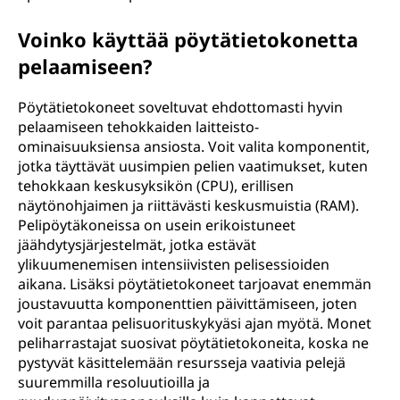
Voinko käyttää pöytätietokonetta
pelaamiseen?
Pöytätietokoneet soveltuvat ehdottomasti hyvin
pelaamiseen tehokkaiden laitteisto-
ominaisuuksiensa ansiosta. Voit valita komponentit,
jotka täyttävät uusimpien pelien vaatimukset, kuten
tehokkaan keskusyksikön (CPU), erillisen
näytönohjaimen ja riittävästi keskusmuistia (RAM).
Pelipöytäkoneissa on usein erikoistuneet
jäähdytysjärjestelmät, jotka estävät
ylikuumenemisen intensiivisten pelisessioiden
aikana. Lisäksi pöytätietokoneet tarjoavat enemmän
joustavuutta komponenttien päivittämiseen, joten
voit parantaa pelisuorituskykyäsi ajan myötä. Monet
peliharrastajat suosivat pöytätietokoneita, koska ne
pystyvät käsittelemään resursseja vaativia pelejä
suuremmilla resoluutioilla ja