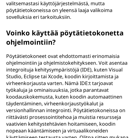
valitsemastasi käyttöjärjestelmästä, mutta
pöytätietokoneissa on yleensä laaja valikoima
sovelluksia eri tarkoituksiin.
Voinko käyttää pöytätietokonetta
ohjelmointiin?
Pöytätietokoneet ovat ehdottomasti erinomaisia
ohjelmointiin ja ohjelmistokehitykseen. Voit asentaa
integroituja kehitysympäristöjä (IDE), kuten Visual
Studio, Eclipse tai Xcode, koodin kirjoittamista ja
virheenkorjausta varten. Nämä IDE:t tarjoavat
työkaluja ja ominaisuuksia, jotka parantavat
koodauskokemusta, kuten koodin automaattinen
täydentäminen, virheenkorjaustyökalut ja
versionhallinnan integrointi. Pöytätietokoneissa on
riittävästi prosessointitehoa ja muistia resursseja
vaativien kehitystehtävien hoitamiseen, koodin
nopeaan kääntämiseen ja virtuaalikoneiden
käyttämiseen testausta varten. Olitpa sitten mukana