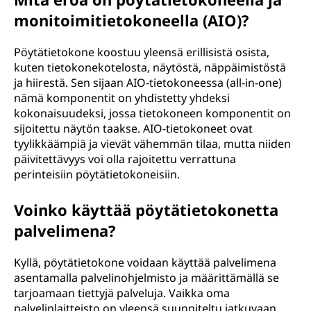
monitoimitietokoneella (AIO)?
Pöytätietokone koostuu yleensä erillisistä osista,
kuten tietokonekotelosta, näytöstä, näppäimistöstä
ja hiirestä. Sen sijaan AIO-tietokoneessa (all-in-one)
nämä komponentit on yhdistetty yhdeksi
kokonaisuudeksi, jossa tietokoneen komponentit on
sijoitettu näytön taakse. AIO-tietokoneet ovat
tyylikkäämpiä ja vievät vähemmän tilaa, mutta niiden
päivitettävyys voi olla rajoitettu verrattuna
perinteisiin pöytätietokoneisiin.
Voinko käyttää pöytätietokonetta
palvelimena?
Kyllä, pöytätietokone voidaan käyttää palvelimena
asentamalla palvelinohjelmisto ja määrittämällä se
tarjoamaan tiettyjä palveluja. Vaikka oma
palvelinlaitteisto on yleensä suunniteltu jatkuvaan