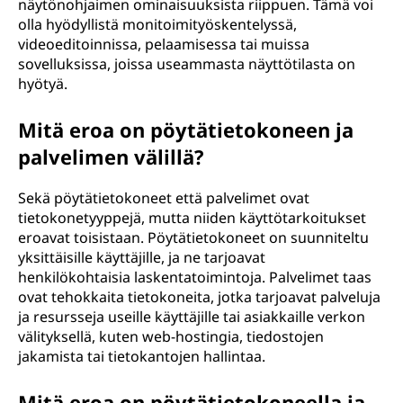
näytönohjaimen ominaisuuksista riippuen. Tämä voi
olla hyödyllistä monitoimityöskentelyssä,
videoeditoinnissa, pelaamisessa tai muissa
sovelluksissa, joissa useammasta näyttötilasta on
hyötyä.
Mitä eroa on pöytätietokoneen ja
palvelimen välillä?
Sekä pöytätietokoneet että palvelimet ovat
tietokonetyyppejä, mutta niiden käyttötarkoitukset
eroavat toisistaan. Pöytätietokoneet on suunniteltu
yksittäisille käyttäjille, ja ne tarjoavat
henkilökohtaisia laskentatoimintoja. Palvelimet taas
ovat tehokkaita tietokoneita, jotka tarjoavat palveluja
ja resursseja useille käyttäjille tai asiakkaille verkon
välityksellä, kuten web-hostingia, tiedostojen
jakamista tai tietokantojen hallintaa.
Mitä eroa on pöytätietokoneella ja