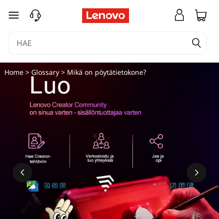
siirry pääsisältöön
Home
>
Glossary
> Mikä on pöytätietokone?