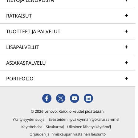
TIETOJA LENOVOSTA
RATKAISUT
TUOTTEET JA PALVELUT
LISÄPALVELUT
ASIAKASPALVELU
PORTFOLIO
© 2026 Lenovo. Kaikki oikeudet pidätetään.
Yksityisyydensuoja
Evästeiden hyväksynnän työkalussamme
Käyttöehdot
Sivukartta
Ulkoinen lähetyskäytäntö
Orjuuden ja ihmiskaupan vastainen lausunto