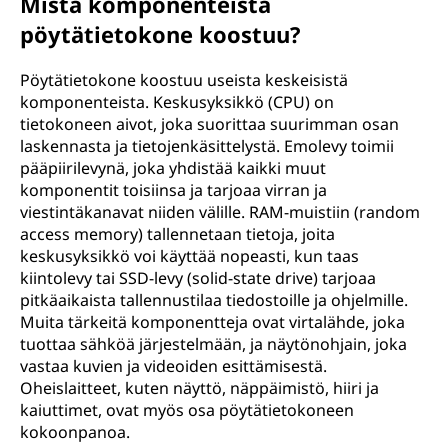
Mistä komponenteista
pöytätietokone koostuu?
Pöytätietokone koostuu useista keskeisistä
komponenteista. Keskusyksikkö (CPU) on
tietokoneen aivot, joka suorittaa suurimman osan
laskennasta ja tietojenkäsittelystä. Emolevy toimii
pääpiirilevynä, joka yhdistää kaikki muut
komponentit toisiinsa ja tarjoaa virran ja
viestintäkanavat niiden välille. RAM-muistiin (random
access memory) tallennetaan tietoja, joita
keskusyksikkö voi käyttää nopeasti, kun taas
kiintolevy tai SSD-levy (solid-state drive) tarjoaa
pitkäaikaista tallennustilaa tiedostoille ja ohjelmille.
Muita tärkeitä komponentteja ovat virtalähde, joka
tuottaa sähköä järjestelmään, ja näytönohjain, joka
vastaa kuvien ja videoiden esittämisestä.
Oheislaitteet, kuten näyttö, näppäimistö, hiiri ja
kaiuttimet, ovat myös osa pöytätietokoneen
kokoonpanoa.