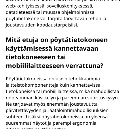
web-kehityksessä, sovelluskehityksessä,
datatieteessä tai muussa ohjelmoinnissa,
pöytätietokone voi tarjota tarvittavan tehon ja
joustavuuden koodaustarpeisiisi.
Mitä etuja on pöytätietokoneen
käyttämisessä kannettavaan
tietokoneeseen tai
mobiililaitteeseen verrattuna?
Pöytätietokoneissa on usein tehokkaampia
laitteistokomponentteja kuin kannettavissa
tietokoneissa tai mobiililaitteissa, mikä mahdollistaa
nopeamman käsittelyn ja paremman suorituskyvyn.
Ne tarjoavat myös enemmän joustavuutta
päivitettävyyden ja räätälöintimahdollisuuksien
suhteen. Lisäksi pöytätietokoneissa on yleensä
suuremmat näytöt ja parempi ergonomia