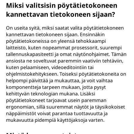
Miksi valitsisin pöytätietokoneen
kannettavan tietokoneen sijaan?
On useita syitä, miksi saatat valita pöytätietokoneen
kannettavan tietokoneen sijaan. Ensinnäkin
pöytätietokoneissa on yleensä tehokkaampi
laitteisto, kuten nopeammat prosessorit, suurempi
tallennuskapasiteetti ja omat näytönohjaimet. Tämän
ansiosta ne soveltuvat paremmin vaativiin tehtäviin,
kuten pelaamiseen, videoeditointiin tai
ohjelmistokehitykseen. Toiseksi pöytätietokoneita on
helpompi päivittää ja mukauttaa, ja voit vaihtaa
komponentteja tarpeen mukaan, jotta pysyt
kehittyvän teknologian mukana. Lisäksi
pöytätietokoneet tarjoavat usein paremman
ergonomian, sillä suuremmat näytöt ja täysikokoiset
näppäimistöt voivat parantaa tuottavuutta ja
mukavuutta pidempiä käyttöjaksoja varten.