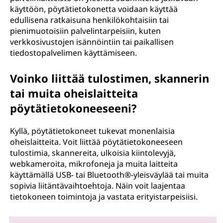
käyttöön, pöytätietokonetta voidaan käyttää
edullisena ratkaisuna henkilökohtaisiin tai
pienimuotoisiin palvelintarpeisiin, kuten
verkkosivustojen isännöintiin tai paikallisen
tiedostopalvelimen käyttämiseen.
Voinko liittää tulostimen, skannerin
tai muita oheislaitteita
pöytätietokoneeseeni?
Kyllä, pöytätietokoneet tukevat monenlaisia
oheislaitteita. Voit liittää pöytätietokoneeseen
tulostimia, skannereita, ulkoisia kiintolevyjä,
webkameroita, mikrofoneja ja muita laitteita
käyttämällä USB- tai Bluetooth®-yleisväylää tai muita
sopivia liitäntävaihtoehtoja. Näin voit laajentaa
tietokoneen toimintoja ja vastata erityistarpeisiisi.