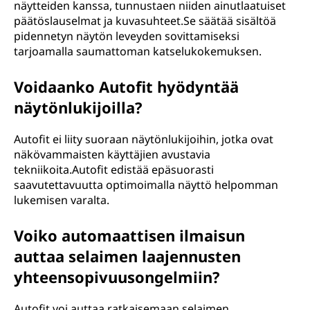
näytteiden kanssa, tunnustaen niiden ainutlaatuiset
päätöslauselmat ja kuvasuhteet.Se säätää sisältöä
pidennetyn näytön leveyden sovittamiseksi
tarjoamalla saumattoman katselukokemuksen.
Voidaanko Autofit hyödyntää
näytönlukijoilla?
Autofit ei liity suoraan näytönlukijoihin, jotka ovat
näkövammaisten käyttäjien avustavia
tekniikoita.Autofit edistää epäsuorasti
saavutettavuutta optimoimalla näyttö helpomman
lukemisen varalta.
Voiko automaattisen ilmaisun
auttaa selaimen laajennusten
yhteensopivuusongelmiin?
Autofit voi auttaa ratkaisemaan selaimen