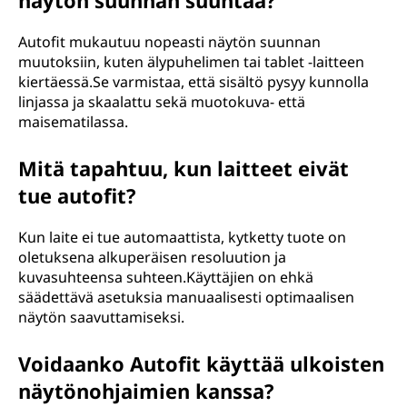
näytön suunnan suuntaa?
Autofit mukautuu nopeasti näytön suunnan
muutoksiin, kuten älypuhelimen tai tablet -laitteen
kiertäessä.Se varmistaa, että sisältö pysyy kunnolla
linjassa ja skaalattu sekä muotokuva- että
maisematilassa.
Mitä tapahtuu, kun laitteet eivät
tue autofit?
Kun laite ei tue automaattista, kytketty tuote on
oletuksena alkuperäisen resoluution ja
kuvasuhteensa suhteen.Käyttäjien on ehkä
säädettävä asetuksia manuaalisesti optimaalisen
näytön saavuttamiseksi.
Voidaanko Autofit käyttää ulkoisten
näytönohjaimien kanssa?