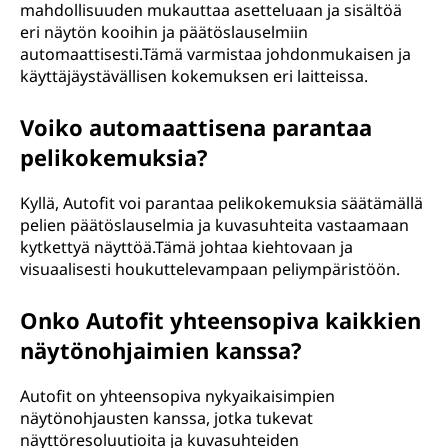
mahdollisuuden mukauttaa asetteluaan ja sisältöä
eri näytön kooihin ja päätöslauselmiin
automaattisesti.Tämä varmistaa johdonmukaisen ja
käyttäjäystävällisen kokemuksen eri laitteissa.
Voiko automaattisena parantaa
pelikokemuksia?
Kyllä, Autofit voi parantaa pelikokemuksia säätämällä
pelien päätöslauselmia ja kuvasuhteita vastaamaan
kytkettyä näyttöä.Tämä johtaa kiehtovaan ja
visuaalisesti houkuttelevampaan peliympäristöön.
Onko Autofit yhteensopiva kaikkien
näytönohjaimien kanssa?
Autofit on yhteensopiva nykyaikaisimpien
näytönohjausten kanssa, jotka tukevat
näyttöresoluutioita ja kuvasuhteiden