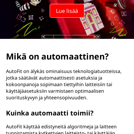
Lue lisää
Mikä on automaattinen?
AutoFit on älykäs ominaisuus teknologiatuotteissa,
jotka säätävät automaattisesti asetuksia ja
kokoonpanoja sopimaan tiettyihin laitteisiin tai
käyttäjäasetuksiin varmistaen optimaalisen
suorituskyvyn ja yhteensopivuuden.
Kuinka automaatti toimii?
AutoFit käyttää edistyneitä algoritmeja ja laitteen
tunnistamista kytkettyjen laitteisto- tai käyttäjän