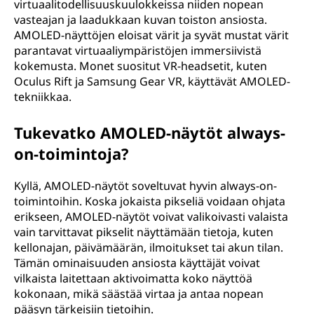
virtuaalitodellisuuskuulokkeissa niiden nopean
)
vasteajan ja laadukkaan kuvan toiston ansiosta.
?
AMOLED-näyttöjen eloisat värit ja syvät mustat värit
parantavat virtuaaliympäristöjen immersiivistä
kokemusta. Monet suositut VR-headsetit, kuten
Oculus Rift ja Samsung Gear VR, käyttävät AMOLED-
tekniikkaa.
Tukevatko AMOLED-näytöt always-
on-toimintoja?
Kyllä, AMOLED-näytöt soveltuvat hyvin always-on-
toimintoihin. Koska jokaista pikseliä voidaan ohjata
erikseen, AMOLED-näytöt voivat valikoivasti valaista
vain tarvittavat pikselit näyttämään tietoja, kuten
kellonajan, päivämäärän, ilmoitukset tai akun tilan.
Tämän ominaisuuden ansiosta käyttäjät voivat
vilkaista laitettaan aktivoimatta koko näyttöä
kokonaan, mikä säästää virtaa ja antaa nopean
pääsyn tärkeisiin tietoihin.