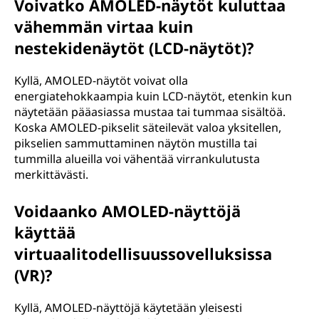
Voivatko AMOLED-näytöt kuluttaa
t
vähemmän virtaa kuin
nestekidenäytöt (LCD-näytöt)?
t
i
Kyllä, AMOLED-näytöt voivat olla
energiatehokkaampia kuin LCD-näytöt, etenkin kun
n
näytetään pääasiassa mustaa tai tummaa sisältöä.
Koska AMOLED-pikselit säteilevät valoa yksitellen,
g
pikselien sammuttaminen näytön mustilla tai
tummilla alueilla voi vähentää virrankulutusta
d
merkittävästi.
i
Voidaanko AMOLED-näyttöjä
käyttää
o
virtuaalitodellisuussovelluksissa
d
(VR)?
e
Kyllä, AMOLED-näyttöjä käytetään yleisesti