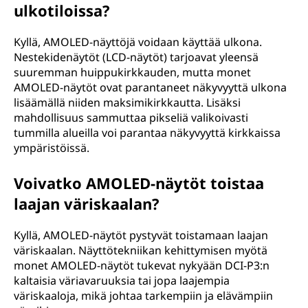
ulkotiloissa?
Kyllä, AMOLED-näyttöjä voidaan käyttää ulkona.
Nestekidenäytöt (LCD-näytöt) tarjoavat yleensä
suuremman huippukirkkauden, mutta monet
AMOLED-näytöt ovat parantaneet näkyvyyttä ulkona
lisäämällä niiden maksimikirkkautta. Lisäksi
mahdollisuus sammuttaa pikseliä valikoivasti
tummilla alueilla voi parantaa näkyvyyttä kirkkaissa
ympäristöissä.
Voivatko AMOLED-näytöt toistaa
laajan väriskaalan?
Kyllä, AMOLED-näytöt pystyvät toistamaan laajan
väriskaalan. Näyttötekniikan kehittymisen myötä
monet AMOLED-näytöt tukevat nykyään DCI-P3:n
kaltaisia väriavaruuksia tai jopa laajempia
väriskaaloja, mikä johtaa tarkempiin ja elävämpiin