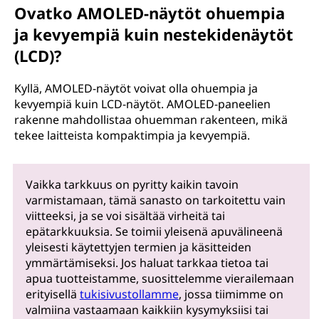
Ovatko AMOLED-näytöt ohuempia
ja kevyempiä kuin nestekidenäytöt
(LCD)?
Kyllä, AMOLED-näytöt voivat olla ohuempia ja
kevyempiä kuin LCD-näytöt. AMOLED-paneelien
rakenne mahdollistaa ohuemman rakenteen, mikä
tekee laitteista kompaktimpia ja kevyempiä.
Vaikka tarkkuus on pyritty kaikin tavoin
varmistamaan, tämä sanasto on tarkoitettu vain
viitteeksi, ja se voi sisältää virheitä tai
epätarkkuuksia. Se toimii yleisenä apuvälineenä
yleisesti käytettyjen termien ja käsitteiden
ymmärtämiseksi. Jos haluat tarkkaa tietoa tai
apua tuotteistamme, suosittelemme vierailemaan
erityisellä
tukisivustollamme
, jossa tiimimme on
valmiina vastaamaan kaikkiin kysymyksiisi tai