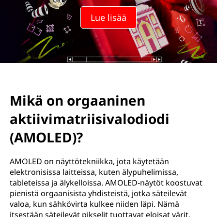
E
Lue lisää
D
(
a
c
Mikä on orgaaninen
t
aktiivimatriisivalodiodi
i
(AMOLED)?
v
AMOLED on näyttötekniikka, jota käytetään
e
elektronisissa laitteissa, kuten älypuhelimissa,
tableteissa ja älykelloissa. AMOLED-näytöt koostuvat
-
pienistä orgaanisista yhdisteistä, jotka säteilevät
valoa, kun sähkövirta kulkee niiden läpi. Nämä
m
itsestään säteilevät pikselit tuottavat eloisat värit,