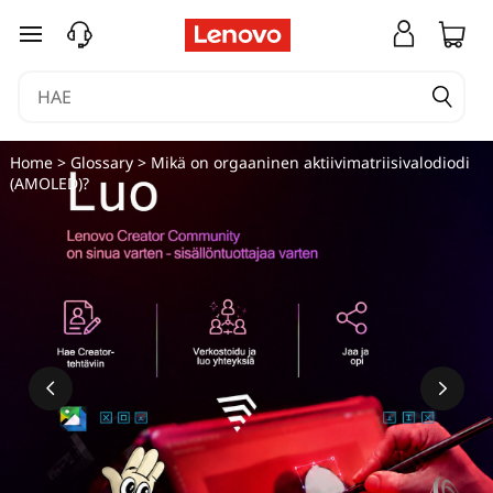
M
siirry pääsisältöön
i
k
ä
Home
>
Glossary
> Mikä on orgaaninen aktiivimatriisivalodiodi
(AMOLED)?
o
n
A
M
O
L