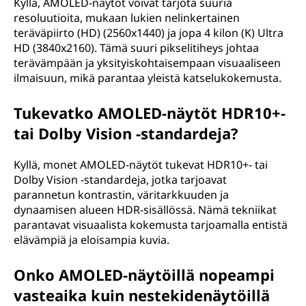
Kyllä, AMOLED-näytöt voivat tarjota suuria
resoluutioita, mukaan lukien nelinkertainen
teräväpiirto (HD) (2560x1440) ja jopa 4 kilon (K) Ultra
HD (3840x2160). Tämä suuri pikselitiheys johtaa
terävämpään ja yksityiskohtaisempaan visuaaliseen
ilmaisuun, mikä parantaa yleistä katselukokemusta.
Tukevatko AMOLED-näytöt HDR10+-
tai Dolby Vision -standardeja?
Kyllä, monet AMOLED-näytöt tukevat HDR10+- tai
Dolby Vision -standardeja, jotka tarjoavat
parannetun kontrastin, väritarkkuuden ja
dynaamisen alueen HDR-sisällössä. Nämä tekniikat
parantavat visuaalista kokemusta tarjoamalla entistä
elävämpiä ja eloisampia kuvia.
Onko AMOLED-näytöillä nopeampi
vasteaika kuin nestekidenäytöillä