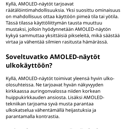
i
Kyllä, AMOLED-näytöt tarjoavat
räätälöintimahdollisuuksia. Yksi suosittu ominaisuus
c
on mahdollisuus ottaa käyttöön pimeä tila tai yötila.
Tässä tilassa käyttöliittymän tausta muuttuu
l
mustaksi, jolloin hyödynnetään AMOLED-näytön
kykyä sammuttaa yksittäisiä pikseleitä, mikä säästää
i
virtaa ja vähentää silmien rasitusta hämärässä.
g
Soveltuvatko AMOLED-näytöt
h
ulkokäyttöön?
t
Kyllä, AMOLED-näytöt toimivat yleensä hyvin ulko-
olosuhteissa. Ne tarjoavat hyvän näkyvyyden
-
kirkkaassa auringonvalossa niiden korkean
huippukirkkauden ansiosta. Lisäksi AMOLED-
e
tekniikan tarjoama syvä musta parantaa
ulkokatselua vähentämällä heijastuksia ja
m
parantamalla kontrastia.
i