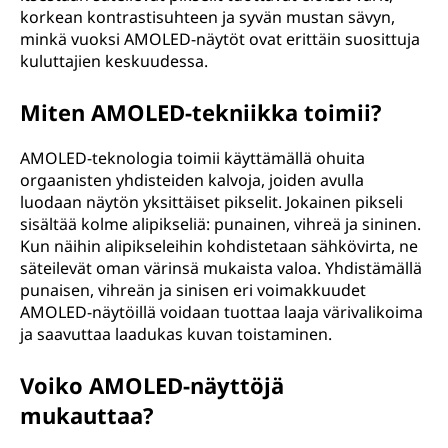
korkean kontrastisuhteen ja syvän mustan sävyn,
a
minkä vuoksi AMOLED-näytöt ovat erittäin suosittuja
t
kuluttajien keskuudessa.
r
Miten AMOLED-tekniikka toimii?
i
AMOLED-teknologia toimii käyttämällä ohuita
orgaanisten yhdisteiden kalvoja, joiden avulla
x
luodaan näytön yksittäiset pikselit. Jokainen pikseli
sisältää kolme alipikseliä: punainen, vihreä ja sininen.
o
Kun näihin alipikseleihin kohdistetaan sähkövirta, ne
säteilevät oman värinsä mukaista valoa. Yhdistämällä
r
punaisen, vihreän ja sinisen eri voimakkuudet
AMOLED-näytöillä voidaan tuottaa laaja värivalikoima
g
ja saavuttaa laadukas kuvan toistaminen.
a
Voiko AMOLED-näyttöjä
n
mukauttaa?